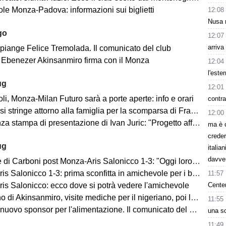
le Monza-Padova: informazioni sui biglietti
12:08
Nusa r
go
12:07
arriva
 piange Felice Tremolada. Il comunicato del club
e: Ebenezer Akinsanmiro firma con il Monza
12:04
l'este
ug
12:01
i, Monza-Milan Futuro sarà a porte aperte: info e orari
contra
i stringe attorno alla famiglia per la scomparsa di Franco Baresi
12:00
 stampa di presentazione di Ivan Juric: "Progetto affascinante"
ma è 
creder
ug
italia
davve
i Carboni post Monza-Aris Salonicco 1-3: "Oggi loro più bravi di noi"
 Salonicco 1-3: prima sconfitta in amichevole per i brianzoli
11:57
Centen
is Salonicco: ecco dove si potrà vedere l'amichevole
no di Akinsanmiro, visite mediche per il nigeriano, poi la firma
11:55
ovo sponsor per l'alimentazione. Il comunicato del club biancorosso
una so
11:49