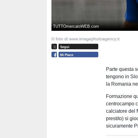
TUTTOmercatoWEB.com
© foto di www.imagephotoagency.it
Segui
Mi Piace
Parte questa s
tengono in Slo
la Romania nel
Formazione quas
centrocampo ch
calciatore del 
prestito) si g
sicuramente Pis