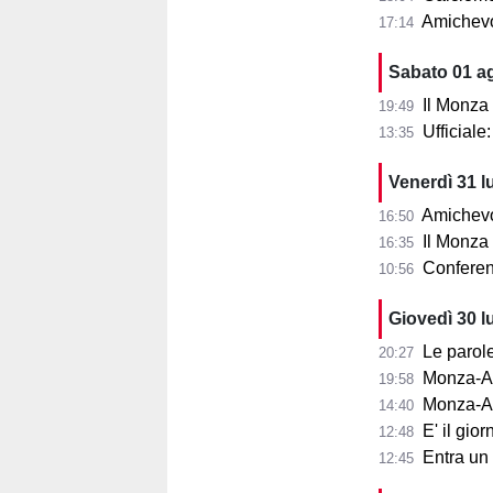
Amichevo
17:14
Sabato 01 a
Il Monza
19:49
Ufficial
13:35
Venerdì 31 l
Amichevol
16:50
Il Monza s
16:35
Conferenza
10:56
Giovedì 30 l
Le parole d
20:27
Monza-Aris
19:58
Monza-Ar
14:40
E' il gior
12:48
Entra un nu
12:45