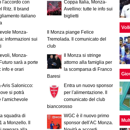
o l'accordo con
Coppa Italia, Monza-
 Ritz. Il brand
Avellino: tutte le info sui
gliamento italiano
biglietti
za
Vol
evole Monza-
Il Monza piange Felice
: informazioni sui
Tremolada. Il comunicato del
i
club
evoli, Monza-
Il Monza si stringe
Futuro sarà a porte
attorno alla famiglia per
 info e orari
la scomparsa di Franco
Giov
Baresi
Aris Salonicco:
Entra un nuovo sponsor
ove si potrà
per l'alimentazione. Il
 l'amichevole
comunicato del club
biancorosso
a squadra di
WGC è il nuovo primo
Mul
1 a Monzello. Il
sponsor dell'AC Monza.
i prepara alla
Novità e accordi