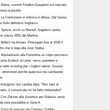
Roma, summit Friedkin-Gasperini sul mercato:
esta la priorità
La Cremonese si rinforza in difesa. Dal Genoa
 a titolo definitivo Vogliacco
Spezia, occhi su Resouf: Angelozzi punta
rno classe 2002 del Martina
Bellich ha firmato. Prolungato fino al 2030 il
tto che lo lega alla Juve Stabia
Mastantuono alla Fiorentina un colpo pazzesco
come Endrick al Lione: serve spendere e
e nello scouting per i migliori talenti. Giovani
ni: attenzione perché qualcosa sta cambiando
ro
Antognoni non cambia idea: "Non sarò al
ario, il comunicato mi ha fatto imbestialire"
Con Zirkzee alla Juventus per Vlahovic resta
la vera possibilità in Serie A
Trivio di mercato per Cernigoi: Gubbio,