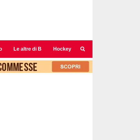
o
Le altre di B
Hockey