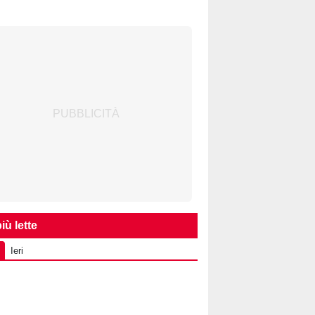
iù lette
Ieri