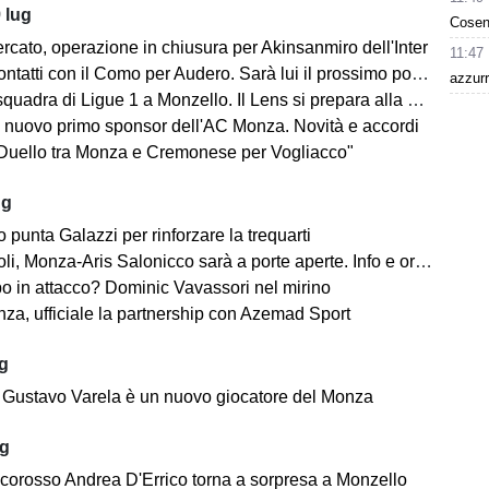
 lug
Cosen
rcato, operazione in chiusura per Akinsanmiro dell'Inter
11:47
tatti con il Como per Audero. Sarà lui il prossimo portiere biancorosso?
azzurr
adra di Ligue 1 a Monzello. Il Lens si prepara alla Como Cup in Brianza
 nuovo primo sponsor dell'AC Monza. Novità e accordi
"Duello tra Monza e Cremonese per Vogliacco"
ug
o punta Galazzi per rinforzare la trequarti
i, Monza-Aris Salonicco sarà a porte aperte. Info e orari
po in attacco? Dominic Vavassori nel mirino
a, ufficiale la partnership con Azemad Sport
ug
e: Gustavo Varela è un nuovo giocatore del Monza
ug
ncorosso Andrea D'Errico torna a sorpresa a Monzello