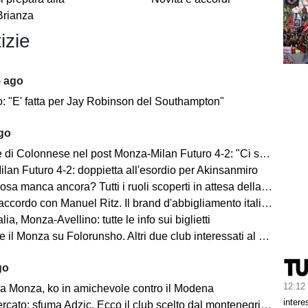
Brianza
izie
5 ago
o: "E' fatta per Jay Robinson del Southampton"
ago
i Colonnese nel post Monza-Milan Futuro 4-2: "Ci sentiamo importanti"
lan Futuro 4-2: doppietta all'esordio per Akinsanmiro
 manca ancora? Tutti i ruoli scoperti in attesa della fine del mercato
cordo con Manuel Ritz. Il brand d'abbigliamento italiano vestirà il Monza
lia, Monza-Avellino: tutte le info sui biglietti
il Monza su Folorunsho. Altri due club interessati al giocatore
go
12:12
a Monza, ko in amichevole contro il Modena
intere
cato: sfuma Adzic. Ecco il club scelto dal montenegrino.