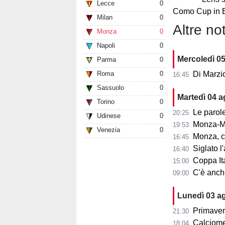
Lecce
0
Como Cup in 
Milan
0
Altre not
Monza
0
Napoli
0
Mercoledì 0
Parma
0
Roma
0
Di Marzi
16:45
Sassuolo
0
Martedì 04 
Torino
0
Le parole d
20:25
Udinese
0
Monza-Mi
19:53
Venezia
0
Monza, cosa
16:45
Siglato l'ac
16:40
Coppa Ita
15:00
C'è anche 
09:00
Lunedì 03 a
Primaver
21:30
Calciomer
18:04