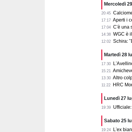
Mercoledì 29
Calciome
20:45
Aperti i con
17:17
C'è una squ
17:04
WGC è il
14:38
Schira: 
12:02
Martedì 28 l
L'Avellin
17:30
Amichevol
15:21
Altro col
13:30
HRC Monz
11:22
Lunedì 27 l
Ufficial
19:39
Sabato 25 l
L'ex bia
19:24