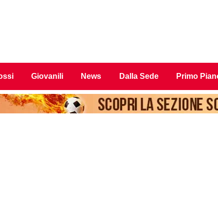
ossi
Giovanili
News
Dalla Sede
Primo Pian