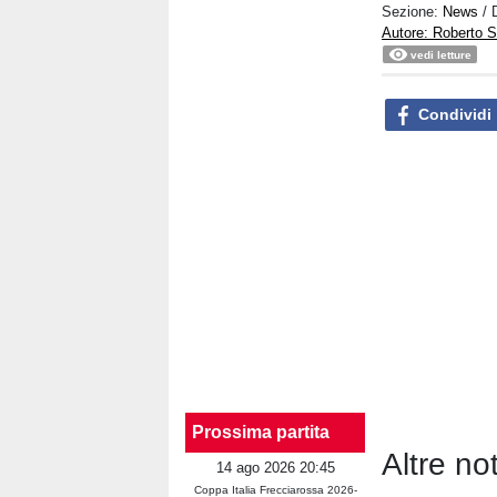
Sezione:
News
/ 
Autore: Roberto S
vedi letture
Condividi
Prossima partita
Altre no
14 ago 2026 20:45
Coppa Italia Frecciarossa 2026-