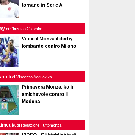
tornano in Serie A
ley
di Christian Colombo
Vince il Monza il derby
lombardo contro Milano
anili
di Vincenzo Acquaviva
Primavera Monza, ko in
amichevole contro il
Modena
timedia
di Redazione Tuttomonza