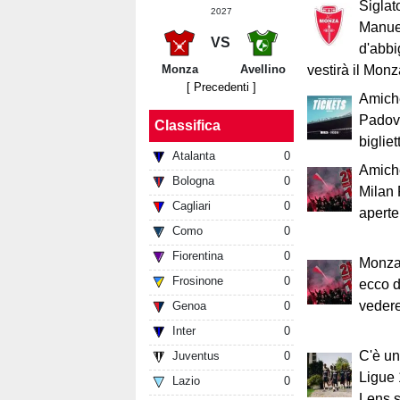
Siglat
2027
Manuel
VS
d'abbi
Monza
Avellino
vestirà il Mon
[ Precedenti ]
Amich
Padova
Classifica
bigliett
Atalanta
0
Amich
Bologna
0
Milan 
Cagliari
0
aperte:
Como
0
Fiorentina
0
Monza-
Frosinone
0
ecco d
vedere
Genoa
0
Inter
0
C'è un
Juventus
0
Ligue 
Lazio
0
Lens s