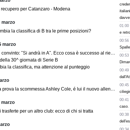
marzo
creder
il recupero per Catanzaro - Modena
italia
davve
8 marzo
01:00
ia la classifica di B tra le prime posizioni?
e retr
00:56
5 marzo
Spalle
onvinto: "Si andrà in A". Ecco cosa è successo al rientro in Sicilia
00:53
ti della 30^ giornata di Serie B
Dimarc
ia la classifica, ma attenzione al punteggio
00:49
dall'A
arzo
00:45
 prova la scommessa Ashley Cole, é lui il nuovo allenatore
cilieg
00:41
1 marzo
caso. 
 trasferte per un altro club: ecco di chi si tratta
00:38
dell'e
marzo
00:34