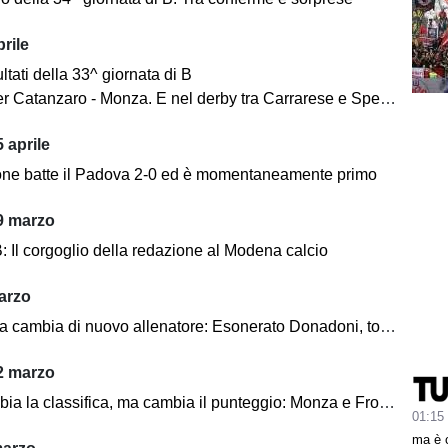
rile
sultati della 33^ giornata di B
er Catanzaro - Monza. E nel derby tra Carrarese e Spezia?
 aprile
none batte il Padova 2-0 ed è momentaneamente primo
9 marzo
B: Il corgoglio della redazione al Modena calcio
arzo
cambia di nuovo allenatore: Esonerato Donadoni, torna D'Angelo
2 marzo
a classifica, ma cambia il punteggio: Monza e Frosinone sono a pari punti
01:15
ma è 