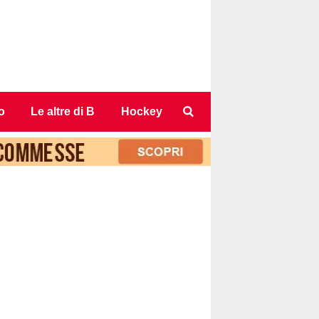
o
Le altre di B
Hockey