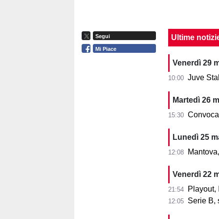
Ultime notizi
Segui
Mi Piace
Venerdì 29 
Juve Stabi
10:00
Martedì 26 
Convocazi
15:30
Lunedì 25 m
Mantova,
12:08
Venerdì 22 
Playout, I
21:54
Serie B, st
12:05