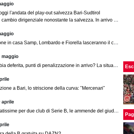
maggio
oggi l'andata del play-out salvezza Bari-Sudtirol
mbio dirigenziale nonostante la salvezza. In arrivo Fabio Brutti come ds
maggio
ne in casa Samp, Lombardo e Fiorella lasceranno il club
6 maggio
a deferita, punti di penalizzazione in arrivo? La situazione
Esc
prile
ione a Bari, lo striscione della curva: "Mercenari"
 aprile
tissime per due club di Serie B, le ammende del giudice sportivo
Pag
prile
ra della B gratuita su DAZN?