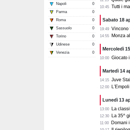
Napoli
0
Tutti i m
10:45
Parma
0
Sabato 18 ap
Roma
0
Sassuolo
0
Vincono t
19:49
Monza al 
14:55
Torino
0
Udinese
0
Mercoledì 15
Venezia
0
Giocato il 
10:00
Martedì 14 ap
Juve Stabia
14:15
L'Empoli 
12:00
Lunedì 13 ap
La class
13:00
La 35^ gi
12:30
Domani i
11:00
Il riepil
10:17