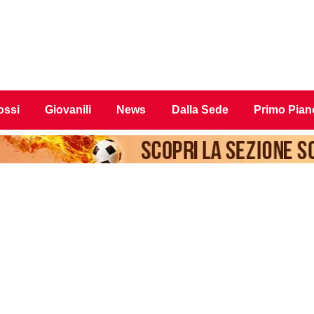
ossi
Giovanili
News
Dalla Sede
Primo Pian