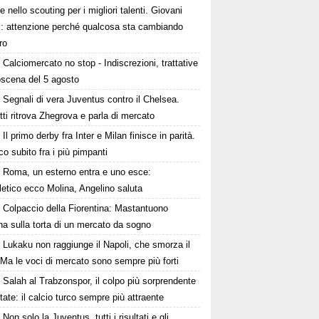
e nello scouting per i migliori talenti. Giovani
ni: attenzione perché qualcosa sta cambiando
ro
Calciomercato no stop - Indiscrezioni, trattative
oscena del 5 agosto
Segnali di vera Juventus contro il Chelsea.
tti ritrova Zhegrova e parla di mercato
Il primo derby fra Inter e Milan finisce in parità.
o subito fra i più pimpanti
Roma, un esterno entra e uno esce:
tletico ecco Molina, Angelino saluta
Colpaccio della Fiorentina: Mastantuono
ina sulla torta di un mercato da sogno
Lukaku non raggiunge il Napoli, che smorza il
Ma le voci di mercato sono sempre più forti
Salah al Trabzonspor, il colpo più sorprendente
state: il calcio turco sempre più attraente
Non solo la Juventus, tutti i risultati e gli