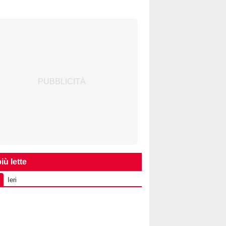
iù lette
Ieri