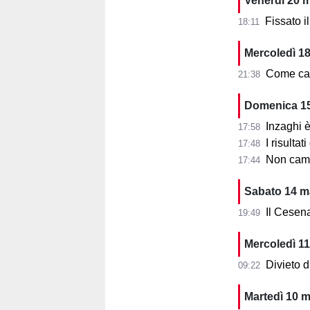
Venerdì 20 
Fissato 
18:11
Mercoledì 1
Come camb
21:38
Domenica 1
Inzaghi è c
17:58
I risulta
17:48
Non camb
17:44
Sabato 14 m
Il Cesena
19:49
Mercoledì 1
Divieto di
09:22
Martedì 10 