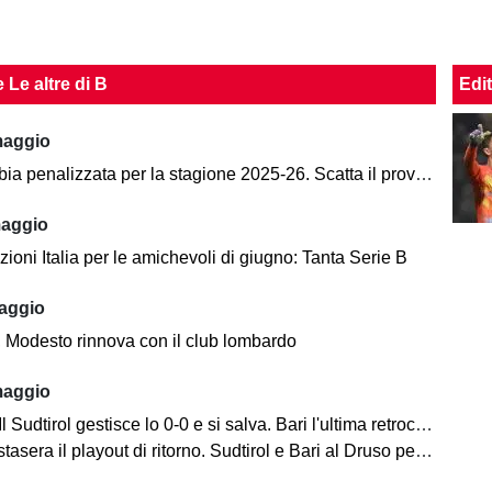
e Le altre di B
Edit
maggio
a penalizzata per la stagione 2025-26. Scatta il provvedimento
maggio
oni Italia per le amichevoli di giugno: Tanta Serie B
aggio
 Modesto rinnova con il club lombardo
maggio
l Sudtirol gestisce lo 0-0 e si salva. Bari l'ultima retrocessa
asera il playout di ritorno. Sudtirol e Bari al Druso per evitare la C