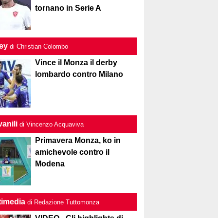
tornano in Serie A
ley
di Christian Colombo
Vince il Monza il derby
lombardo contro Milano
anili
di Vincenzo Acquaviva
Primavera Monza, ko in
amichevole contro il
Modena
timedia
di Redazione Tuttomonza