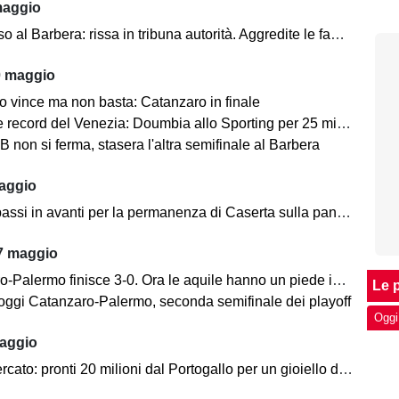
maggio
Barbera: rissa in tribuna autorità. Aggredite le famiglie di Polito e Aquilani
0 maggio
mo vince ma non basta: Catanzaro in finale
record del Venezia: Doumbia allo Sporting per 25 milioni
B non si ferma, stasera l'altra semifinale al Barbera
aggio
ssi in avanti per la permanenza di Caserta sulla panchina azzurra
7 maggio
alermo finisce 3-0. Ora le aquile hanno un piede in finale playoff
Le p
 oggi Catanzaro-Palermo, seconda semifinale dei playoff
Oggi
aggio
to: pronti 20 milioni dal Portogallo per un gioiello della Serie B