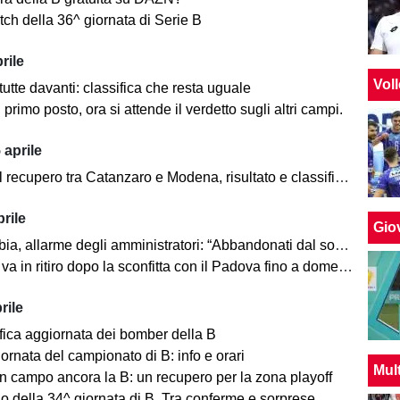
atch della 36^ giornata di Serie B
rile
Vol
utte davanti: classifica che resta uguale
primo posto, ora si attende il verdetto sugli altri campi.
 aprile
recupero tra Catanzaro e Modena, risultato e classifica aggiornata
rile
Giov
, allarme degli amministratori: “Abbandonati dal socio di maggioranza"
va in ritiro dopo la sconfitta con il Padova fino a domenica
rile
ifica aggiornata dei bomber della B
ornata del campionato di B: info e orari
Mul
n campo ancora la B: un recupero per la zona playoff
ogo della 34^ giornata di B. Tra conferme e sorprese