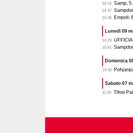
Samp, 5.000 e
18:16
Sampdoria
14:47
Empoli: E
10:36
Lunedì 09 m
UFFICIALE: 
14:29
Sampdoria:
10:41
Domenica 0
Pohjanpa
19:30
Sabato 07 m
Tifosi Pa
11:00