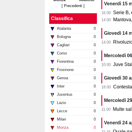
Venerdì 15 
[ Precedenti ]
Serie B, 
16:00
Classifica
Mantova, ca
14:00
Atalanta
0
Giovedì 14 
Bologna
0
Rivoluzio
14:00
Cagliari
0
Como
0
Mercoledì 0
Fiorentina
0
Juve Stabi
10:00
Frosinone
0
Giovedì 30 a
Genoa
0
Inter
0
Contestaz
18:00
Juventus
0
Mercoledì 29
Lazio
0
Multe sala
11:00
Lecce
0
Milan
0
Venerdì 24 a
Monza
0
Quale ga
11:15