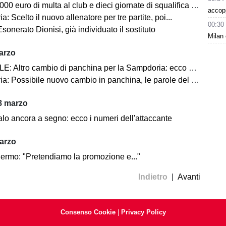
uro di multa al club e dieci giornate di squalifica per gli ex Gregucci e Toti
accop
: Scelto il nuovo allenatore per tre partite, poi...
00:30
sonerato Dionisi, già individuato il sostituto
Milan 
arzo
Altro cambio di panchina per la Sampdoria: ecco chi potrebbe arrivare
 Possibile nuovo cambio in panchina, le parole del CEO Fredberg
8 marzo
lo ancora a segno: ecco i numeri dell'attaccante
arzo
lermo: "Pretendiamo la promozione e..."
Indietro
|
Avanti
Consenso Cookie
|
Privacy Policy