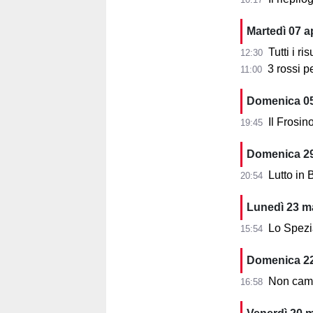
Martedì 07 ap
Tutti i ri
12:30
3 rossi p
11:00
Domenica 05
Il Frosi
19:45
Domenica 2
Lutto in 
20:54
Lunedì 23 m
Lo Spezia 
15:54
Domenica 2
Non cambia l
16:58