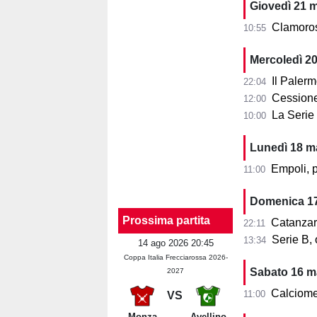
Giovedì 21 
Clamoroso al 
10:55
Mercoledì 2
Il Paler
22:04
Cessione 
12:00
La Serie 
10:00
Lunedì 18 m
Empoli, pa
11:00
Domenica 1
Prossima partita
Catanzaro-P
22:11
Serie B,
13:34
14 ago 2026 20:45
Coppa Italia Frecciarossa 2026-
Sabato 16 m
2027
Calciomerca
11:00
VS
Monza
Avellino