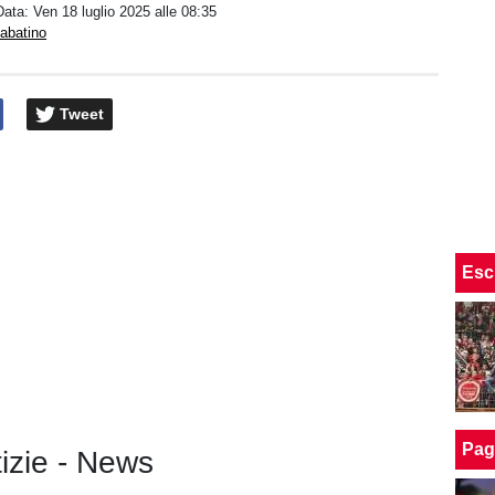
Data:
Ven 18 luglio 2025 alle 08:35
abatino
Tweet
Esc
Pag
tizie - News