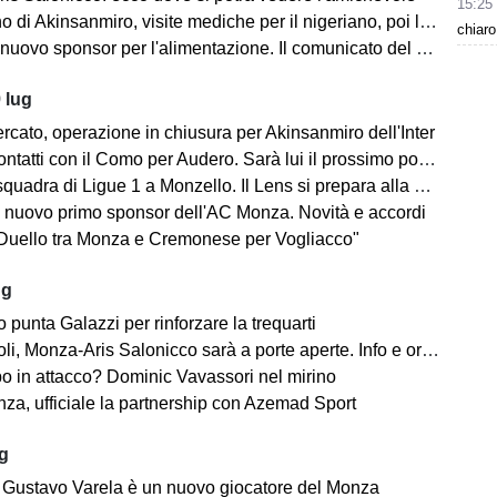
15:25
no di Akinsanmiro, visite mediche per il nigeriano, poi la firma
chiaro
ovo sponsor per l'alimentazione. Il comunicato del club biancorosso
 lug
rcato, operazione in chiusura per Akinsanmiro dell'Inter
tatti con il Como per Audero. Sarà lui il prossimo portiere biancorosso?
adra di Ligue 1 a Monzello. Il Lens si prepara alla Como Cup in Brianza
 nuovo primo sponsor dell'AC Monza. Novità e accordi
"Duello tra Monza e Cremonese per Vogliacco"
ug
o punta Galazzi per rinforzare la trequarti
i, Monza-Aris Salonicco sarà a porte aperte. Info e orari
po in attacco? Dominic Vavassori nel mirino
a, ufficiale la partnership con Azemad Sport
ug
e: Gustavo Varela è un nuovo giocatore del Monza