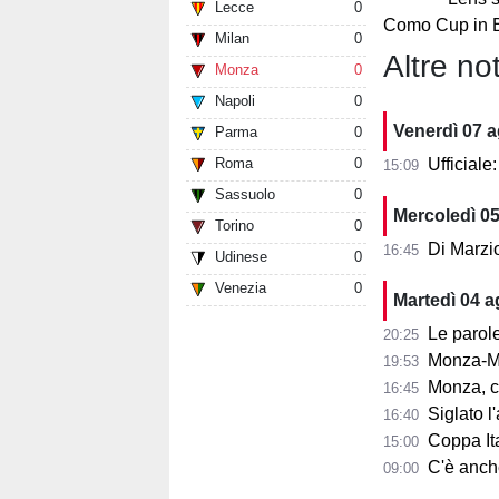
Lecce
0
Como Cup in 
Milan
0
Altre not
Monza
0
Napoli
0
Venerdì 07 
Parma
0
Roma
0
Ufficial
15:09
Sassuolo
0
Mercoledì 0
Torino
0
Di Marzi
16:45
Udinese
0
Venezia
0
Martedì 04 
Le parole d
20:25
Monza-Mi
19:53
Monza, cosa
16:45
Siglato l'ac
16:40
Coppa Ita
15:00
C'è anche 
09:00