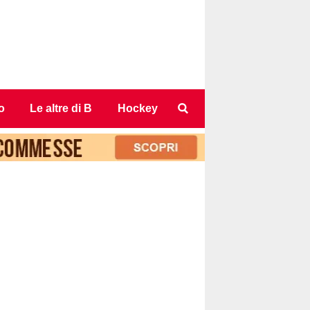
o
Le altre di B
Hockey