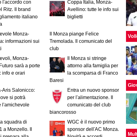
o l'accordo con
Coppa Italia, Monza-
 Ritz. Il brand
Avellino: tutte le info sui
gliamento italiano
biglietti
za
evole Monza-
Il Monza piange Felice
Vol
: informazioni sui
Tremolada. Il comunicato del
i
club
evoli, Monza-
Il Monza si stringe
Futuro sarà a porte
attorno alla famiglia per
 info e orari
la scomparsa di Franco
Baresi
Giov
Aris Salonicco:
Entra un nuovo sponsor
ove si potrà
per l'alimentazione. Il
 l'amichevole
comunicato del club
biancorosso
a squadra di
WGC è il nuovo primo
1 a Monzello. Il
sponsor dell'AC Monza.
Mul
i prepara alla
Novità e accordi