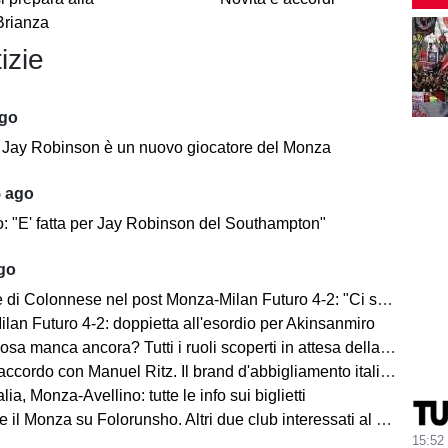
Brianza
izie
ago
e: Jay Robinson è un nuovo giocatore del Monza
5 ago
o: "E' fatta per Jay Robinson del Southampton"
ago
i Colonnese nel post Monza-Milan Futuro 4-2: "Ci sentiamo importanti"
lan Futuro 4-2: doppietta all'esordio per Akinsanmiro
 manca ancora? Tutti i ruoli scoperti in attesa della fine del mercato
cordo con Manuel Ritz. Il brand d'abbigliamento italiano vestirà il Monza
lia, Monza-Avellino: tutte le info sui biglietti
il Monza su Folorunsho. Altri due club interessati al giocatore
15:52