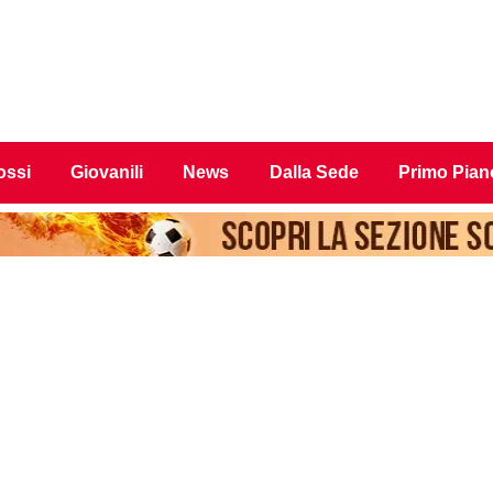
ossi
Giovanili
News
Dalla Sede
Primo Pian