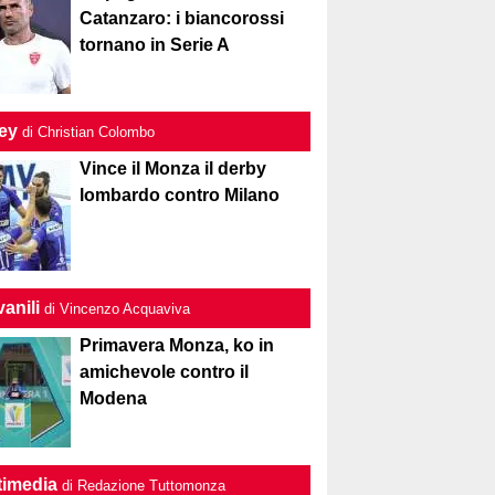
Catanzaro: i biancorossi
tornano in Serie A
ley
di Christian Colombo
Vince il Monza il derby
lombardo contro Milano
anili
di Vincenzo Acquaviva
Primavera Monza, ko in
amichevole contro il
Modena
timedia
di Redazione Tuttomonza