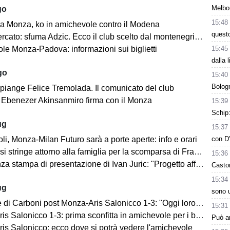
Melbo
go
15:48
a Monza, ko in amichevole contro il Modena
questo
cato: sfuma Adzic. Ecco il club scelto dal montenegrino.
15:45
le Monza-Padova: informazioni sui biglietti
dalla 
go
15:40
Bologn
 piange Felice Tremolada. Il comunicato del club
e: Ebenezer Akinsanmiro firma con il Monza
15:39
Schip:
ug
15:37
con D'
i, Monza-Milan Futuro sarà a porte aperte: info e orari
i stringe attorno alla famiglia per la scomparsa di Franco Baresi
15:36
 stampa di presentazione di Ivan Juric: "Progetto affascinante"
Casto
15:34
ug
sono u
i Carboni post Monza-Aris Salonicco 1-3: "Oggi loro più bravi di noi"
15:31
 Salonicco 1-3: prima sconfitta in amichevole per i brianzoli
Può ar
is Salonicco: ecco dove si potrà vedere l'amichevole