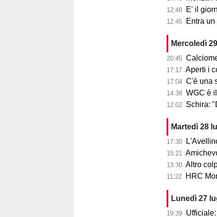
E' il gior
12:48
Entra un nu
12:45
Mercoledì 29
Calciome
20:45
Aperti i con
17:17
C'è una squ
17:04
WGC è il
14:38
Schira: 
12:02
Martedì 28 l
L'Avellin
17:30
Amichevol
15:21
Altro col
13:30
HRC Monz
11:22
Lunedì 27 l
Ufficial
19:39