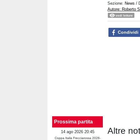
Sezione:
News
/ 
Autore: Roberto S
vedi letture
Condividi
Prossima partita
Altre no
14 ago 2026 20:45
Coppa Italia Frecciarossa 2026-