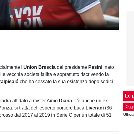
cialmente l'
Union
Brescia
del presidente
Pasini
, nato
lle vecchia società fallita e soprattutto riscrivendo la
ralpisaló
che ha cessato la sua esistenza dopo sedici
Le p
adra affidato a mister Aimo
Diana
, c'è anche un ex
Oggi
onza: si tratta dell'esperto portiere Luca
Liverani
(36
orosso dal 2017 al 2019 in Serie C per un totale di 51