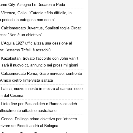
urne City. A segno Le Douaron e Peda
Vicenza, Gallo: "Catania sfida difficile, in
 periodo la categoria non conta"
Calciomercato Juventus, Spalletti toglie Circati
lista: "Non è un obiettivo"
L'Aquila 1927 ufficializza una cessione al
a: l'esterno Trifelli è rossoblù
Kazakistan, trovato l'accordo con John van 't
 sarà il nuovo ct, annuncio nei prossimi giorni
Calciomercato Roma, Gasp nervoso: confronto
Amico dietro l'intervista saltata
Latina, nuovo innesto in mezzo al campo: ecco
rri dal Cesena
Lieto fine per Pasandideh e Ramezanisadeh:
fficialmente cittadine australiane
Genoa, Dallinga primo obiettivo per l'attacco.
rivare se Piccoli andrà al Bologna