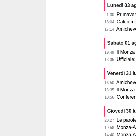
Lunedì 03 a
Primaver
21:30
Calciomer
18:04
Amichevo
17:14
Sabato 01 a
Il Monza
19:49
Ufficial
13:35
Venerdì 31 l
Amichevol
16:50
Il Monza s
16:35
Conferenza
10:56
Giovedì 30 l
Le parole d
20:27
Monza-Aris
19:58
Monza-Ar
14:40