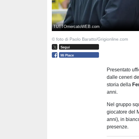
TUTTOmercatoWEB.com
© foto di Paolo Baratto/Grigionline.com
Segui
Mi Piace
Presentato uffi
dalle ceneri de
storia della
Fe
anni.
Nel gruppo squ
giocatore del M
anni), in bianc
presenze.