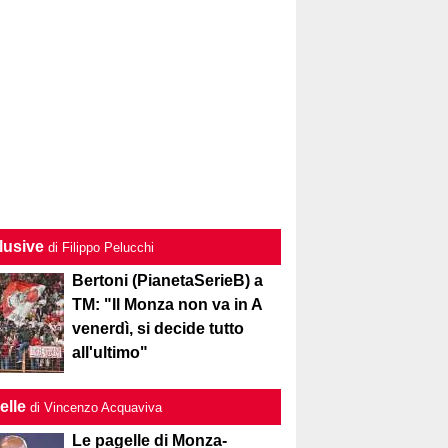
lusive
di Filippo Pelucchi
Bertoni (PianetaSerieB) a
TM: "Il Monza non va in A
venerdì, si decide tutto
all'ultimo"
elle
di Vincenzo Acquaviva
Le pagelle di Monza-