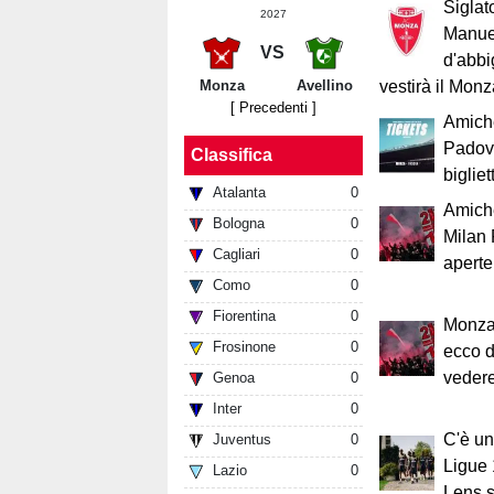
Siglat
2027
Manuel
VS
d'abbi
Monza
Avellino
vestirà il Mon
[ Precedenti ]
Amich
Padova
Classifica
bigliett
Atalanta
0
Amich
Bologna
0
Milan 
Cagliari
0
aperte:
Como
0
Fiorentina
0
Monza-
Frosinone
0
ecco d
vedere
Genoa
0
Inter
0
C'è un
Juventus
0
Ligue 
Lazio
0
Lens s