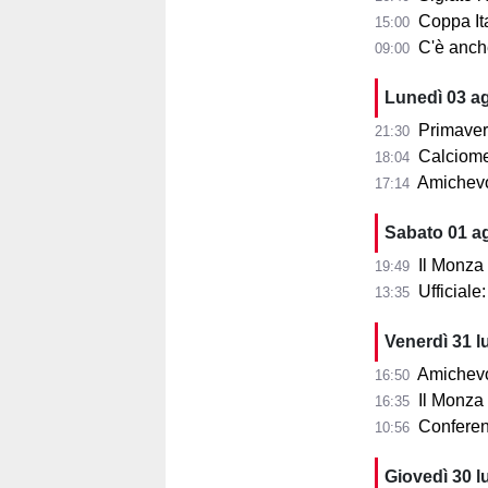
Coppa Ita
15:00
C'è anche 
09:00
Lunedì 03 a
Primaver
21:30
Calciomer
18:04
Amichevo
17:14
Sabato 01 a
Il Monza
19:49
Ufficial
13:35
Venerdì 31 l
Amichevol
16:50
Il Monza s
16:35
Conferenza
10:56
Giovedì 30 l