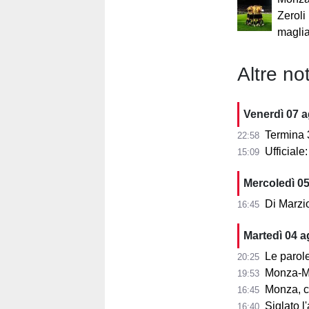
Zeroli
maglia
Altre not
Venerdì 07 
Termina 3-3 l
22:58
Ufficial
15:09
Mercoledì 0
Di Marzi
16:45
Martedì 04 
Le parole d
20:25
Monza-Mi
19:53
Monza, cosa
16:45
Siglato l'ac
16:40