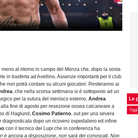
meno al ritorno in campo del Monza che, dopo la sosta
rte in trasferta ad Avellino. Assenze importanti per il club
he non potrà contare su alcuni giocatori. Resteranno ai
ndrea
, che nella scorsa settimana si è sottoposto ad un
rurgico per la sutura del menisco esterno,
Andrea
Le p
 alla fine di agosto per resezione ossea calcaneare a
Oggi
bo di Haglund,
Cosimo
Patierno
, out per una severa
le diagnosticata dopo un ricovero ospedaliero ed infine
no
con il tecnico dei Lupi che in conferenza ha
n è ancora a disposizione, non sarà dei convocati. Non