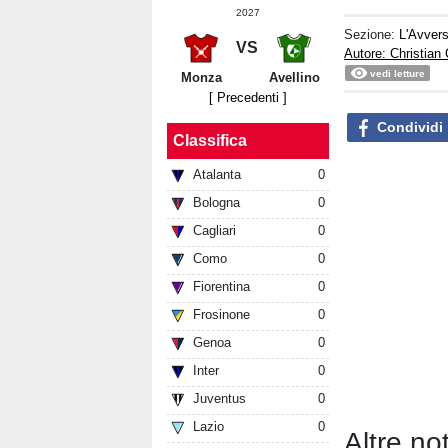
2027
Sezione:
L'Avvers
VS
Autore: Christian
vedi letture
Monza
Avellino
[ Precedenti ]
Condividi
Classifica
Atalanta
0
Bologna
0
Cagliari
0
Como
0
Fiorentina
0
Frosinone
0
Genoa
0
Inter
0
Juventus
0
Lazio
0
Altre no