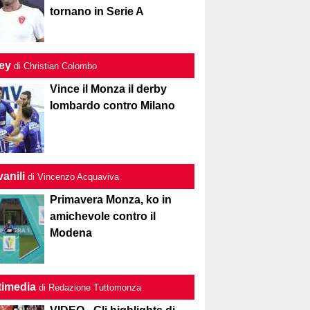
tornano in Serie A
ley
di Christian Colombo
Vince il Monza il derby
lombardo contro Milano
anili
di Vincenzo Acquaviva
Primavera Monza, ko in
amichevole contro il
Modena
timedia
di Redazione Tuttomonza