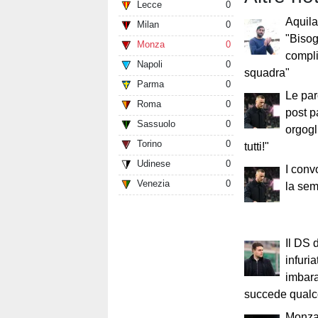
Lecce
0
Aquila
Milan
0
"Bisog
Monza
0
compli
Napoli
0
squadra"
Parma
0
Le par
Roma
0
post p
Sassuolo
0
orgogl
Torino
0
tutti!"
Udinese
0
I conv
Venezia
0
la sem
Il DS 
infuria
imbara
succede qualco
Monza,