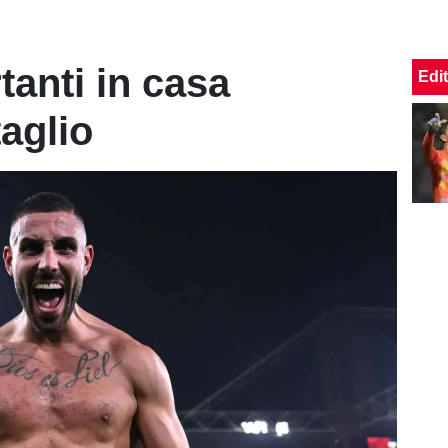
anti in casa
Edit
taglio