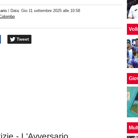
ario
/ Data:
Gio 11 settembre 2025 alle 10:58
 Colombo
Vol
Tweet
Giov
Mul
tizie - L'Avversario