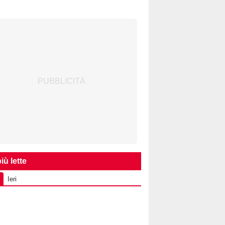
iù lette
Ieri