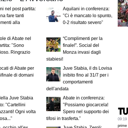
ni nel post partita:
Aquilani in conferenza:
na fare tanti
"Ci è mancato lo spunto,
menti alla
0-2 risultato severo"
ole di Abate nel
“Complimenti per la
artita: "Sono
finale!”. Social del
ioso. Ringrazio
Monza invasi dagli
stabiesi!
ocati di Abate per
Juve Stabia, il ds Lovisa
ifinale di domani
inibito fino al 31/7 per i
comportamenti
dell'andata
della Juve Stabia
Abate in conferenza:
to: "Cartellini
"Possiamo giocarcela!
zzanti! Ogni volta
Spero nel supporto dei
sa..."
tifosi in trasferta."
09:19
prime
 occhio all'ex,
Juve Stabia, Zeroli: