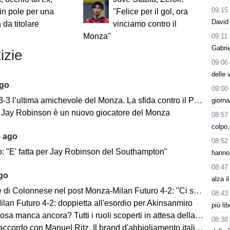
09:15
 in pole per una
"Felice per il gol, ora
David 
 da titolare
vinciamo contro il
Monza"
09:11
Gabrie
izie
09:06
delle 
ago
09:00
’ultima amichevole del Monza. La sfida contro il Padova si concentra nella ripresa.
giorna
e: Jay Robinson è un nuovo giocatore del Monza
08:57
colpo,
5 ago
08:52
o: "E' fatta per Jay Robinson del Southampton"
hanno 
08:47
ago
alza i
i Colonnese nel post Monza-Milan Futuro 4-2: "Ci sentiamo importanti"
08:43
lan Futuro 4-2: doppietta all'esordio per Akinsanmiro
più li
 manca ancora? Tutti i ruoli scoperti in attesa della fine del mercato
08:38
cordo con Manuel Ritz. Il brand d'abbigliamento italiano vestirà il Monza