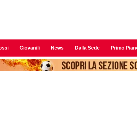
ossi
Giovanili
News
Dalla Sede
Primo Pian