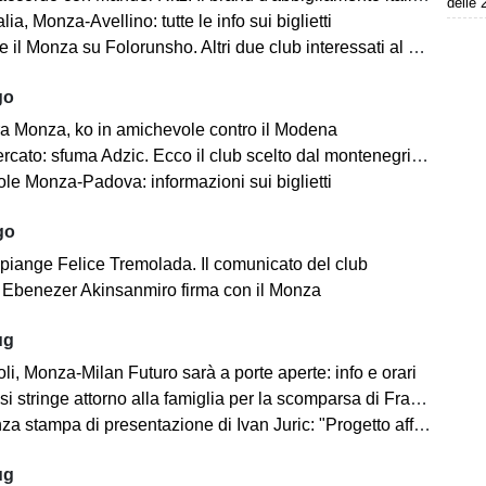
delle 
lia, Monza-Avellino: tutte le info sui biglietti
il Monza su Folorunsho. Altri due club interessati al giocatore
go
a Monza, ko in amichevole contro il Modena
cato: sfuma Adzic. Ecco il club scelto dal montenegrino.
le Monza-Padova: informazioni sui biglietti
go
 piange Felice Tremolada. Il comunicato del club
e: Ebenezer Akinsanmiro firma con il Monza
ug
i, Monza-Milan Futuro sarà a porte aperte: info e orari
i stringe attorno alla famiglia per la scomparsa di Franco Baresi
 stampa di presentazione di Ivan Juric: "Progetto affascinante"
ug