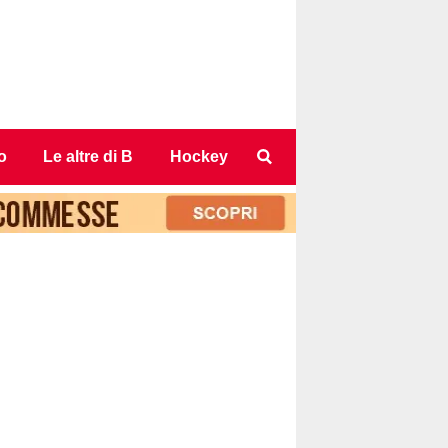
o
Le altre di B
Hockey