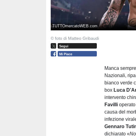
TUTTOmercatoWEB.com
© foto di Matteo Gribaudi
Segui
Mi Piace
Manca sempre 
Nazionali, ripa
bianco verde c
box
Luca D’A
intervento chi
Favilli
operato
causa del mor
infezione vira
Gennaro Tuti
dichiarato «
No