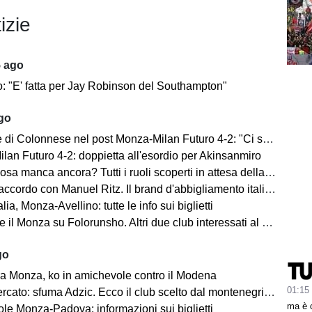
izie
5 ago
o: "E' fatta per Jay Robinson del Southampton"
ago
i Colonnese nel post Monza-Milan Futuro 4-2: "Ci sentiamo importanti"
lan Futuro 4-2: doppietta all'esordio per Akinsanmiro
 manca ancora? Tutti i ruoli scoperti in attesa della fine del mercato
cordo con Manuel Ritz. Il brand d'abbigliamento italiano vestirà il Monza
lia, Monza-Avellino: tutte le info sui biglietti
il Monza su Folorunsho. Altri due club interessati al giocatore
go
a Monza, ko in amichevole contro il Modena
01:15
cato: sfuma Adzic. Ecco il club scelto dal montenegrino.
ma è 
le Monza-Padova: informazioni sui biglietti