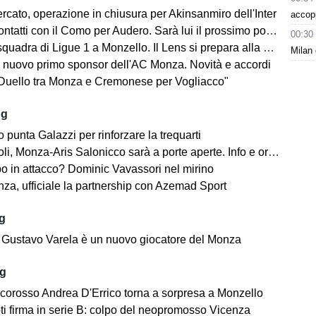
rcato, operazione in chiusura per Akinsanmiro dell'Inter
accop
tatti con il Como per Audero. Sarà lui il prossimo portiere biancorosso?
00:30
adra di Ligue 1 a Monzello. Il Lens si prepara alla Como Cup in Brianza
Milan 
 nuovo primo sponsor dell'AC Monza. Novità e accordi
"Duello tra Monza e Cremonese per Vogliacco"
ug
o punta Galazzi per rinforzare la trequarti
i, Monza-Aris Salonicco sarà a porte aperte. Info e orari
po in attacco? Dominic Vavassori nel mirino
a, ufficiale la partnership con Azemad Sport
ug
e: Gustavo Varela è un nuovo giocatore del Monza
ug
ncorosso Andrea D'Errico torna a sorpresa a Monzello
ti firma in serie B: colpo del neopromosso Vicenza