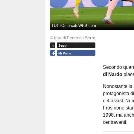
TUTTOmercatoWEB.com
© foto di Federico Serra
Segui
Mi Piace
Secondo quant
di Nardo
piace
Nonostante la 
protagonista di
e 4 assist. Num
Frosinone star
1998, ma anch
centravanti.