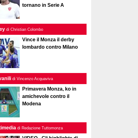
tornano in Serie A
ley
di Christian Colombo
Vince il Monza il derby
lombardo contro Milano
anili
di Vincenzo Acquaviva
Primavera Monza, ko in
amichevole contro il
Modena
timedia
di Redazione Tuttomonza