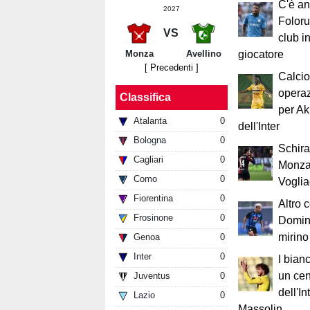
C'è an
2027
Foloru
VS
club in
Monza
Avellino
giocatore
[ Precedenti ]
Calcio
operaz
Classifica
per A
Atalanta
0
dell'Inter
Bologna
0
Schira
Cagliari
0
Monza
Como
0
Voglia
Fiorentina
0
Altro 
Frosinone
0
Domini
mirino
Genoa
0
Inter
0
I bian
un cen
Juventus
0
dell'In
Lazio
0
Massolin