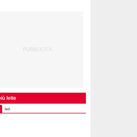
iù lette
Ieri