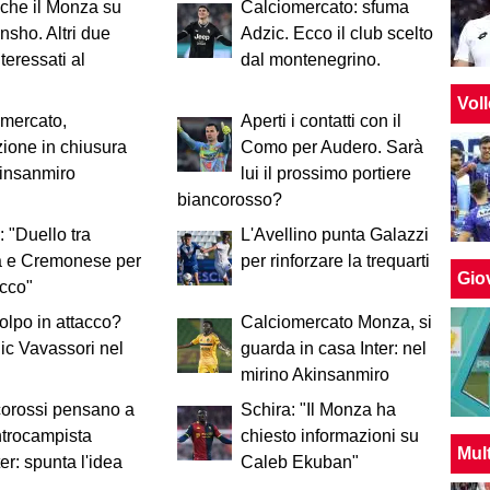
che il Monza su
Calciomercato: sfuma
nsho. Altri due
Adzic. Ecco il club scelto
teressati al
dal montenegrino.
Vol
mercato,
Aperti i contatti con il
ione in chiusura
Como per Audero. Sarà
kinsanmiro
lui il prossimo portiere
biancorosso?
: "Duello tra
L'Avellino punta Galazzi
 e Cremonese per
per rinforzare la trequarti
Giov
cco"
colpo in attacco?
Calciomercato Monza, si
c Vavassori nel
guarda in casa Inter: nel
mirino Akinsanmiro
corossi pensano a
Schira: "Il Monza ha
trocampista
chiesto informazioni su
Mul
ter: spunta l'idea
Caleb Ekuban"