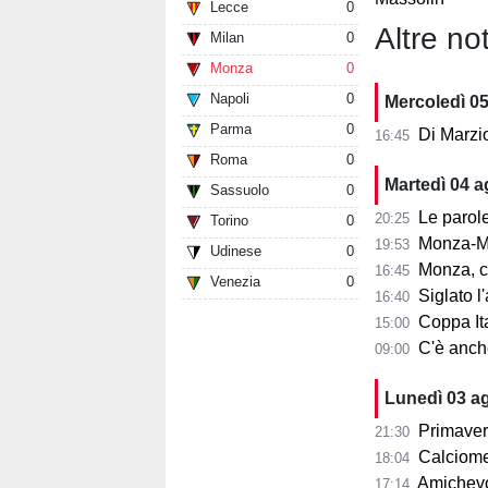
Lecce
0
Altre not
Milan
0
Monza
0
Napoli
0
Mercoledì 0
Parma
0
Di Marzi
16:45
Roma
0
Martedì 04 
Sassuolo
0
Le parole d
20:25
Torino
0
Monza-Mi
19:53
Udinese
0
Monza, cosa
16:45
Venezia
0
Siglato l'ac
16:40
Coppa Ita
15:00
C'è anche 
09:00
Lunedì 03 a
Primaver
21:30
Calciomer
18:04
Amichevo
17:14