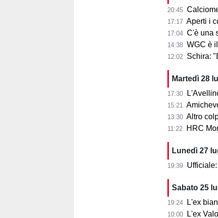
Calciome
20:45
Aperti i con
17:17
C'è una squ
17:04
WGC è il
14:38
Schira: 
12:02
Martedì 28 l
L'Avellin
17:30
Amichevol
15:21
Altro col
13:30
HRC Monz
11:22
Lunedì 27 l
Ufficial
19:39
Sabato 25 l
L'ex bia
19:24
L'ex Valo
10:00