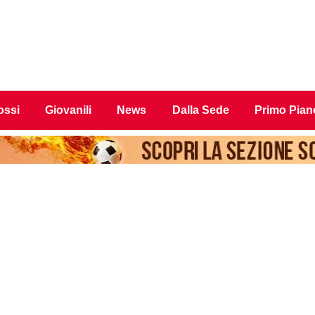
ossi
Giovanili
News
Dalla Sede
Primo Pian