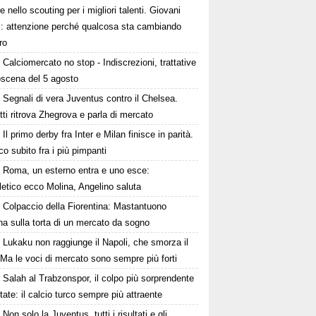
e nello scouting per i migliori talenti. Giovani
ni: attenzione perché qualcosa sta cambiando
ro
Calciomercato no stop - Indiscrezioni, trattative
oscena del 5 agosto
Segnali di vera Juventus contro il Chelsea.
tti ritrova Zhegrova e parla di mercato
Il primo derby fra Inter e Milan finisce in parità.
o subito fra i più pimpanti
Roma, un esterno entra e uno esce:
tletico ecco Molina, Angelino saluta
Colpaccio della Fiorentina: Mastantuono
ina sulla torta di un mercato da sogno
Lukaku non raggiunge il Napoli, che smorza il
Ma le voci di mercato sono sempre più forti
Salah al Trabzonspor, il colpo più sorprendente
state: il calcio turco sempre più attraente
Non solo la Juventus, tutti i risultati e gli