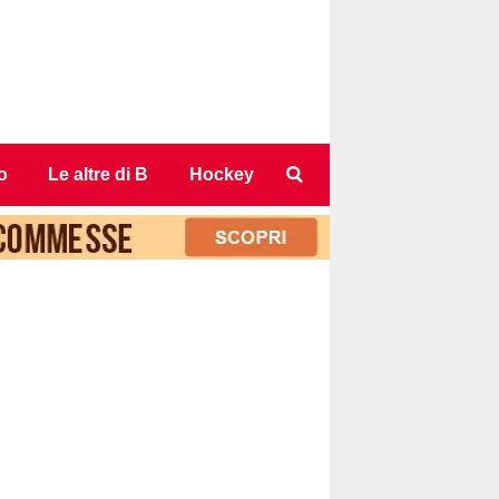
o
Le altre di B
Hockey