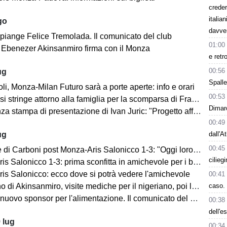
creder
italia
go
davve
 piange Felice Tremolada. Il comunicato del club
01:00
e: Ebenezer Akinsanmiro firma con il Monza
e retr
00:56
ug
Spalle
i, Monza-Milan Futuro sarà a porte aperte: info e orari
00:53
i stringe attorno alla famiglia per la scomparsa di Franco Baresi
Dimarc
 stampa di presentazione di Ivan Juric: "Progetto affascinante"
00:49
dall'A
ug
00:45
i Carboni post Monza-Aris Salonicco 1-3: "Oggi loro più bravi di noi"
cilieg
 Salonicco 1-3: prima sconfitta in amichevole per i brianzoli
is Salonicco: ecco dove si potrà vedere l'amichevole
00:41
caso. 
no di Akinsanmiro, visite mediche per il nigeriano, poi la firma
ovo sponsor per l'alimentazione. Il comunicato del club biancorosso
00:38
dell'e
 lug
00:34