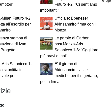
Gregor
ampton"
Futuro 4-2: "Ci sentiamo
importanti"
Milan Futuro 4-2:
Ufficiale: Ebenezer
tta all'esordio per
Akinsanmiro firma con il
anmiro
Monza
renza stampa di
Le parole di Carboni
tazione di Ivan
post Monza-Aris
 "Progetto
Salonicco 1-3: "Oggi loro
più bravi di noi"
Aris Salonicco 1-
E' il giorno di
a sconfitta in
Akinsanmiro, visite
vole per i
mediche per il nigeriano,
poi la firma
izie
ago