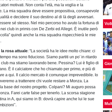
atori motivati. Non conta l’età, ma la voglia e la
e. La mia squadra deve essere propositiva, consapevole
ualità e decidere il suo destino al di là degli avversari.
sere sé stesso. Nel mio percorso ho avuto la fortuna di
Vol
nei club in primis con De Zerbi ed Allegri. È inutile però
incolla” quindi anche la mia squadra rispecchierà le mie
.
la rosa attuale
: “La società ha le idee molto chiare: ci
 tempo ma sono fiducioso. Siamo partiti un po’ in ritardo
ri club ma stiamo lavorando bene. Pessina? Lui è figlio di
Giov
ano. È il calciatore che ho chiamato per primo, e più di
tare a qui. Il calcio mercato è comunque imprevedibile. Io
roveremo a trattenere chi vuole restare a Monza. La
la base del nostro progetto. Colpani? Mi auguro possa
onza. Farei carte false per tenerlo. La scorsa stagione
tina in A, qui siamo in B: dovrà capire anche lui le sue
Mul
bizioni".