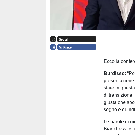
Segui
Mi Piace
Ecco la confer
Burdisso
: “P
presentazione 
stare in questa
di transizione:
giusta che spos
sogno e quindi
Le parole di m
Bianchessi e tu