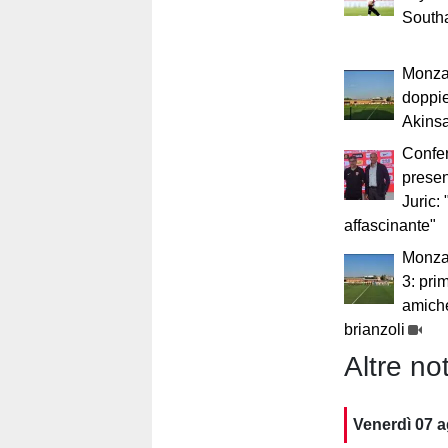
South
Monza-
doppie
Akins
Confe
presen
Juric:
affascinante"
Monza-
3: prim
amiche
brianzoli
Altre not
Venerdì 07 