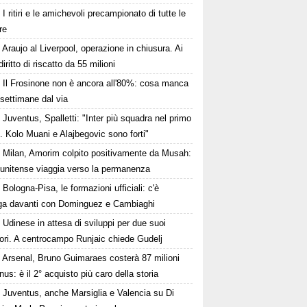
I ritiri e le amichevoli precampionato di tutte le
re
Araujo al Liverpool, operazione in chiusura. Ai
iritto di riscatto da 55 milioni
Il Frosinone non è ancora all'80%: cosa manca
settimane dal via
Juventus, Spalletti: "Inter più squadra nel primo
 Kolo Muani e Alajbegovic sono forti"
Milan, Amorim colpito positivamente da Musah:
tunitense viaggia verso la permanenza
Bologna-Pisa, le formazioni ufficiali: c'è
nga davanti con Dominguez e Cambiaghi
Udinese in attesa di sviluppi per due suoi
ori. A centrocampo Runjaic chiede Gudelj
Arsenal, Bruno Guimaraes costerà 87 milioni
nus: è il 2° acquisto più caro della storia
Juventus, anche Marsiglia e Valencia su Di