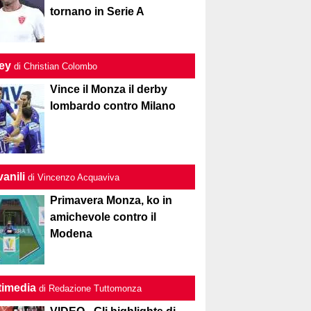
tornano in Serie A
ley
di Christian Colombo
Vince il Monza il derby
lombardo contro Milano
anili
di Vincenzo Acquaviva
Primavera Monza, ko in
amichevole contro il
Modena
timedia
di Redazione Tuttomonza