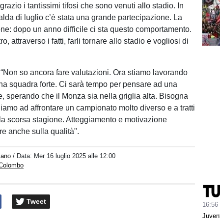
ngrazio i tantissimi tifosi che sono venuti allo stadio. In
alda di luglio c’è stata una grande partecipazione. La
ne: dopo un anno difficile ci sta questo comportamento.
, attraverso i fatti, farli tornare allo stadio e vogliosi di
: “Non so ancora fare valutazioni. Ora stiamo lavorando
una squadra forte. Ci sarà tempo per pensare ad una
le, sperando che il Monza sia nella griglia alta. Bisogna
iamo ad affrontare un campionato molto diverso e a tratti
della scorsa stagione. Atteggiamento e motivazione
e anche sulla qualità".
iano
/ Data:
Mer 16 luglio 2025 alle 12:00
 Colombo
Tweet
16:56
Juvent