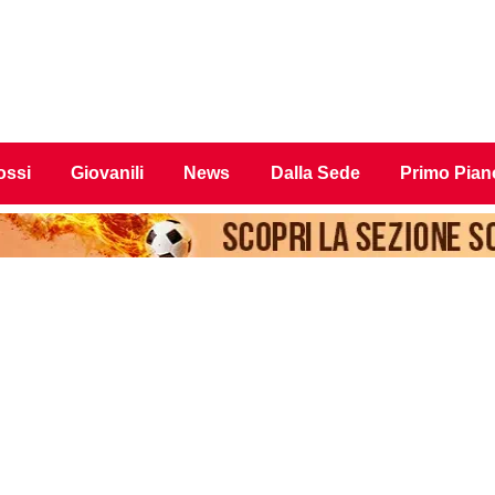
ossi
Giovanili
News
Dalla Sede
Primo Pian