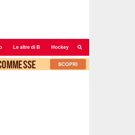
o
Le altre di B
Hockey