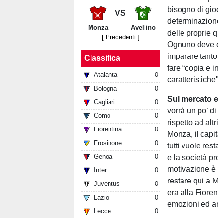
bisogno di gioc
VS
determinazion
Monza
Avellino
delle proprie q
[ Precedenti ]
Ognuno deve es
imparare tanto 
Classifica
fare “copia e 
Atalanta
0
caratteristiche"
Bologna
0
Sul mercato e 
Cagliari
0
vorrà un po’ di
Como
0
rispetto ad alt
Fiorentina
0
Monza, il capit
Frosinone
0
tutti vuole res
Genoa
0
e la società p
motivazione è 
Inter
0
restare qui a M
Juventus
0
era alla Fioren
Lazio
0
emozioni ed am
Lecce
0