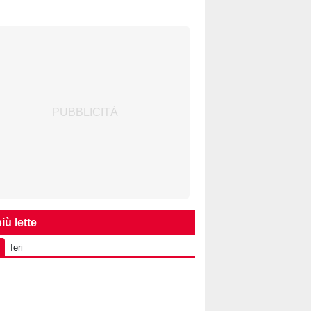
iù lette
Ieri