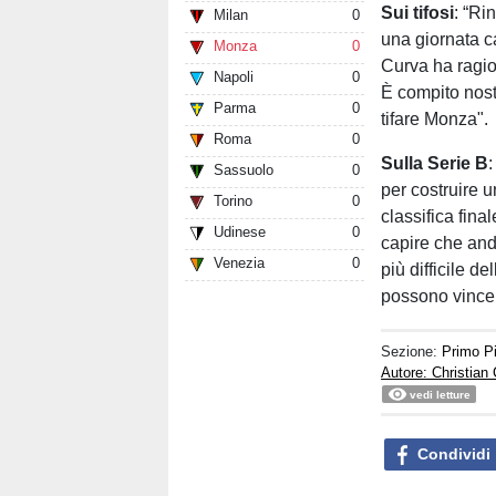
Sui tifosi
: “Ri
Milan
0
una giornata c
Monza
0
Curva ha ragio
Napoli
0
È compito nostro
Parma
0
tifare Monza".
Roma
0
Sulla Serie B
Sassuolo
0
per costruire 
Torino
0
classifica fina
Udinese
0
capire che and
Venezia
0
più difficile 
possono vincer
Sezione:
Primo P
Autore: Christian
vedi letture
Condividi