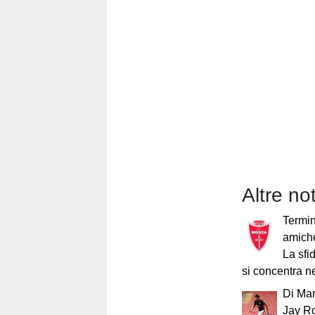
Altre no
Termin
amich
La sfi
si concentra ne
Di Marz
Jay R