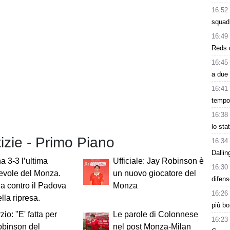
16:52
squad
16:49
Reds d
16:45
a due 
16:41
tempo.
16:38
lo sta
tizie - Primo Piano
16:34
Dalli
a 3-3 l’ultima
Ufficiale: Jay Robinson è
16:30
evole del Monza.
un nuovo giocatore del
difens
da contro il Padova
Monza
16:26
lla ripresa.
più bo
io: "E' fatta per
Le parole di Colonnese
16:23
obinson del
nel post Monza-Milan