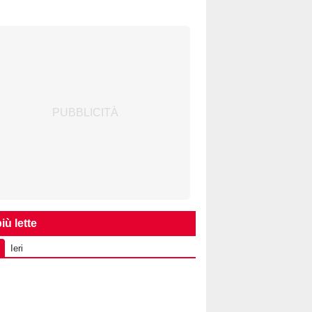
iù lette
Ieri