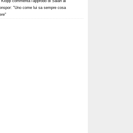
Klopp commenta l'approdo di Salah al
onspor: "Uno come lui sa sempre cosa
ere"