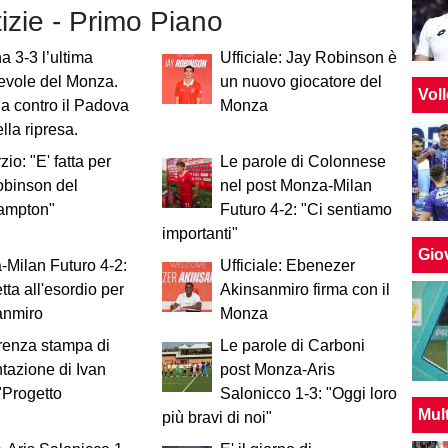
tizie - Primo Piano
a 3-3 l’ultima
Ufficiale: Jay Robinson è
evole del Monza.
un nuovo giocatore del
Vol
da contro il Padova
Monza
lla ripresa.
io: "E' fatta per
Le parole di Colonnese
obinson del
nel post Monza-Milan
ampton"
Futuro 4-2: "Ci sentiamo
importanti"
Giov
Milan Futuro 4-2:
Ufficiale: Ebenezer
tta all'esordio per
Akinsanmiro firma con il
anmiro
Monza
renza stampa di
Le parole di Carboni
tazione di Ivan
post Monza-Aris
 "Progetto
Salonicco 1-3: "Oggi loro
Mul
più bravi di noi"