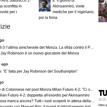
Aris Salonicco 1-
E' il giorno di
a sconfitta in
Akinsanmiro, visite
vole per i
mediche per il nigeriano,
poi la firma
izie
ago
’ultima amichevole del Monza. La sfida contro il Padova si concentra nella ripresa.
e: Jay Robinson è un nuovo giocatore del Monza
5 ago
o: "E' fatta per Jay Robinson del Southampton"
ago
i Colonnese nel post Monza-Milan Futuro 4-2: "Ci sentiamo importanti"
lan Futuro 4-2: doppietta all'esordio per Akinsanmiro
18:25
 manca ancora? Tutti i ruoli scoperti in attesa della fine del mercato
fatta 
cordo con Manuel Ritz. Il brand d'abbigliamento italiano vestirà il Monza