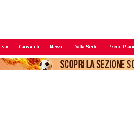
ossi
Giovanili
News
Dalla Sede
Primo Pian