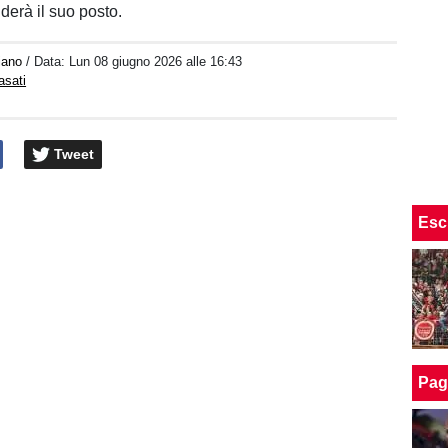
derà il suo posto.
iano
/ Data:
Lun 08 giugno 2026 alle 16:43
asati
Tweet
Esc
Pag