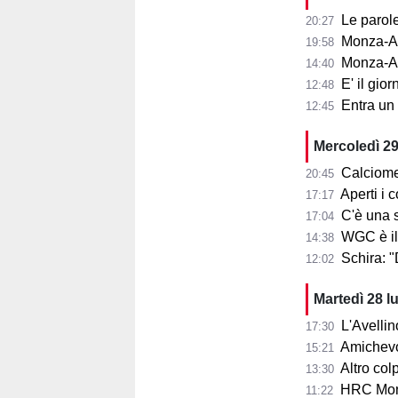
Le parole d
20:27
Monza-Aris
19:58
Monza-Ar
14:40
E' il gior
12:48
Entra un nu
12:45
Mercoledì 29
Calciome
20:45
Aperti i con
17:17
C'è una squ
17:04
WGC è il
14:38
Schira: 
12:02
Martedì 28 l
L'Avellin
17:30
Amichevol
15:21
Altro col
13:30
HRC Monz
11:22