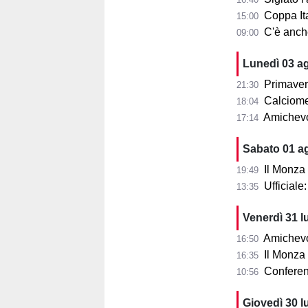
Coppa Ita
15:00
C'è anche 
09:00
Lunedì 03 a
Primaver
21:30
Calciomer
18:04
Amichevo
17:14
Sabato 01 a
Il Monza
19:49
Ufficial
13:35
Venerdì 31 l
Amichevol
16:50
Il Monza s
16:35
Conferenza
10:56
Giovedì 30 l