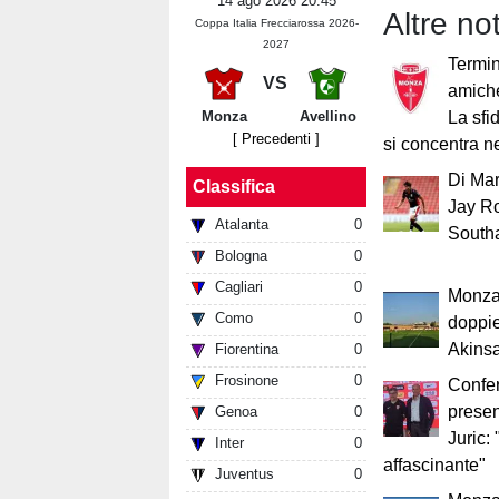
14 ago 2026 20:45
Altre no
Coppa Italia Frecciarossa 2026-
2027
Termin
VS
amich
Monza
Avellino
La sfi
[ Precedenti ]
si concentra ne
Di Marz
Classifica
Jay R
Atalanta
0
South
Bologna
0
Cagliari
0
Monza-
Como
0
doppie
Akins
Fiorentina
0
Frosinone
0
Confe
presen
Genoa
0
Juric:
Inter
0
affascinante"
Juventus
0