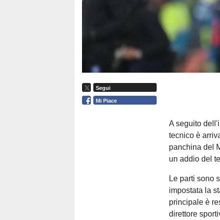
Segui
Mi Piace
A seguito dell'
tecnico è arri
panchina del Mo
un addio del t
Le parti sono s
impostata la s
principale è re
direttore spor