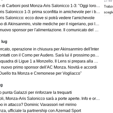
17:49
i Carboni post Monza-Aris Salonicco 1-3: "Oggi loro più bravi di noi"
Trabz
 Salonicco 1-3: prima sconfitta in amichevole per i brianzoli
scegli
is Salonicco: ecco dove si potrà vedere l'amichevole
no di Akinsanmiro, visite mediche per il nigeriano, poi la firma
ovo sponsor per l'alimentazione. Il comunicato del club biancorosso
 lug
rcato, operazione in chiusura per Akinsanmiro dell'Inter
tatti con il Como per Audero. Sarà lui il prossimo portiere biancorosso?
adra di Ligue 1 a Monzello. Il Lens si prepara alla Como Cup in Brianza
 nuovo primo sponsor dell'AC Monza. Novità e accordi
"Duello tra Monza e Cremonese per Vogliacco"
ug
o punta Galazzi per rinforzare la trequarti
i, Monza-Aris Salonicco sarà a porte aperte. Info e orari
po in attacco? Dominic Vavassori nel mirino
a, ufficiale la partnership con Azemad Sport