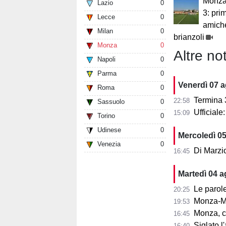
Monza-
Lazio
0
3: prim
Lecce
0
amiche
Milan
0
brianzoli
Monza
0
Altre not
Napoli
0
Parma
0
Venerdì 07 
Roma
0
Termina 3-3 l
22:58
Sassuolo
0
Ufficial
15:09
Torino
0
Udinese
0
Mercoledì 0
Venezia
0
Di Marzi
16:45
Martedì 04 
Le parole d
20:25
Monza-Mi
19:53
Monza, cosa
16:45
Siglato l'ac
16:40