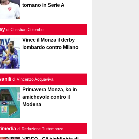
tornano in Serie A
ley
di Christian Colombo
Vince il Monza il derby
lombardo contro Milano
anili
di Vincenzo Acquaviva
Primavera Monza, ko in
amichevole contro il
Modena
timedia
di Redazione Tuttomonza