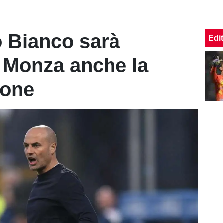
o Bianco sarà
Edit
l Monza anche la
ione