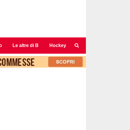
o
Le altre di B
Hockey