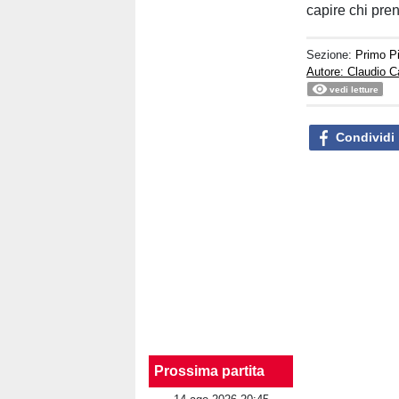
capire chi pren
Sezione:
Primo P
Autore: Claudio C
vedi letture
Condividi
Prossima partita