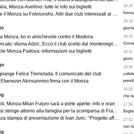
18:20
lia, Monza-Avellino: tutte le info sui biglietti
formaz
il Monza su Folorunsho. Altri due club interessati al giocatore
18:18
go
gioche
18:15
a Monza, ko in amichevole contro il Modena
Giovan
cato: sfuma Adzic. Ecco il club scelto dal montenegrino.
le Monza-Padova: informazioni sui biglietti
18:11
giorni
go
18:05
 piange Felice Tremolada. Il comunicato del club
colleb
prend
e: Ebenezer Akinsanmiro firma con il Monza
18:00
ug
che ba
i, Monza-Milan Futuro sarà a porte aperte: info e orari
17:56
i stringe attorno alla famiglia per la scomparsa di Franco Baresi
Bright
 stampa di presentazione di Ivan Juric: "Progetto affascinante"
17:51
non ha
ug