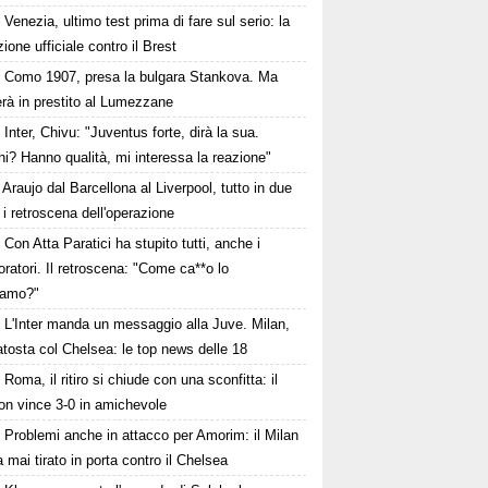
Venezia, ultimo test prima di fare sul serio: la
ione ufficiale contro il Brest
Como 1907, presa la bulgara Stankova. Ma
rà in prestito al Lumezzane
Inter, Chivu: "Juventus forte, dirà la sua.
i? Hanno qualità, mi interessa la reazione"
Araujo dal Barcellona al Liverpool, tutto in due
: i retroscena dell'operazione
Con Atta Paratici ha stupito tutti, anche i
oratori. Il retroscena: "Come ca**o lo
iamo?"
L'Inter manda un messaggio alla Juve. Milan,
tosta col Chelsea: le top news delle 18
Roma, il ritiro si chiude con una sconfitta: il
on vince 3-0 in amichevole
Problemi anche in attacco per Amorim: il Milan
 mai tirato in porta contro il Chelsea