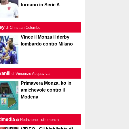
tornano in Serie A
ley
di Christian Colombo
Vince il Monza il derby
lombardo contro Milano
anili
di Vincenzo Acquaviva
Primavera Monza, ko in
amichevole contro il
Modena
timedia
di Redazione Tuttomonza