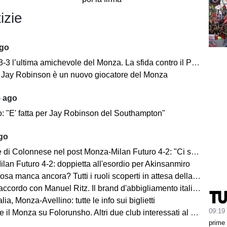
izie
ago
’ultima amichevole del Monza. La sfida contro il Padova si concentra nella ripresa.
e: Jay Robinson è un nuovo giocatore del Monza
5 ago
o: "E' fatta per Jay Robinson del Southampton"
ago
i Colonnese nel post Monza-Milan Futuro 4-2: "Ci sentiamo importanti"
lan Futuro 4-2: doppietta all'esordio per Akinsanmiro
 manca ancora? Tutti i ruoli scoperti in attesa della fine del mercato
cordo con Manuel Ritz. Il brand d'abbigliamento italiano vestirà il Monza
lia, Monza-Avellino: tutte le info sui biglietti
09:19
il Monza su Folorunsho. Altri due club interessati al giocatore
prime