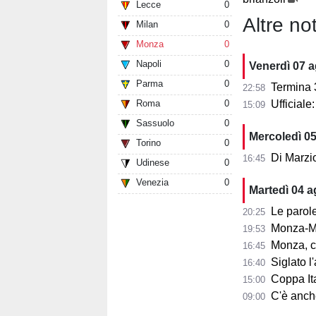
Lecce
0
Altre not
Milan
0
Monza
0
Napoli
0
Venerdì 07 
Parma
0
Termina 3-3 l
22:58
Roma
0
Ufficial
15:09
Sassuolo
0
Mercoledì 0
Torino
0
Di Marzi
16:45
Udinese
0
Venezia
0
Martedì 04 
Le parole d
20:25
Monza-Mi
19:53
Monza, cosa
16:45
Siglato l'ac
16:40
Coppa Ita
15:00
C'è anche 
09:00