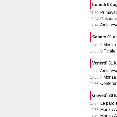
Lunedì 03 a
Primaver
21:30
Calciomer
18:04
Amichevo
17:14
Sabato 01 a
Il Monza
19:49
Ufficial
13:35
Venerdì 31 l
Amichevol
16:50
Il Monza s
16:35
Conferenza
10:56
Giovedì 30 l
Le parole d
20:27
Monza-Aris
19:58
Monza-Ar
14:40