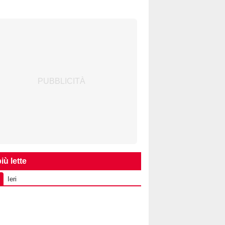
iù lette
Ieri