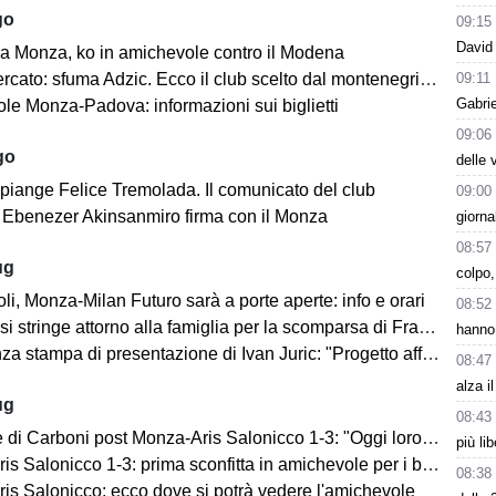
go
09:15
David 
a Monza, ko in amichevole contro il Modena
09:11
cato: sfuma Adzic. Ecco il club scelto dal montenegrino.
Gabrie
le Monza-Padova: informazioni sui biglietti
09:06
go
delle 
 piange Felice Tremolada. Il comunicato del club
09:00
e: Ebenezer Akinsanmiro firma con il Monza
giorna
08:57
ug
colpo,
i, Monza-Milan Futuro sarà a porte aperte: info e orari
08:52
i stringe attorno alla famiglia per la scomparsa di Franco Baresi
hanno 
 stampa di presentazione di Ivan Juric: "Progetto affascinante"
08:47
alza i
ug
08:43
i Carboni post Monza-Aris Salonicco 1-3: "Oggi loro più bravi di noi"
più li
 Salonicco 1-3: prima sconfitta in amichevole per i brianzoli
08:38
is Salonicco: ecco dove si potrà vedere l'amichevole