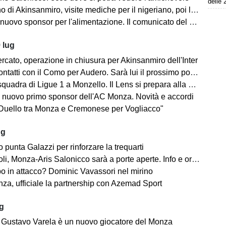
delle 
no di Akinsanmiro, visite mediche per il nigeriano, poi la firma
ovo sponsor per l'alimentazione. Il comunicato del club biancorosso
 lug
rcato, operazione in chiusura per Akinsanmiro dell'Inter
tatti con il Como per Audero. Sarà lui il prossimo portiere biancorosso?
adra di Ligue 1 a Monzello. Il Lens si prepara alla Como Cup in Brianza
 nuovo primo sponsor dell'AC Monza. Novità e accordi
"Duello tra Monza e Cremonese per Vogliacco"
ug
o punta Galazzi per rinforzare la trequarti
i, Monza-Aris Salonicco sarà a porte aperte. Info e orari
po in attacco? Dominic Vavassori nel mirino
a, ufficiale la partnership con Azemad Sport
ug
e: Gustavo Varela è un nuovo giocatore del Monza