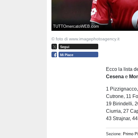
TUTTOmercatoWEB.com
© foto di www.imagephotoagency.it
Segui
Mi Piace
Ecco la lista d
Cesena
e
Mo
1 Pizzignacco,
Cutrone, 11 Fo
19 Birindelli,
Ciurria, 27 Ca
43 Strajnar, 4
Sezione:
Primo P