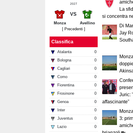
amich
2027
La sfi
VS
si concentra ne
Monza
Avellino
Di Marz
[ Precedenti ]
Jay R
South
Classifica
Atalanta
0
Monza-
Bologna
0
doppie
Cagliari
0
Akins
Como
0
Confe
Fiorentina
0
presen
Frosinone
0
Juric:
affascinante"
Genoa
0
Inter
0
Monza-
3: prim
Juventus
0
amiche
Lazio
0
brianzoli