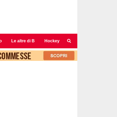
o
Le altre di B
Hockey