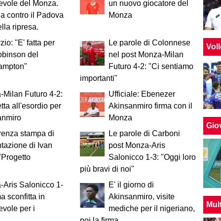
evole del Monza.
un nuovo giocatore del
da contro il Padova
Monza
lla ripresa.
io: "E' fatta per
Le parole di Colonnese
Vol
obinson del
nel post Monza-Milan
ampton"
Futuro 4-2: "Ci sentiamo
importanti"
Milan Futuro 4-2:
Ufficiale: Ebenezer
tta all'esordio per
Akinsanmiro firma con il
anmiro
Monza
Giov
renza stampa di
Le parole di Carboni
tazione di Ivan
post Monza-Aris
 "Progetto
Salonicco 1-3: "Oggi loro
più bravi di noi"
Aris Salonicco 1-
E' il giorno di
a sconfitta in
Akinsanmiro, visite
Mul
vole per i
mediche per il nigeriano,
poi la firma