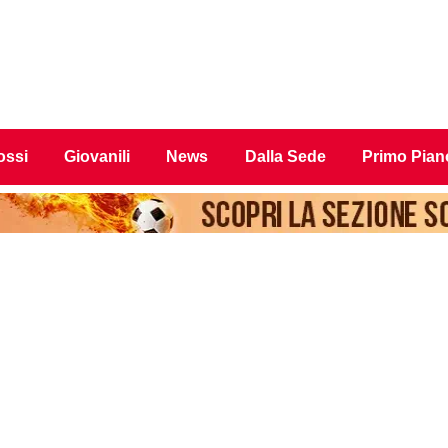
ossi
Giovanili
News
Dalla Sede
Primo Pian