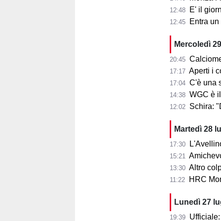
E' il gior
12:48
Entra un nu
12:45
Mercoledì 29
Calciome
20:45
Aperti i con
17:17
C'è una squ
17:04
WGC è il
14:38
Schira: 
12:02
Martedì 28 l
L'Avellin
17:30
Amichevol
15:21
Altro col
13:30
HRC Monz
11:22
Lunedì 27 l
Ufficial
19:39