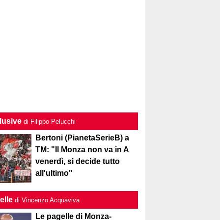
lusive
di Filippo Pelucchi
Bertoni (PianetaSerieB) a
TM: "Il Monza non va in A
venerdì, si decide tutto
all'ultimo"
elle
di Vincenzo Acquaviva
Le pagelle di Monza-