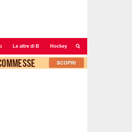
o
Le altre di B
Hockey