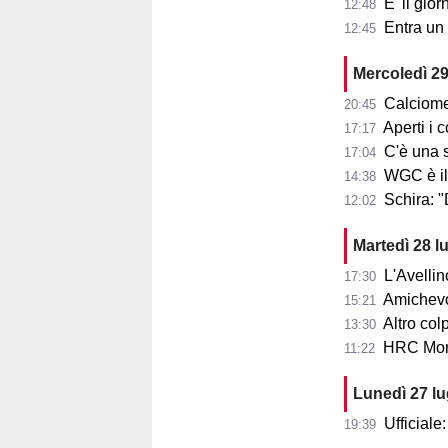
E' il gior
12:48
Entra un nu
12:45
Mercoledì 29
Calciome
20:45
Aperti i con
17:17
C'è una squ
17:04
WGC è il
14:38
Schira: 
12:02
Martedì 28 l
L'Avellin
17:30
Amichevol
15:21
Altro col
13:30
HRC Monz
11:22
Lunedì 27 l
Ufficial
19:39