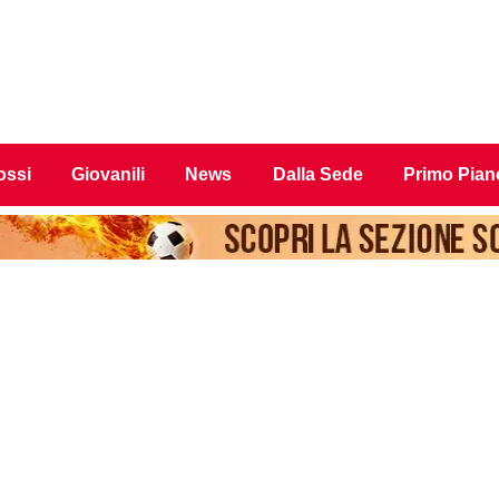
ossi
Giovanili
News
Dalla Sede
Primo Pian