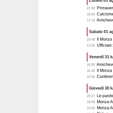
Lunedì 03 a
Primaver
21:30
Calciomer
18:04
Amichevo
17:14
Sabato 01 a
Il Monza
19:49
Ufficial
13:35
Venerdì 31 l
Amichevol
16:50
Il Monza s
16:35
Conferenza
10:56
Giovedì 30 l
Le parole d
20:27
Monza-Aris
19:58
Monza-Ar
14:40