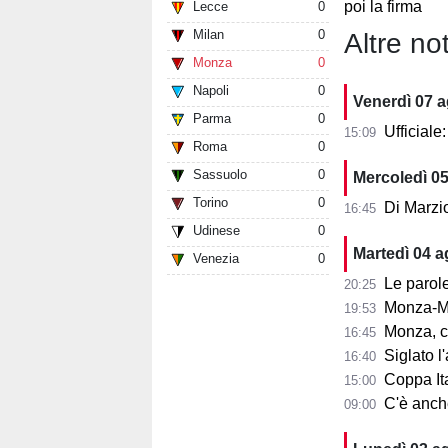
poi la firma
Lecce
0
Milan
0
Altre not
Monza
0
Napoli
0
Venerdì 07 
Parma
0
Ufficial
15:09
Roma
0
Sassuolo
0
Mercoledì 0
Torino
0
Di Marzi
16:45
Udinese
0
Martedì 04 
Venezia
0
Le parole d
20:25
Monza-Mi
19:53
Monza, cosa
16:45
Siglato l'ac
16:40
Coppa Ita
15:00
C'è anche 
09:00