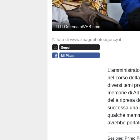
TUTTOmercatoWEB.com
© foto di www.imagephotoagency.it
Segui
Mi Piace
L'amministrato
nel corso dell
diversi temi pr
memorie di Adr
della ripresa 
successa una c
qualche mamma
avrebbe portat
Sezione:
Primo P