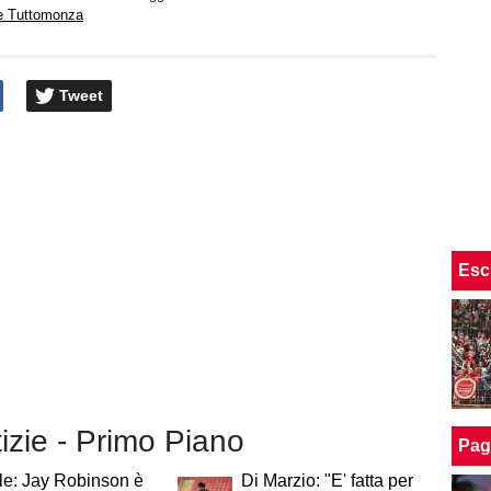
e Tuttomonza
Tweet
Esc
tizie - Primo Piano
Pag
ale: Jay Robinson è
Di Marzio: "E' fatta per