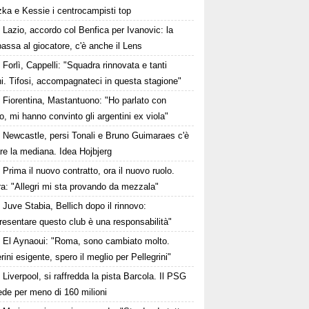
zka e Kessie i centrocampisti top
Lazio, accordo col Benfica per Ivanovic: la
passa al giocatore, c'è anche il Lens
Forlì, Cappelli: "Squadra rinnovata e tanti
i. Tifosi, accompagnateci in questa stagione"
Fiorentina, Mastantuono: "Ho parlato con
, mi hanno convinto gli argentini ex viola"
Newcastle, persi Tonali e Bruno Guimaraes c'è
are la mediana. Idea Hojbjerg
Prima il nuovo contratto, ora il nuovo ruolo.
a: "Allegri mi sta provando da mezzala"
Juve Stabia, Bellich dopo il rinnovo:
esentare questo club è una responsabilità"
El Aynaoui: "Roma, sono cambiato molto.
ini esigente, spero il meglio per Pellegrini"
Liverpool, si raffredda la pista Barcola. Il PSG
ede per meno di 160 milioni