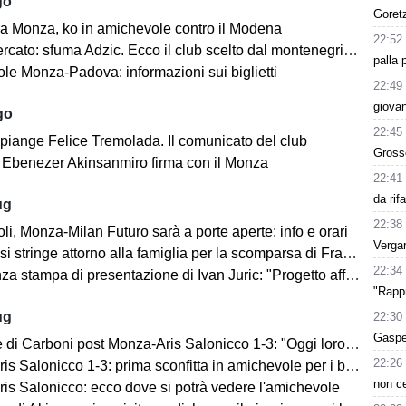
go
Goret
a Monza, ko in amichevole contro il Modena
22:52
cato: sfuma Adzic. Ecco il club scelto dal montenegrino.
palla 
le Monza-Padova: informazioni sui biglietti
22:49
giovan
go
22:45
 piange Felice Tremolada. Il comunicato del club
Grosso
e: Ebenezer Akinsanmiro firma con il Monza
22:41
da rif
ug
22:38
i, Monza-Milan Futuro sarà a porte aperte: info e orari
Vergar
i stringe attorno alla famiglia per la scomparsa di Franco Baresi
22:34
 stampa di presentazione di Ivan Juric: "Progetto affascinante"
"Rappr
ug
22:30
Gasper
i Carboni post Monza-Aris Salonicco 1-3: "Oggi loro più bravi di noi"
22:26
 Salonicco 1-3: prima sconfitta in amichevole per i brianzoli
non c
is Salonicco: ecco dove si potrà vedere l'amichevole