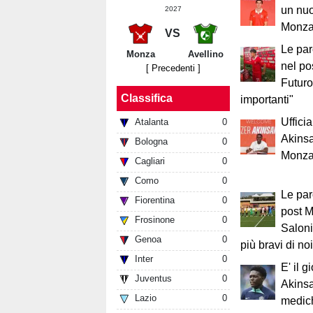
un nuo
2027
Monz
VS
Le par
Monza
Avellino
nel po
[ Precedenti ]
Futuro
Classifica
importanti"
Uffici
Atalanta
0
Akinsa
Bologna
0
Monz
Cagliari
0
Como
0
Le par
Fiorentina
0
post 
Frosinone
0
Saloni
Genoa
0
più bravi di noi
Inter
0
E' il g
Juventus
0
Akinsa
Lazio
0
medich