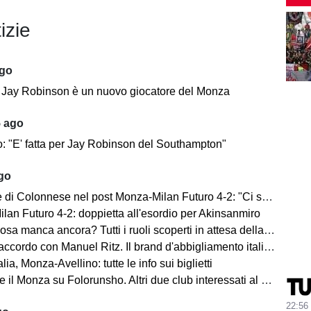
izie
ago
e: Jay Robinson è un nuovo giocatore del Monza
5 ago
o: "E' fatta per Jay Robinson del Southampton"
ago
i Colonnese nel post Monza-Milan Futuro 4-2: "Ci sentiamo importanti"
lan Futuro 4-2: doppietta all'esordio per Akinsanmiro
 manca ancora? Tutti i ruoli scoperti in attesa della fine del mercato
cordo con Manuel Ritz. Il brand d'abbigliamento italiano vestirà il Monza
lia, Monza-Avellino: tutte le info sui biglietti
il Monza su Folorunsho. Altri due club interessati al giocatore
22:56