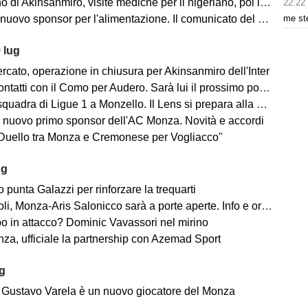
no di Akinsanmiro, visite mediche per il nigeriano, poi la firma
22:22
me ste
ovo sponsor per l'alimentazione. Il comunicato del club biancorosso
 lug
rcato, operazione in chiusura per Akinsanmiro dell'Inter
tatti con il Como per Audero. Sarà lui il prossimo portiere biancorosso?
adra di Ligue 1 a Monzello. Il Lens si prepara alla Como Cup in Brianza
 nuovo primo sponsor dell'AC Monza. Novità e accordi
"Duello tra Monza e Cremonese per Vogliacco"
ug
o punta Galazzi per rinforzare la trequarti
i, Monza-Aris Salonicco sarà a porte aperte. Info e orari
po in attacco? Dominic Vavassori nel mirino
a, ufficiale la partnership con Azemad Sport
ug
e: Gustavo Varela è un nuovo giocatore del Monza