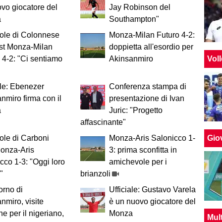
vo giocatore del
Jay Robinson del
a
Southampton"
ole di Colonnese
Monza-Milan Futuro 4-2:
st Monza-Milan
doppietta all'esordio per
Vol
 4-2: "Ci sentiamo
Akinsanmiro
ale: Ebenezer
Conferenza stampa di
nmiro firma con il
presentazione di Ivan
a
Juric: "Progetto
affascinante"
Giov
ole di Carboni
Monza-Aris Salonicco 1-
Monza-Aris
3: prima sconfitta in
cco 1-3: "Oggi loro
amichevole per i
"
brianzoli
iorno di
Ufficiale: Gustavo Varela
nmiro, visite
è un nuovo giocatore del
e per il nigeriano,
Monza
Mul