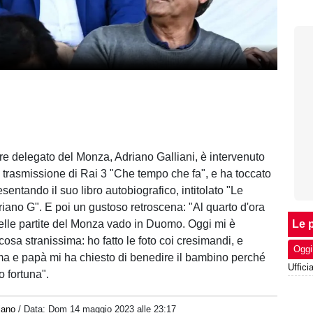
re delegato del Monza, Adriano Galliani, è intervenuto
a trasmissione di Rai 3 "Che tempo che fa", e ha toccato
esentando il suo libro autobiografico, intitolato "Le
iano G". E poi un gustoso retroscena: "Al quarto d'ora
delle partite del Monza vado in Duomo.
Oggi mi è
Le p
osa stranissima: ho fatto le foto coi cresimandi, e
Oggi
 e papà mi ha chiesto di benedire il bambino perché
o fortuna".
iano
/ Data:
Dom 14 maggio 2023 alle 23:17