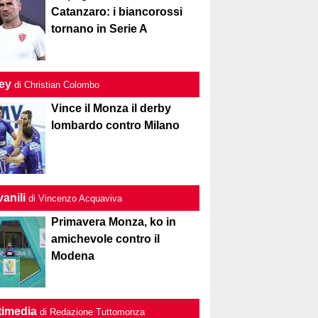
Catanzaro: i biancorossi
tornano in Serie A
ley
di Christian Colombo
Vince il Monza il derby
lombardo contro Milano
anili
di Vincenzo Acquaviva
Primavera Monza, ko in
amichevole contro il
Modena
timedia
di Redazione Tuttomonza