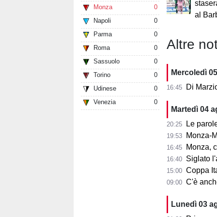
staser
Monza
0
al Bar
Napoli
0
Parma
0
Altre not
Roma
0
Sassuolo
0
Mercoledì 0
Torino
0
Di Marzi
16:45
Udinese
0
Venezia
0
Martedì 04 
Le parole d
20:25
Monza-Mi
19:53
Monza, cosa
16:45
Siglato l'ac
16:40
Coppa Ita
15:00
C'è anche 
09:00
Lunedì 03 a