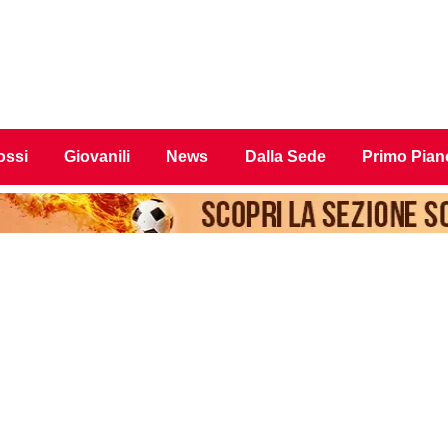
ossi
Giovanili
News
Dalla Sede
Primo Pian