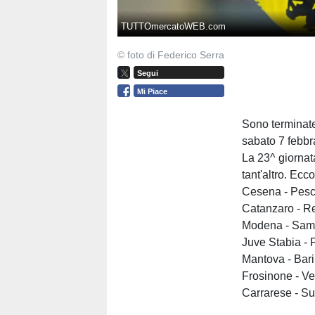
TUTTOmercatoWEB.com
© foto di Federico Serra
Segui
Mi Piace
Sono terminate
sabato 7 febbr
La 23^ giornat
tant'altro. Ecco
Cesena - Pesca
Catanzaro - R
Modena - Sam
Juve Stabia -
Mantova - Bari
Frosinone - Ve
Carrarese - Su