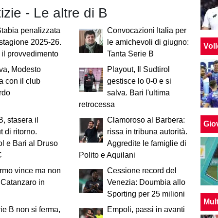
izie - Le altre di B
tabia penalizzata
Convocazioni Italia per
 stagione 2025-26.
le amichevoli di giugno:
Vol
 il provvedimento
Tanta Serie B
va, Modesto
Playout, Il Sudtirol
a con il club
gestisce lo 0-0 e si
rdo
salva. Bari l'ultima
retrocessa
B, stasera il
Clamoroso al Barbera:
Giov
 di ritorno.
rissa in tribuna autorità.
ol e Bari al Druso
Aggredite le famiglie di
C
Polito e Aquilani
ermo vince ma non
Cessione record del
 Catanzaro in
Venezia: Doumbia allo
Sporting per 25 milioni
Mul
ie B non si ferma,
Empoli, passi in avanti