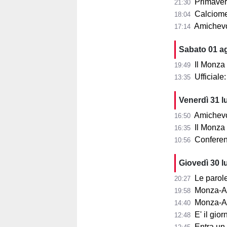
Primaver
21:30
Calciomer
18:04
Amichevo
17:14
Sabato 01 a
Il Monza
19:49
Ufficial
13:35
Venerdì 31 l
Amichevol
16:50
Il Monza s
16:35
Conferenza
10:56
Giovedì 30 l
Le parole d
20:27
Monza-Aris
19:58
Monza-Ar
14:40
E' il gior
12:48
Entra un nu