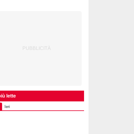
iù lette
Ieri