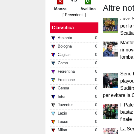
Altre not
Monza
Avellino
[ Precedenti ]
Juve S
per la
Classifica
Scatta
Atalanta
0
Manto
Bologna
0
rinnov
Cagliari
0
lomba
Como
0
Fiorentina
0
Serie 
Frosinone
0
playout
Sudtir
Genoa
0
per evitare la 
Inter
0
Il Pal
Juventus
0
basta:
Lazio
0
finale
Lecce
0
La Ser
Milan
0