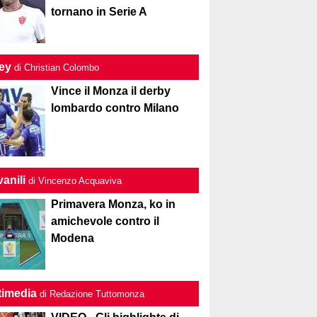
tornano in Serie A
ley
di Christian Colombo
Vince il Monza il derby
lombardo contro Milano
anili
di Vincenzo Acquaviva
Primavera Monza, ko in
amichevole contro il
Modena
timedia
di Redazione Tuttomonza