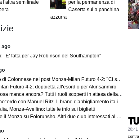
a l'altra semifinale
per la permanenza di
bera
Caserta sulla panchina
azzurra
izie
5 ago
o: "E' fatta per Jay Robinson del Southampton"
ago
i Colonnese nel post Monza-Milan Futuro 4-2: "Ci sentiamo importanti"
lan Futuro 4-2: doppietta all'esordio per Akinsanmiro
 manca ancora? Tutti i ruoli scoperti in attesa della fine del mercato
cordo con Manuel Ritz. Il brand d'abbigliamento italiano vestirà il Monza
lia, Monza-Avellino: tutte le info sui biglietti
il Monza su Folorunsho. Altri due club interessati al giocatore
20:41
go
contra