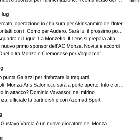
latera
 lug
rcato, operazione in chiusura per Akinsanmiro dell'Inter
tatti con il Como per Audero. Sarà lui il prossimo portiere biancorosso?
adra di Ligue 1 a Monzello. Il Lens si prepara alla Como Cup in Brianza
 nuovo primo sponsor dell'AC Monza. Novità e accordi
"Duello tra Monza e Cremonese per Vogliacco"
ug
o punta Galazzi per rinforzare la trequarti
i, Monza-Aris Salonicco sarà a porte aperte. Info e orari
po in attacco? Dominic Vavassori nel mirino
a, ufficiale la partnership con Azemad Sport
ug
e: Gustavo Varela è un nuovo giocatore del Monza
ug