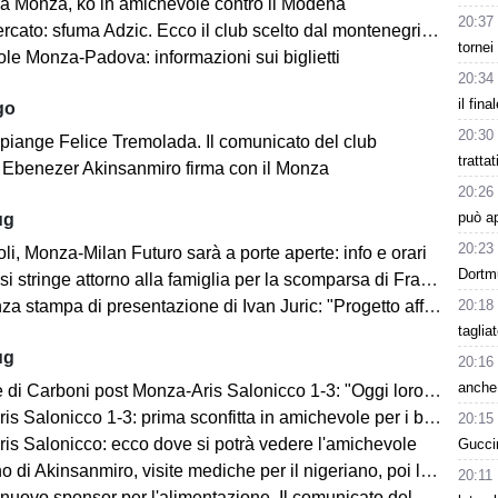
a Monza, ko in amichevole contro il Modena
20:37
cato: sfuma Adzic. Ecco il club scelto dal montenegrino.
tornei
le Monza-Padova: informazioni sui biglietti
20:34
il fina
go
20:30
 piange Felice Tremolada. Il comunicato del club
tratta
e: Ebenezer Akinsanmiro firma con il Monza
20:26
può a
ug
20:23
i, Monza-Milan Futuro sarà a porte aperte: info e orari
Dortm
i stringe attorno alla famiglia per la scomparsa di Franco Baresi
20:18
 stampa di presentazione di Ivan Juric: "Progetto affascinante"
taglia
ug
20:16
anche 
i Carboni post Monza-Aris Salonicco 1-3: "Oggi loro più bravi di noi"
 Salonicco 1-3: prima sconfitta in amichevole per i brianzoli
20:15
is Salonicco: ecco dove si potrà vedere l'amichevole
Guccin
no di Akinsanmiro, visite mediche per il nigeriano, poi la firma
20:11
ovo sponsor per l'alimentazione. Il comunicato del club biancorosso