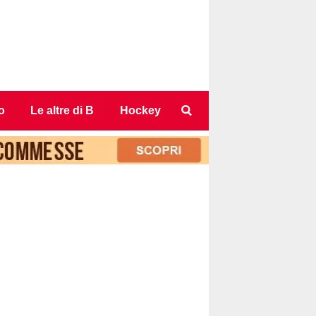
o
Le altre di B
Hockey