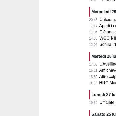
12:45
Mercoledì 29
Calciome
20:45
Aperti i con
17:17
C'è una squ
17:04
WGC è il
14:38
Schira: 
12:02
Martedì 28 l
L'Avellin
17:30
Amichevol
15:21
Altro col
13:30
HRC Monz
11:22
Lunedì 27 l
Ufficial
19:39
Sabato 25 l