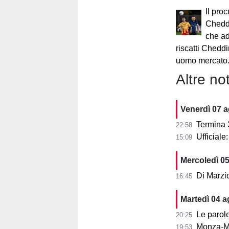
Il proc
Chedd
che ad
riscatti Chedd
uomo mercato.
Altre not
Venerdì 07 
Termina 3-3 l
22:58
Ufficial
15:09
Mercoledì 0
Di Marzi
16:45
Martedì 04 
Le parole d
20:25
Monza-Mi
19:53