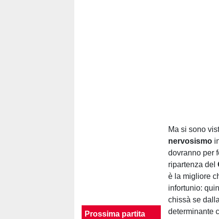
Ma si sono vis
nervosismo
i
dovranno per fo
ripartenza del
è la migliore c
infortunio: qu
chissà se dall
determinante c
Prossima partita