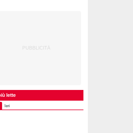
iù lette
Ieri