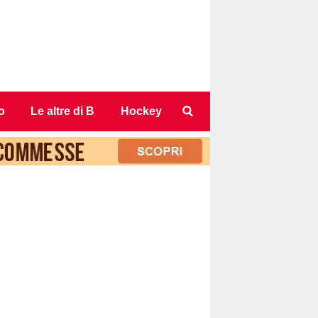
o
Le altre di B
Hockey