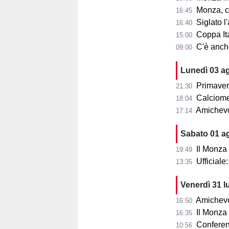
Monza, cosa
16:45
Siglato l'ac
16:40
Coppa Ita
15:00
C'è anche 
09:00
Lunedì 03 a
Primaver
21:30
Calciomer
18:04
Amichevo
17:14
Sabato 01 a
Il Monza
19:49
Ufficial
13:35
Venerdì 31 l
Amichevol
16:50
Il Monza s
16:35
Conferenza
10:56