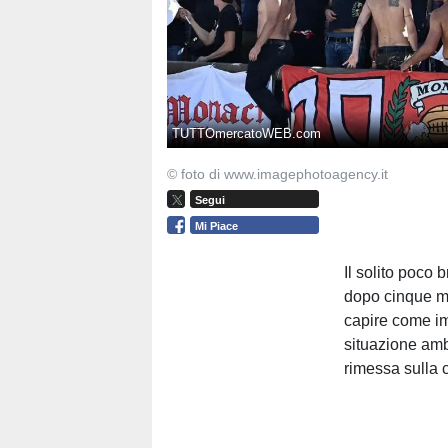
TUTTOmercatoWEB.com
© foto di www.imagephotoagency.it
Segui
Mi Piace
Il solito poco 
dopo cinque m
capire come im
situazione amb
rimessa sulla 