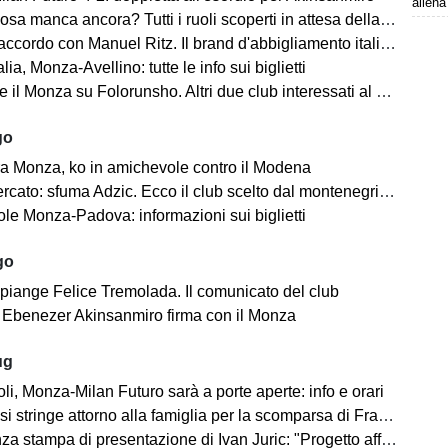
allena
 manca ancora? Tutti i ruoli scoperti in attesa della fine del mercato
cordo con Manuel Ritz. Il brand d'abbigliamento italiano vestirà il Monza
lia, Monza-Avellino: tutte le info sui biglietti
il Monza su Folorunsho. Altri due club interessati al giocatore
go
a Monza, ko in amichevole contro il Modena
cato: sfuma Adzic. Ecco il club scelto dal montenegrino.
le Monza-Padova: informazioni sui biglietti
go
 piange Felice Tremolada. Il comunicato del club
e: Ebenezer Akinsanmiro firma con il Monza
ug
i, Monza-Milan Futuro sarà a porte aperte: info e orari
i stringe attorno alla famiglia per la scomparsa di Franco Baresi
 stampa di presentazione di Ivan Juric: "Progetto affascinante"