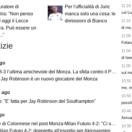
11:19
uratore di
Per l'ufficialità di Juric
col Li
ira: "Non penso
manca solo una cosa: le
 oggi il Lecce
dimissioni di Bianco
11:15
di me,
ira. Può essere un
.."
11:09
Fofana
izie
11:04
di far
ago
11:00
’ultima amichevole del Monza. La sfida contro il Padova si concentra nella ripresa.
sul m
e: Jay Robinson è un nuovo giocatore del Monza
10:55
me, m
5 ago
10:50
o: "E' fatta per Jay Robinson del Southampton"
possib
10:44
ago
Arriva
i Colonnese nel post Monza-Milan Futuro 4-2: "Ci sentiamo importanti"
10:39
lan Futuro 4-2: doppietta all'esordio per Akinsanmiro