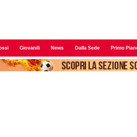
ossi
Giovanili
News
Dalla Sede
Primo Pian