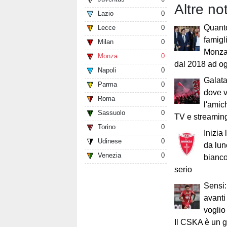
Altre no
Lazio
0
Quant
Lecce
0
famigl
Milan
0
Monza:
Monza
0
dal 2018 ad o
Napoli
0
Galat
Parma
0
dove 
Roma
0
l'amic
Sassuolo
0
TV e streamin
Torino
0
Inizia
Udinese
0
da lune
Venezia
0
bianco
serio
Sensi:
avanti
voglio
Il CSKA è un g