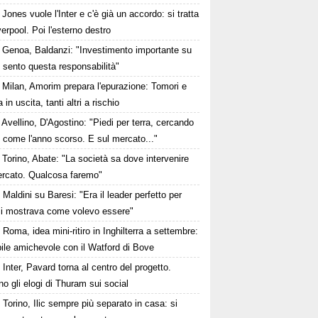
Jones vuole l'Inter e c'è già un accordo: si tratta
verpool. Poi l'esterno destro
Genoa, Baldanzi: "Investimento importante su
 sento questa responsabilità"
Milan, Amorim prepara l'epurazione: Tomori e
 in uscita, tanti altri a rischio
Avellino, D'Agostino: "Piedi per terra, cercando
e come l'anno scorso. E sul mercato..."
Torino, Abate: "La società sa dove intervenire
ercato. Qualcosa faremo"
Maldini su Baresi: "Era il leader perfetto per
i mostrava come volevo essere"
Roma, idea mini-ritiro in Inghilterra a settembre:
ile amichevole con il Watford di Bove
Inter, Pavard torna al centro del progetto.
no gli elogi di Thuram sui social
Torino, Ilic sempre più separato in casa: si