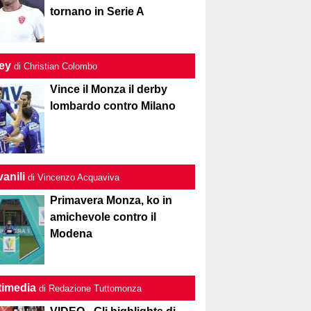
tornano in Serie A
ley
di Christian Colombo
Vince il Monza il derby
lombardo contro Milano
anili
di Vincenzo Acquaviva
Primavera Monza, ko in
amichevole contro il
Modena
timedia
di Redazione Tuttomonza