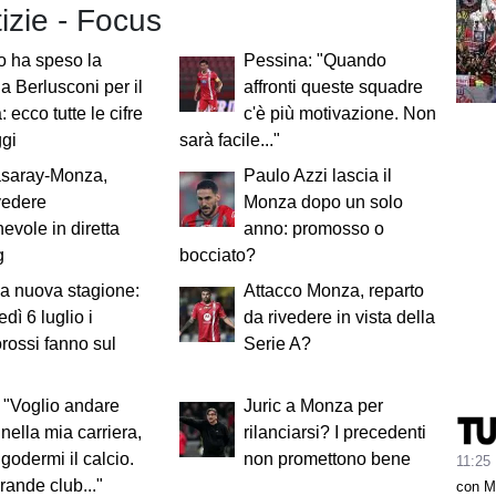
tizie - Focus
o ha speso la
Pessina: "Quando
ia Berlusconi per il
affronti queste squadre
 ecco tutte le cifre
c'è più motivazione. Non
ggi
sarà facile..."
asaray-Monza,
Paulo Azzi lascia il
vedere
Monza dopo un solo
hevole in diretta
anno: promosso o
g
bocciato?
 la nuova stagione:
Attacco Monza, reparto
dì 6 luglio i
da rivedere in vista della
rossi fanno sul
Serie A?
 "Voglio andare
Juric a Monza per
 nella mia carriera,
rilanciarsi? I precedenti
 godermi il calcio.
non promettono bene
11:25
rande club..."
con M