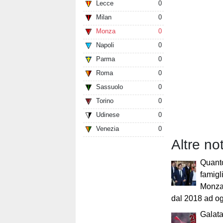
Lecce
0
Milan
0
Monza
0
Napoli
0
Parma
0
Roma
0
Sassuolo
0
Torino
0
Udinese
0
Venezia
0
Altre no
Quant
famigl
Monza:
dal 2018 ad o
Galat