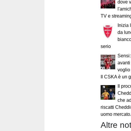
dove 
l'amic
TV e streamin
Inizia
da lune
bianco
serio
Sensi:
avanti
voglio
Il CSKA è un g
Il proc
Chedd
che ad
riscatti Chedd
uomo mercato.
Altre not