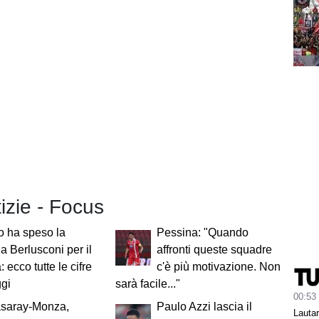
tizie - Focus
o ha speso la
Pessina: "Quando
ia Berlusconi per il
affronti queste squadre
 ecco tutte le cifre
c'è più motivazione. Non
ggi
sarà facile..."
00:53
asaray-Monza,
Paulo Azzi lascia il
Lauta