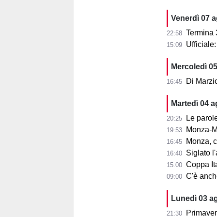
Venerdì 07 
Termina 3-3 l
22:58
Ufficial
15:09
Mercoledì 0
Di Marzi
16:45
Martedì 04 
Le parole d
20:25
Monza-Mi
19:53
Monza, cosa
16:45
Siglato l'ac
16:40
Coppa Ita
15:00
C'è anche 
09:00
Lunedì 03 a
Primaver
21:30