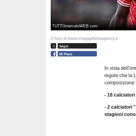
TUTTOmercatoWEB.com
© foto di www.imagephotoagency.it
Segui
Mi Piace
In vista dell'
regole che la L
composizione d
- 18 calciator
- 2 calciator
stagioni conse