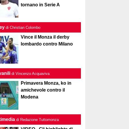
tornano in Serie A
ley
di Christian Colombo
Vince il Monza il derby
lombardo contro Milano
anili
di Vincenzo Acquaviva
Primavera Monza, ko in
amichevole contro il
Modena
timedia
di Redazione Tuttomonza