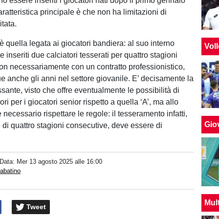
 essere inseriti i giocatori nati dopo il primo gennaio
ratteristica principale è che non ha limitazioni di
itata.
 quella legata ai giocatori bandiera: al suo interno
Vol
inseriti due calciatori tesserati per quattro stagioni
on necessariamente con un contratto professionistico,
 anche gli anni nel settore giovanile. E’ decisamente la
essante, visto che offre eventualmente le possibilità di
ori per i giocatori senior rispetto a quella ‘A’, ma allo
necessario rispettare le regole: il tesseramento infatti,
Giov
 di quattro stagioni consecutive, deve essere di
 Data:
Mer 13 agosto 2025 alle 16:00
abatino
Mul
Tweet