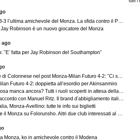
tutti i
ago
’ultima amichevole del Monza. La sfida contro il Padova si concentra nella ripresa.
e: Jay Robinson è un nuovo giocatore del Monza
5 ago
o: "E' fatta per Jay Robinson del Southampton"
ago
i Colonnese nel post Monza-Milan Futuro 4-2: "Ci sentiamo importanti"
lan Futuro 4-2: doppietta all'esordio per Akinsanmiro
 manca ancora? Tutti i ruoli scoperti in attesa della fine del mercato
cordo con Manuel Ritz. Il brand d'abbigliamento italiano vestirà il Monza
lia, Monza-Avellino: tutte le info sui biglietti
il Monza su Folorunsho. Altri due club interessati al giocatore
go
a Monza, ko in amichevole contro il Modena