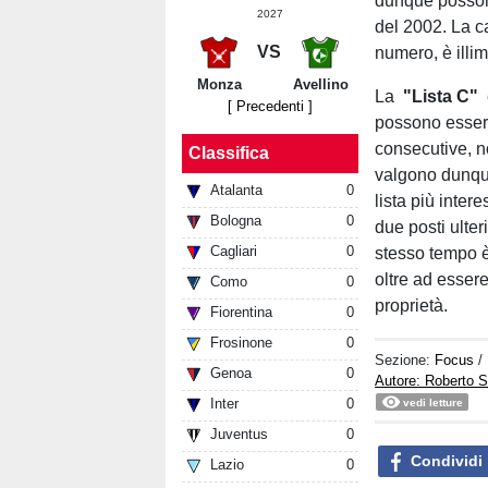
dunque possono
2027
del 2002. La ca
VS
numero, è illim
Monza
Avellino
La
"Lista C"
è
[ Precedenti ]
possono essere 
consecutive, n
Classifica
valgono dunque
Atalanta
0
lista più inter
Bologna
0
due posti ulteri
Cagliari
0
stesso tempo è 
oltre ad essere
Como
0
proprietà.
Fiorentina
0
Frosinone
0
Sezione:
Focus
/
Genoa
0
Autore: Roberto S
Inter
0
vedi letture
Juventus
0
Condividi
Lazio
0