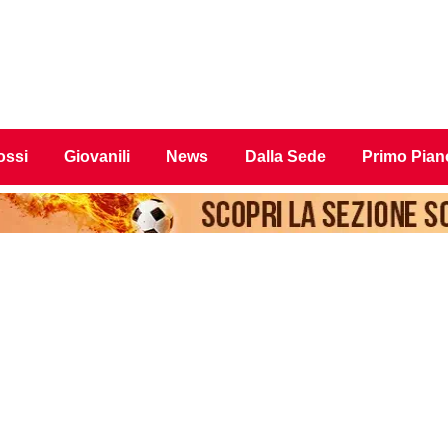
ossi
Giovanili
News
Dalla Sede
Primo Pian