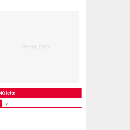
iù lette
Ieri