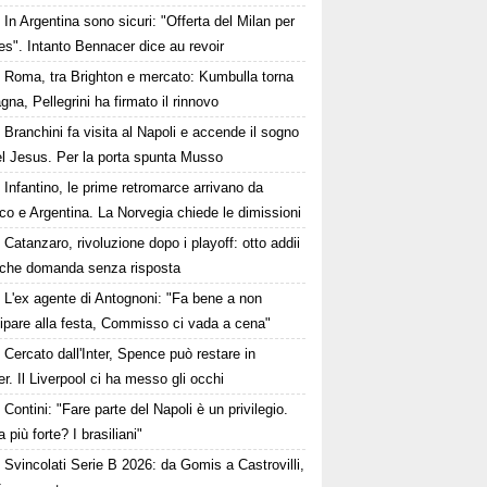
In Argentina sono sicuri: "Offerta del Milan per
s". Intanto Bennacer dice au revoir
Roma, tra Brighton e mercato: Kumbulla torna
gna, Pellegrini ha firmato il rinnovo
Branchini fa visita al Napoli e accende il sogno
el Jesus. Per la porta spunta Musso
Infantino, le prime retromarce arrivano da
o e Argentina. La Norvegia chiede le dimissioni
Catanzaro, rivoluzione dopo i playoff: otto addii
lche domanda senza risposta
L'ex agente di Antognoni: "Fa bene a non
ipare alla festa, Commisso ci vada a cena"
Cercato dall'Inter, Spence può restare in
r. Il Liverpool ci ha messo gli occhi
Contini: "Fare parte del Napoli è un privilegio.
a più forte? I brasiliani"
Svincolati Serie B 2026: da Gomis a Castrovilli,