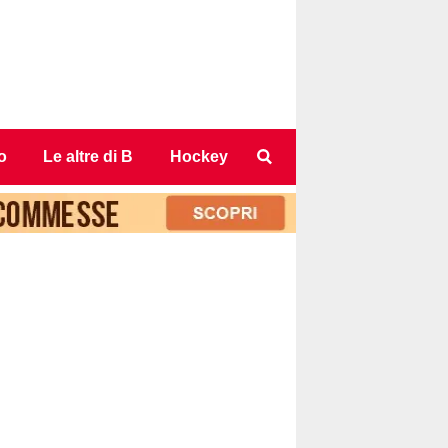
o
Le altre di B
Hockey