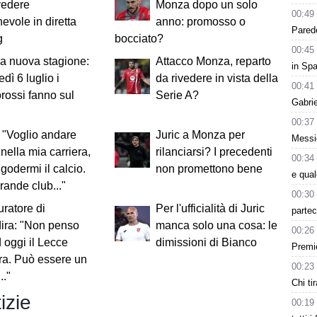
vedere
Monza dopo un solo
00:49
hevole in diretta
anno: promosso o
Parede
g
bocciato?
00:45
 la nuova stagione:
Attacco Monza, reparto
in Spa
dì 6 luglio i
da rivedere in vista della
00:41
rossi fanno sul
Serie A?
Gabri
00:37
 "Voglio andare
Juric a Monza per
Messic
 nella mia carriera,
rilanciarsi? I precedenti
00:34
 godermi il calcio.
non promettono bene
e qua
rande club..."
00:30
uratore di
Per l'ufficialità di Juric
partec
ira: "Non penso
manca solo una cosa: le
00:26
 oggi il Lecce
dimissioni di Bianco
Premie
ira. Può essere un
00:23
.."
Chi tir
izie
00:19