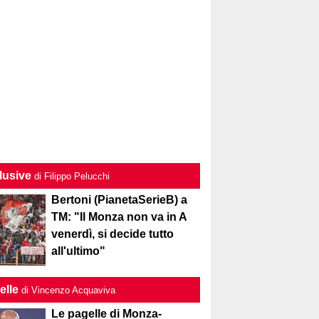
lusive
di Filippo Pelucchi
Bertoni (PianetaSerieB) a
TM: "Il Monza non va in A
venerdì, si decide tutto
all'ultimo"
elle
di Vincenzo Acquaviva
Le pagelle di Monza-