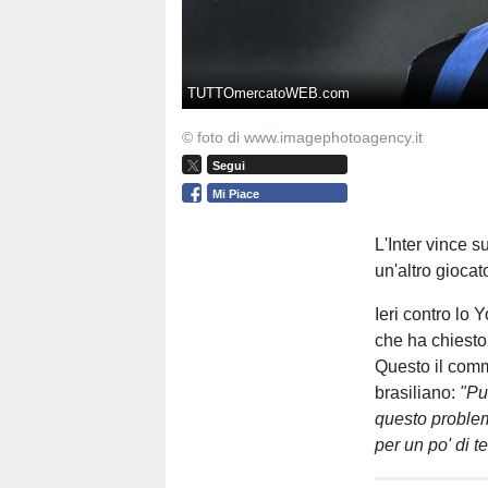
TUTTOmercatoWEB.com
© foto di www.imagephotoagency.it
Segui
Mi Piace
L'Inter vince
un'altro giocat
Ieri contro lo
che ha chiesto 
Questo il comm
brasiliano:
"
Pu
questo problema
per un po' di t