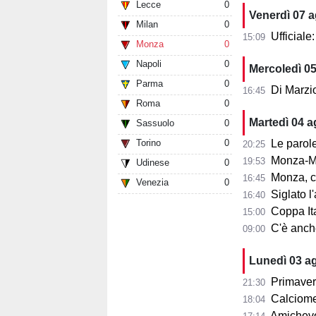
Lecce
0
Venerdì 07 
Milan
0
Ufficial
15:09
Monza
0
Napoli
0
Mercoledì 0
Parma
0
Di Marzi
16:45
Roma
0
Martedì 04 
Sassuolo
0
Torino
0
Le parole d
20:25
Monza-Mi
19:53
Udinese
0
Monza, cosa
16:45
Venezia
0
Siglato l'ac
16:40
Coppa Ita
15:00
C'è anche 
09:00
Lunedì 03 a
Primaver
21:30
Calciomer
18:04
Amichevo