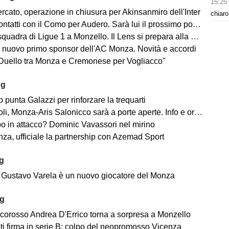
15:25
rcato, operazione in chiusura per Akinsanmiro dell'Inter
chiaro
tatti con il Como per Audero. Sarà lui il prossimo portiere biancorosso?
adra di Ligue 1 a Monzello. Il Lens si prepara alla Como Cup in Brianza
 nuovo primo sponsor dell'AC Monza. Novità e accordi
"Duello tra Monza e Cremonese per Vogliacco"
ug
o punta Galazzi per rinforzare la trequarti
i, Monza-Aris Salonicco sarà a porte aperte. Info e orari
po in attacco? Dominic Vavassori nel mirino
a, ufficiale la partnership con Azemad Sport
ug
e: Gustavo Varela è un nuovo giocatore del Monza
ug
ncorosso Andrea D'Errico torna a sorpresa a Monzello
ti firma in serie B: colpo del neopromosso Vicenza