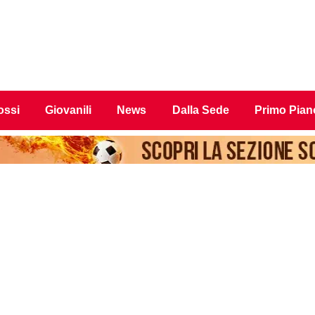
ossi
Giovanili
News
Dalla Sede
Primo Pian