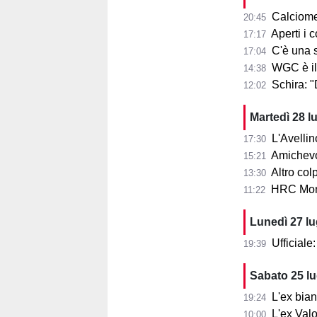
Calciome
20:45
Aperti i con
17:17
C'è una squ
17:04
WGC è il
14:38
Schira: 
12:02
Martedì 28 l
L'Avellin
17:30
Amichevol
15:21
Altro col
13:30
HRC Monz
11:22
Lunedì 27 l
Ufficial
19:39
Sabato 25 l
L'ex bia
19:24
L'ex Valo
10:00