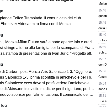
Melbo
15:48
go
questo
 piange Felice Tremolada. Il comunicato del club
15:45
e: Ebenezer Akinsanmiro firma con il Monza
dalla 
ug
15:40
Bologn
i, Monza-Milan Futuro sarà a porte aperte: info e orari
15:39
i stringe attorno alla famiglia per la scomparsa di Franco Baresi
Schip:
 stampa di presentazione di Ivan Juric: "Progetto affascinante"
15:37
ug
con D'
15:36
i Carboni post Monza-Aris Salonicco 1-3: "Oggi loro più bravi di noi"
Casto
 Salonicco 1-3: prima sconfitta in amichevole per i brianzoli
is Salonicco: ecco dove si potrà vedere l'amichevole
15:34
no di Akinsanmiro, visite mediche per il nigeriano, poi la firma
sono u
ovo sponsor per l'alimentazione. Il comunicato del club biancorosso
15:31
Può ar
 lug