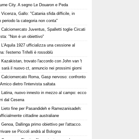
urne City. A segno Le Douaron e Peda
Vicenza, Gallo: "Catania sfida difficile, in
 periodo la categoria non conta"
Calciomercato Juventus, Spalletti toglie Circati
lista: "Non è un obiettivo"
L'Aquila 1927 ufficializza una cessione al
a: l'esterno Trifelli è rossoblù
Kazakistan, trovato l'accordo con John van 't
 sarà il nuovo ct, annuncio nei prossimi giorni
Calciomercato Roma, Gasp nervoso: confronto
Amico dietro l'intervista saltata
Latina, nuovo innesto in mezzo al campo: ecco
rri dal Cesena
Lieto fine per Pasandideh e Ramezanisadeh:
fficialmente cittadine australiane
Genoa, Dallinga primo obiettivo per l'attacco.
rivare se Piccoli andrà al Bologna