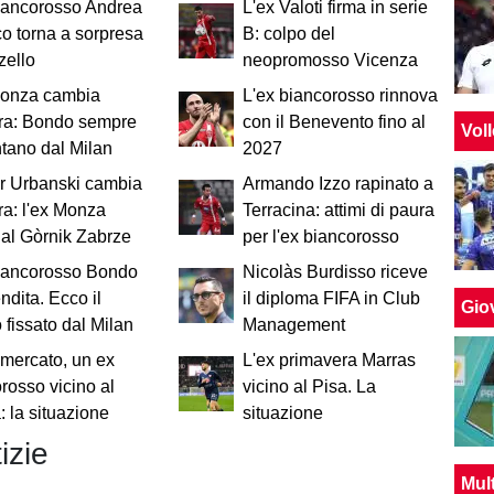
iancorosso Andrea
L'ex Valoti firma in serie
co torna a sorpresa
B: colpo del
zello
neopromosso Vicenza
Monza cambia
L'ex biancorosso rinnova
ra: Bondo sempre
con il Benevento fino al
Vol
ntano dal Milan
2027
r Urbanski cambia
Armando Izzo rapinato a
a: l'ex Monza
Terracina: attimi di paura
al Gòrnik Zabrze
per l'ex biancorosso
biancorosso Bondo
Nicolàs Burdisso riceve
endita. Ecco il
il diploma FIFA in Club
Giov
 fissato dal Milan
Management
mercato, un ex
L'ex primavera Marras
rosso vicino al
vicino al Pisa. La
 la situazione
situazione
izie
Mul