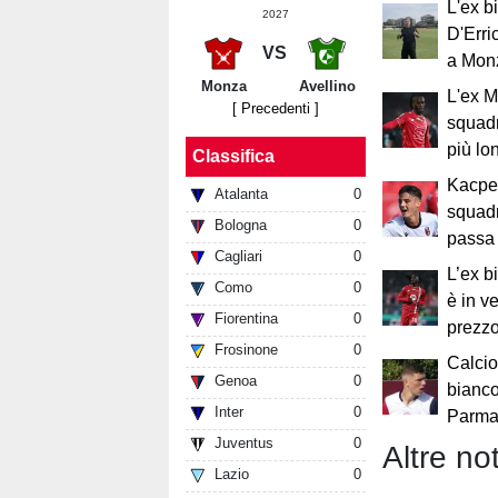
L'ex b
2027
D'Erri
VS
a Mon
Monza
Avellino
L'ex 
[ Precedenti ]
squad
più lo
Classifica
Kacpe
Atalanta
0
squadr
Bologna
0
passa 
Cagliari
0
L’ex 
Como
0
è in v
Fiorentina
0
prezzo
Frosinone
0
Calcio
Genoa
0
bianco
Inter
0
Parma:
Juventus
0
Altre not
Lazio
0