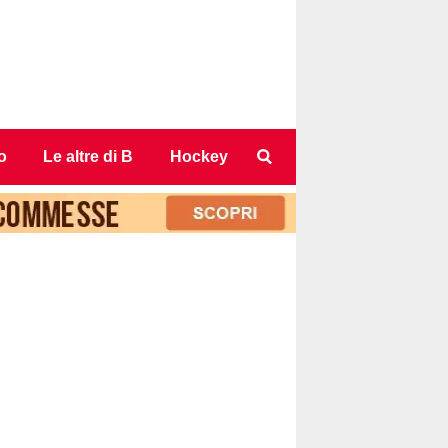
o
Le altre di B
Hockey