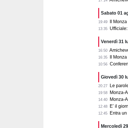
17:14
Sabato 01 a
Il Monza
19:49
Ufficial
13:35
Venerdì 31 l
Amichevol
16:50
Il Monza s
16:35
Conferenza
10:56
Giovedì 30 l
Le parole d
20:27
Monza-Aris
19:58
Monza-Ar
14:40
E' il gior
12:48
Entra un nu
12:45
Mercoledì 29