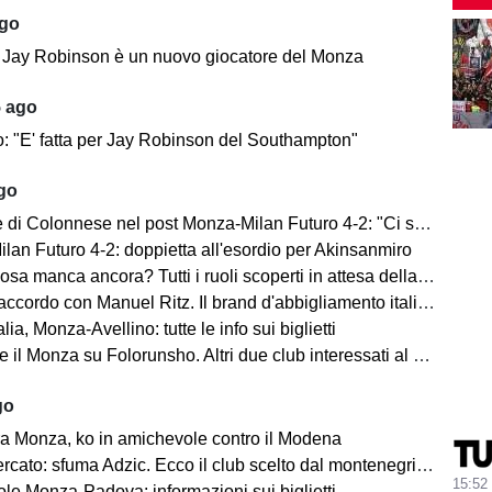
ago
e: Jay Robinson è un nuovo giocatore del Monza
5 ago
o: "E' fatta per Jay Robinson del Southampton"
ago
i Colonnese nel post Monza-Milan Futuro 4-2: "Ci sentiamo importanti"
lan Futuro 4-2: doppietta all'esordio per Akinsanmiro
 manca ancora? Tutti i ruoli scoperti in attesa della fine del mercato
cordo con Manuel Ritz. Il brand d'abbigliamento italiano vestirà il Monza
lia, Monza-Avellino: tutte le info sui biglietti
il Monza su Folorunsho. Altri due club interessati al giocatore
go
a Monza, ko in amichevole contro il Modena
cato: sfuma Adzic. Ecco il club scelto dal montenegrino.
15:52
le Monza-Padova: informazioni sui biglietti