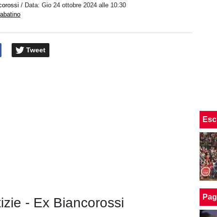
corossi
/ Data:
Gio 24 ottobre 2024 alle 10:30
abatino
Tweet
Esc
Pag
tizie - Ex Biancorossi