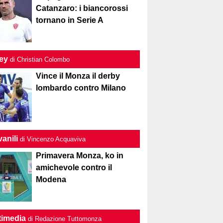
Catanzaro: i biancorossi
tornano in Serie A
ley
di Christian Colombo
Vince il Monza il derby
lombardo contro Milano
anili
di Vincenzo Acquaviva
Primavera Monza, ko in
amichevole contro il
Modena
timedia
di Redazione Tuttomonza