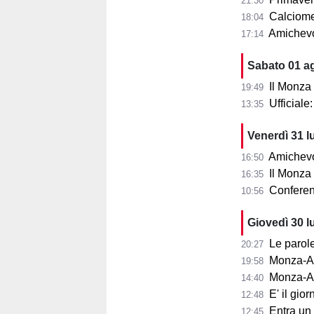
21:30
Calciomer
18:04
Amichevo
17:14
Sabato 01 a
Il Monza
19:49
Ufficial
13:35
Venerdì 31 l
Amichevol
16:50
Il Monza s
16:35
Conferenza
10:56
Giovedì 30 l
Le parole d
20:27
Monza-Aris
19:58
Monza-Ar
14:40
E' il gior
12:48
Entra un nu
12:45