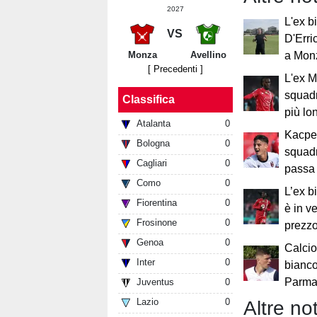
2027
L'ex b
VS
D'Erri
Monza
Avellino
a Mon
[ Precedenti ]
L'ex 
squad
Classifica
più lo
Atalanta
0
Kacpe
Bologna
0
squadr
Cagliari
0
passa 
Como
0
L’ex 
Fiorentina
0
è in v
Frosinone
0
prezzo
Genoa
0
Calcio
Inter
0
bianco
Parma:
Juventus
0
Lazio
0
Altre not