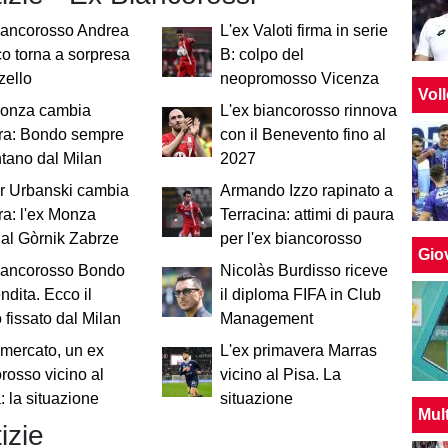
iancorosso Andrea
L'ex Valoti firma in serie
co torna a sorpresa
B: colpo del
zello
neopromosso Vicenza
Vol
Monza cambia
L'ex biancorosso rinnova
ra: Bondo sempre
con il Benevento fino al
ntano dal Milan
2027
r Urbanski cambia
Armando Izzo rapinato a
a: l'ex Monza
Terracina: attimi di paura
al Gòrnik Zabrze
per l'ex biancorosso
Giov
biancorosso Bondo
Nicolàs Burdisso riceve
endita. Ecco il
il diploma FIFA in Club
 fissato dal Milan
Management
mercato, un ex
L'ex primavera Marras
rosso vicino al
vicino al Pisa. La
 la situazione
situazione
Mul
izie