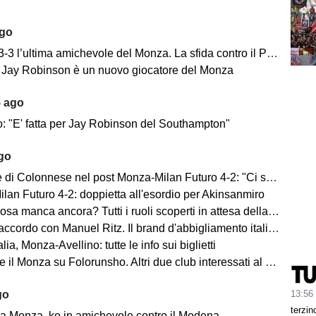
ago
’ultima amichevole del Monza. La sfida contro il Padova si concentra nella ripresa.
e: Jay Robinson è un nuovo giocatore del Monza
5 ago
o: "E' fatta per Jay Robinson del Southampton"
ago
i Colonnese nel post Monza-Milan Futuro 4-2: "Ci sentiamo importanti"
lan Futuro 4-2: doppietta all'esordio per Akinsanmiro
 manca ancora? Tutti i ruoli scoperti in attesa della fine del mercato
cordo con Manuel Ritz. Il brand d'abbigliamento italiano vestirà il Monza
lia, Monza-Avellino: tutte le info sui biglietti
il Monza su Folorunsho. Altri due club interessati al giocatore
13:56
go
terzin
a Monza, ko in amichevole contro il Modena