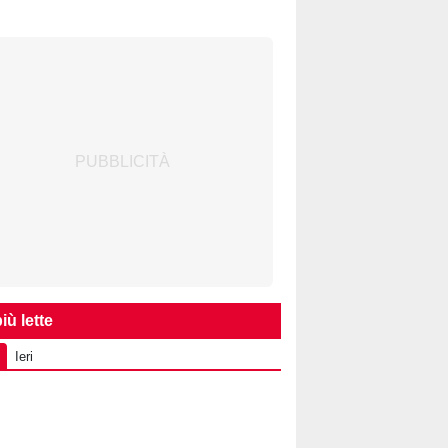
iù lette
Ieri