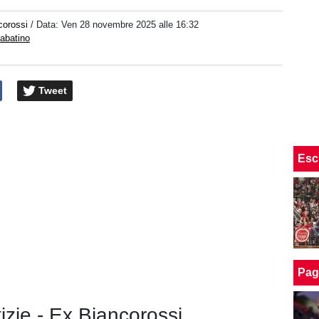
corossi
/ Data:
Ven 28 novembre 2025 alle 16:32
abatino
Tweet
Esc
Pag
tizie - Ex Biancorossi