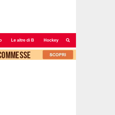
o
Le altre di B
Hockey