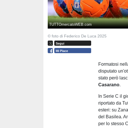
TUTTOmercatoWEB.com
© foto di Federico De Luca 2025
Segui
Mi Piace
Formatosi nell
disputato un'o
stato però lasc
Casarano
.
In Serie C il 
riportato da Tu
esteri: su Zanab
del Basilea. A
per lo stesso 