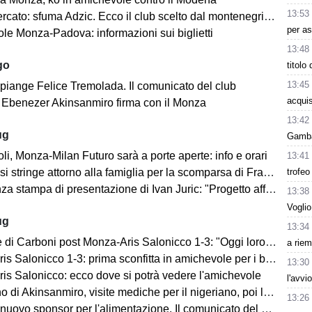
13:53
cato: sfuma Adzic. Ecco il club scelto dal montenegrino.
per as
le Monza-Padova: informazioni sui biglietti
13:48
go
titolo
13:45
 piange Felice Tremolada. Il comunicato del club
acquis
e: Ebenezer Akinsanmiro firma con il Monza
13:42
ug
Gambar
i, Monza-Milan Futuro sarà a porte aperte: info e orari
13:41
trofeo
i stringe attorno alla famiglia per la scomparsa di Franco Baresi
 stampa di presentazione di Ivan Juric: "Progetto affascinante"
13:38
Voglio
ug
13:34
i Carboni post Monza-Aris Salonicco 1-3: "Oggi loro più bravi di noi"
a riem
 Salonicco 1-3: prima sconfitta in amichevole per i brianzoli
13:30
is Salonicco: ecco dove si potrà vedere l'amichevole
l'avvi
no di Akinsanmiro, visite mediche per il nigeriano, poi la firma
13:26
ovo sponsor per l'alimentazione. Il comunicato del club biancorosso