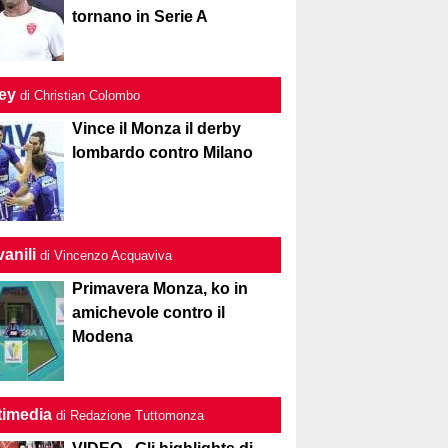
tornano in Serie A
ley
di Christian Colombo
Vince il Monza il derby
lombardo contro Milano
anili
di Vincenzo Acquaviva
Primavera Monza, ko in
amichevole contro il
Modena
timedia
di Redazione Tuttomonza