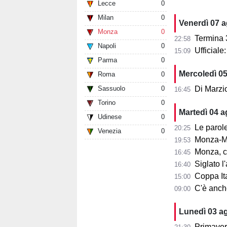
Lecce
0
Milan
0
Venerdì 07 
Monza
0
Termina 3-3 l
22:58
Napoli
0
Ufficial
15:09
Parma
0
Mercoledì 0
Roma
0
Sassuolo
0
Di Marzi
16:45
Torino
0
Martedì 04 
Udinese
0
Le parole d
20:25
Venezia
0
Monza-Mi
19:53
Monza, cosa
16:45
Siglato l'ac
16:40
Coppa Ita
15:00
C'è anche 
09:00
Lunedì 03 a
Primaver