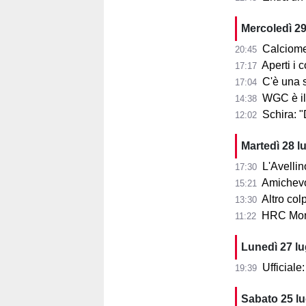
Mercoledì 29
Calciome
20:45
Aperti i con
17:17
C'è una squ
17:04
WGC è il
14:38
Schira: 
12:02
Martedì 28 l
L'Avellin
17:30
Amichevol
15:21
Altro col
13:30
HRC Monz
11:22
Lunedì 27 l
Ufficial
19:39
Sabato 25 l