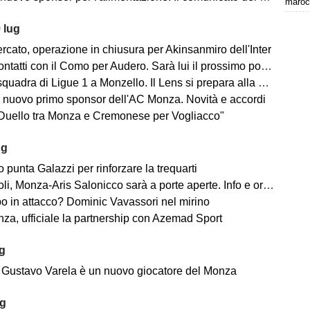
maroc
 lug
rcato, operazione in chiusura per Akinsanmiro dell'Inter
tatti con il Como per Audero. Sarà lui il prossimo portiere biancorosso?
adra di Ligue 1 a Monzello. Il Lens si prepara alla Como Cup in Brianza
 nuovo primo sponsor dell'AC Monza. Novità e accordi
"Duello tra Monza e Cremonese per Vogliacco"
ug
o punta Galazzi per rinforzare la trequarti
i, Monza-Aris Salonicco sarà a porte aperte. Info e orari
po in attacco? Dominic Vavassori nel mirino
a, ufficiale la partnership con Azemad Sport
ug
e: Gustavo Varela è un nuovo giocatore del Monza
ug