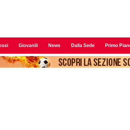
ossi
Giovanili
News
Dalla Sede
Primo Pian