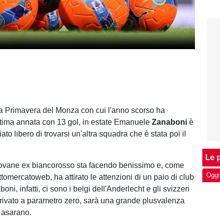
a Primavera del Monza con cui l'anno scorso ha
ttima annata con 13 gol, in estate Emanuele
Zanaboni
è
iato libero di trovarsi un'altra squadra che è stata poi il
Le p
giovane ex biancorosso sta facendo benissimo e, come
Oggi
ttomercatoweb, ha attirato le attenzioni di un paio di club
oni, infatti, ci sono i belgi dell'Anderlecht e gli svizzeri
rrivato a parametro zero, sarà una grande plusvalenza
Casarano.