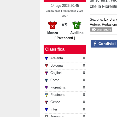
gli scherzi, v
14 ago 2026 20:45
che la Fiorent
Coppa Italia Frecciarossa 2026-
2027
Sezione:
Ex Bian
Autore: Redazion
VS
vedi letture
Monza
Avellino
[ Precedenti ]
Condividi
Classifica
Atalanta
0
Bologna
0
Cagliari
0
Como
0
Fiorentina
0
Frosinone
0
Genoa
0
Inter
0
Juventus
0