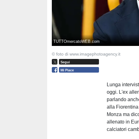
TUTTOmercatoWEB.com
© foto di www.imagephotoagency.it
Segui
Mi Piace
Lunga intervis
oggi. L'ex alle
parlando anche 
alla Fiorentin
Monza ma dico s
allenato in Eu
calciatori camb