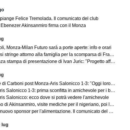
go
 piange Felice Tremolada. Il comunicato del club
e: Ebenezer Akinsanmiro firma con il Monza
ug
i, Monza-Milan Futuro sarà a porte aperte: info e orari
i stringe attorno alla famiglia per la scomparsa di Franco Baresi
 stampa di presentazione di Ivan Juric: "Progetto affascinante"
ug
i Carboni post Monza-Aris Salonicco 1-3: "Oggi loro più bravi di noi"
 Salonicco 1-3: prima sconfitta in amichevole per i brianzoli
is Salonicco: ecco dove si potrà vedere l'amichevole
no di Akinsanmiro, visite mediche per il nigeriano, poi la firma
ovo sponsor per l'alimentazione. Il comunicato del club biancorosso
 lug