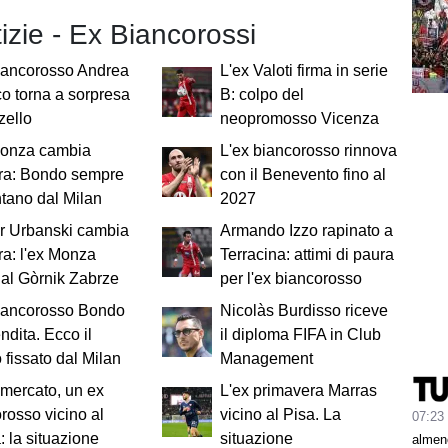
tizie - Ex Biancorossi
iancorosso Andrea
L'ex Valoti firma in serie
co torna a sorpresa
B: colpo del
zello
neopromosso Vicenza
Monza cambia
L'ex biancorosso rinnova
ra: Bondo sempre
con il Benevento fino al
ntano dal Milan
2027
r Urbanski cambia
Armando Izzo rapinato a
a: l'ex Monza
Terracina: attimi di paura
al Gòrnik Zabrze
per l'ex biancorosso
biancorosso Bondo
Nicolàs Burdisso riceve
endita. Ecco il
il diploma FIFA in Club
 fissato dal Milan
Management
mercato, un ex
L'ex primavera Marras
rosso vicino al
vicino al Pisa. La
07:23
 la situazione
situazione
almeno