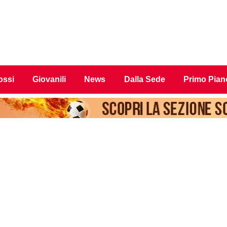
ossi
Giovanili
News
Dalla Sede
Primo Pian