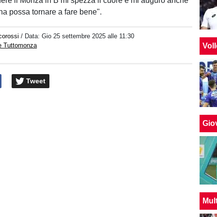
edere il Monza in B mi spezza il cuore e mi auguro anche
ina possa tornare a fare bene".
corossi
/ Data:
Gio 25 settembre 2025 alle 11:30
e Tuttomonza
Vol
Tweet
Giov
Mul