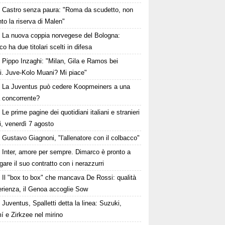
Castro senza paura: "Roma da scudetto, non
to la riserva di Malen"
La nuova coppia norvegese del Bologna:
o ha due titolari scelti in difesa
Pippo Inzaghi: "Milan, Gila e Ramos bei
zi. Juve-Kolo Muani? Mi piace"
La Juventus può cedere Koopmeiners a una
a concorrente?
Le prime pagine dei quotidiani italiani e stranieri
i, venerdì 7 agosto
Gustavo Giagnoni, "l'allenatore con il colbacco"
Inter, amore per sempre. Dimarco è pronto a
gare il suo contratto con i nerazzurri
Il "box to box" che mancava De Rossi: qualità
erienza, il Genoa accoglie Sow
Juventus, Spalletti detta la linea: Suzuki,
í e Zirkzee nel mirino