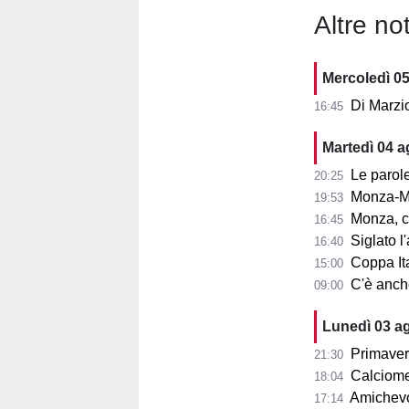
Altre not
Mercoledì 0
Di Marzi
16:45
Martedì 04 
Le parole d
20:25
Monza-Mi
19:53
Monza, cosa
16:45
Siglato l'ac
16:40
Coppa Ita
15:00
C'è anche 
09:00
Lunedì 03 a
Primaver
21:30
Calciomer
18:04
Amichevo
17:14