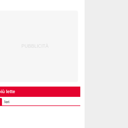
iù lette
Ieri