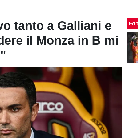
o tanto a Galliani e
Edit
dere il Monza in B mi
e"