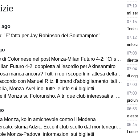
07:19
izie
mi sen
07:15
5 ago
Tedesc
o: "E' fatta per Jay Robinson del Southampton"
07:12
rinfor
ago
07:08
i Colonnese nel post Monza-Milan Futuro 4-2: "Ci sentiamo importanti"
dirett
lan Futuro 4-2: doppietta all'esordio per Akinsanmiro
07:04
 manca ancora? Tutti i ruoli scoperti in attesa della fine del mercato
di ogg
cordo con Manuel Ritz. Il brand d'abbigliamento italiano vestirà il Monza
07:00
lia, Monza-Avellino: tutte le info sui biglietti
07:00
il Monza su Folorunsho. Altri due club interessati al giocatore
prolun
06:53
go
e esp
a Monza, ko in amichevole contro il Modena
06:45
cato: sfuma Adzic. Ecco il club scelto dal montenegrino.
Lucum
le Monza-Padova: informazioni sui biglietti