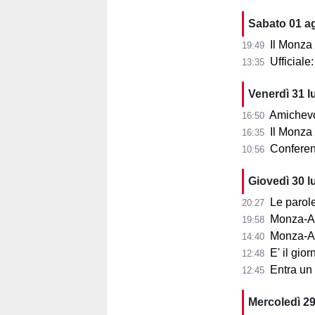
Sabato 01 a
Il Monza
19:49
Ufficial
13:35
Venerdì 31 l
Amichevol
16:50
Il Monza s
16:35
Conferenza
10:56
Giovedì 30 l
Le parole d
20:27
Monza-Aris
19:58
Monza-Ar
14:40
E' il gior
12:48
Entra un nu
12:45
Mercoledì 29