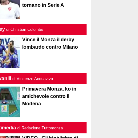
tornano in Serie A
ley
di Christian Colombo
Vince il Monza il derby
lombardo contro Milano
anili
di Vincenzo Acquaviva
Primavera Monza, ko in
amichevole contro il
Modena
timedia
di Redazione Tuttomonza