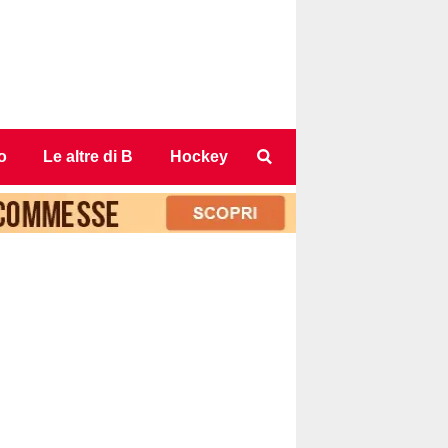
o
Le altre di B
Hockey