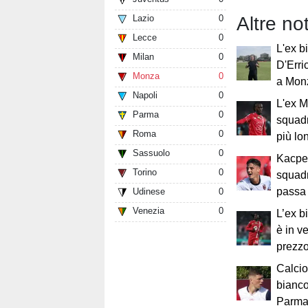
Lazio
0
Altre no
Lecce
0
L'ex b
Milan
0
D'Erri
Monza
0
a Mon
Napoli
0
L'ex 
Parma
0
squad
Roma
0
più lo
Sassuolo
0
Kacpe
Torino
0
squadr
passa 
Udinese
0
Venezia
0
L’ex 
è in v
prezzo
Calcio
bianco
Parma: