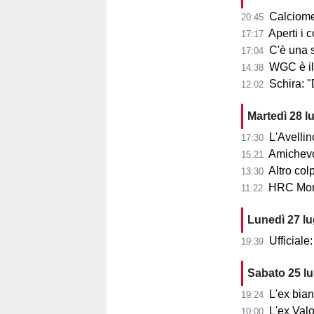
Calciome
20:45
Aperti i con
17:17
C'è una squ
17:04
WGC è il
14:38
Schira: 
12:02
Martedì 28 l
L'Avellin
17:30
Amichevol
15:21
Altro col
13:30
HRC Monz
11:22
Lunedì 27 l
Ufficial
19:39
Sabato 25 l
L'ex bia
19:24
L'ex Valo
10:00