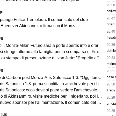
20:50
dell'e
go
20:42
 piange Felice Tremolada. Il comunicato del club
offerti
e: Ebenezer Akinsanmiro firma con il Monza
20:40
fissat
ug
20:36
i, Monza-Milan Futuro sarà a porte aperte: info e orari
duttil
i stringe attorno alla famiglia per la scomparsa di Franco Baresi
 stampa di presentazione di Ivan Juric: "Progetto affascinante"
20:33
mirino
ug
20:31
caso d
i Carboni post Monza-Aris Salonicco 1-3: "Oggi loro più bravi di noi"
 Salonicco 1-3: prima sconfitta in amichevole per i brianzoli
20:30
is Salonicco: ecco dove si potrà vedere l'amichevole
Trepy 
no di Akinsanmiro, visite mediche per il nigeriano, poi la firma
20:29
ovo sponsor per l'alimentazione. Il comunicato del club biancorosso
uffici
20:26
 lug