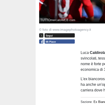
TUTTOmercatoWEB.com
© foto di www.imagephotoagency.it
Segui
Mi Piace
Luca
Caldirol
svincolati, tes
nome è forte pe
economica di 3
L'ex biancoros
ha anche un'op
carriera dove h
Sezione:
Ex Bian