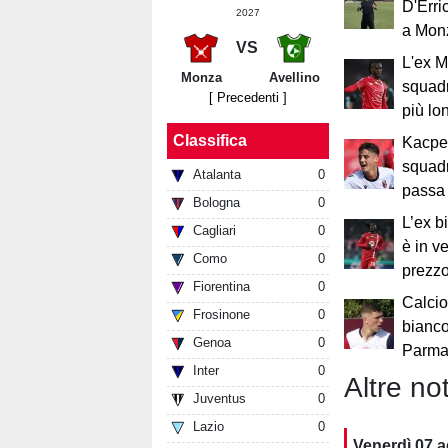
D'Erri
2027
a Mon
VS
L'ex 
Monza
Avellino
squad
[ Precedenti ]
più lo
Classifica
Kacpe
squadr
Atalanta
0
passa 
Bologna
0
L’ex 
Cagliari
0
è in v
Como
0
prezzo
Fiorentina
0
Calcio
Frosinone
0
bianco
Genoa
0
Parma:
Inter
0
Altre not
Juventus
0
Lazio
0
Venerdì 07 