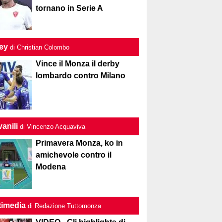
tornano in Serie A
ley
di Christian Colombo
Vince il Monza il derby
lombardo contro Milano
anili
di Vincenzo Acquaviva
Primavera Monza, ko in
amichevole contro il
Modena
timedia
di Redazione Tuttomonza