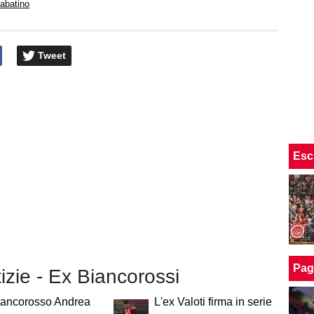
abatino
Tweet
Esc
Pag
tizie - Ex Biancorossi
iancorosso Andrea
L'ex Valoti firma in serie