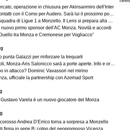
centro
rcato, operazione in chiusura per Akinsanmiro dell'Inter
tatti con il Como per Audero. Sarà lui il prossimo portiere biancorosso?
adra di Ligue 1 a Monzello. Il Lens si prepara alla Como Cup in Brianza
 nuovo primo sponsor dell'AC Monza. Novità e accordi
"Duello tra Monza e Cremonese per Vogliacco"
ug
o punta Galazzi per rinforzare la trequarti
i, Monza-Aris Salonicco sarà a porte aperte. Info e orari
po in attacco? Dominic Vavassori nel mirino
a, ufficiale la partnership con Azemad Sport
ug
e: Gustavo Varela è un nuovo giocatore del Monza
ug
ncorosso Andrea D'Errico torna a sorpresa a Monzello
ti firma in serie B: colpo del neopromosso Vicenza