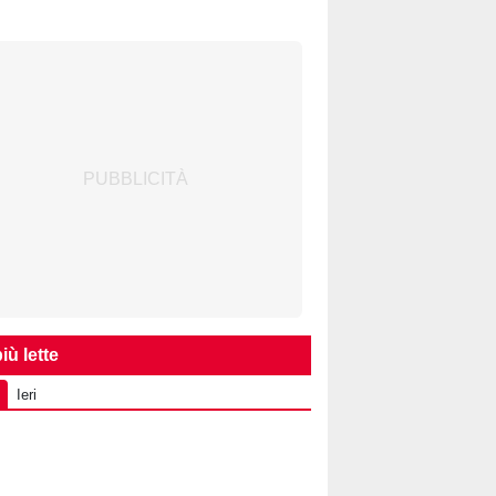
iù lette
Ieri