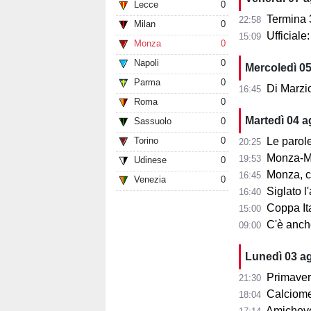
Lecce
0
Termina 3-3 l
22:58
Milan
0
Ufficial
15:09
Monza
0
Napoli
0
Mercoledì 0
Parma
0
Di Marzi
16:45
Roma
0
Martedì 04 
Sassuolo
0
Torino
0
Le parole d
20:25
Monza-Mi
19:53
Udinese
0
Monza, cosa
16:45
Venezia
0
Siglato l'ac
16:40
Coppa Ita
15:00
C'è anche 
09:00
Lunedì 03 a
Primaver
21:30
Calciomer
18:04
Amichevo