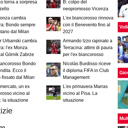
co torna a sorpresa
B: colpo del
zello
neopromosso Vicenza
Monza cambia
L'ex biancorosso rinnova
ra: Bondo sempre
con il Benevento fino al
Vol
ntano dal Milan
2027
r Urbanski cambia
Armando Izzo rapinato a
a: l'ex Monza
Terracina: attimi di paura
al Gòrnik Zabrze
per l'ex biancorosso
biancorosso Bondo
Nicolàs Burdisso riceve
endita. Ecco il
il diploma FIFA in Club
Giov
 fissato dal Milan
Management
mercato, un ex
L'ex primavera Marras
rosso vicino al
vicino al Pisa. La
 la situazione
situazione
izie
Mul
ago