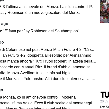
’ultima amichevole del Monza. La sfida contro il Padova si concentra nella ripresa.
e: Jay Robinson è un nuovo giocatore del Monza
5 ago
o: "E' fatta per Jay Robinson del Southampton"
ago
i Colonnese nel post Monza-Milan Futuro 4-2: "Ci sentiamo importanti"
lan Futuro 4-2: doppietta all'esordio per Akinsanmiro
 manca ancora? Tutti i ruoli scoperti in attesa della fine del mercato
cordo con Manuel Ritz. Il brand d'abbigliamento italiano vestirà il Monza
lia, Monza-Avellino: tutte le info sui biglietti
il Monza su Folorunsho. Altri due club interessati al giocatore
go
a Monza, ko in amichevole contro il Modena
20:55
cato: sfuma Adzic. Ecco il club scelto dal montenegrino.
l'ex S
le Monza-Padova: informazioni sui biglietti