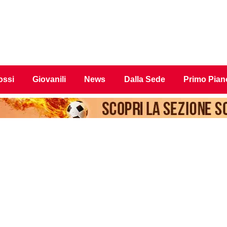
ossi
Giovanili
News
Dalla Sede
Primo Pian