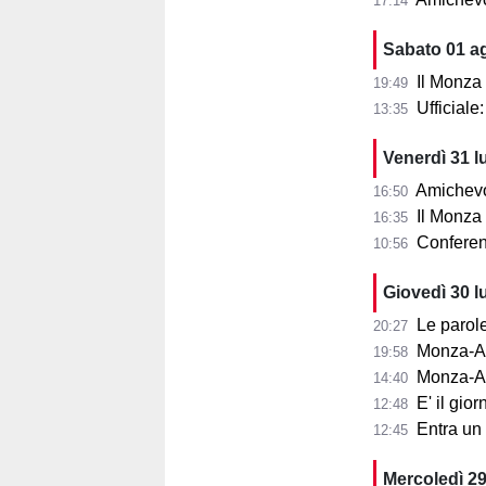
17:14
Sabato 01 a
Il Monza
19:49
Ufficial
13:35
Venerdì 31 l
Amichevol
16:50
Il Monza s
16:35
Conferenza
10:56
Giovedì 30 l
Le parole d
20:27
Monza-Aris
19:58
Monza-Ar
14:40
E' il gior
12:48
Entra un nu
12:45
Mercoledì 29