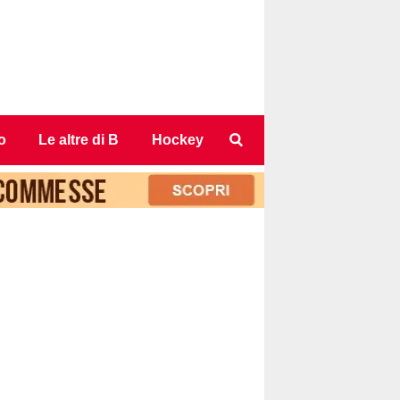
o
Le altre di B
Hockey