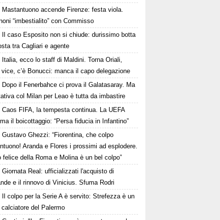
Mastantuono accende Firenze: festa viola.
noni “imbestialito” con Commisso
Il caso Esposito non si chiude: durissimo botta
osta tra Cagliari e agente
Italia, ecco lo staff di Maldini. Torna Oriali,
i vice, c’è Bonucci: manca il capo delegazione
Dopo il Fenerbahce ci prova il Galatasaray. Ma
ttativa col Milan per Leao è tutta da imbastire
Caos FIFA, la tempesta continua. La UEFA
ma il boicottaggio: “Persa fiducia in Infantino”
Gustavo Ghezzi: “Fiorentina, che colpo
ntuono! Aranda e Flores i prossimi ad esplodere.
 felice della Roma e Molina è un bel colpo”
Giornata Real: ufficializzati l'acquisto di
de e il rinnovo di Vinicius. Sfuma Rodri
Il colpo per la Serie A è servito: Strefezza è un
 calciatore del Palermo