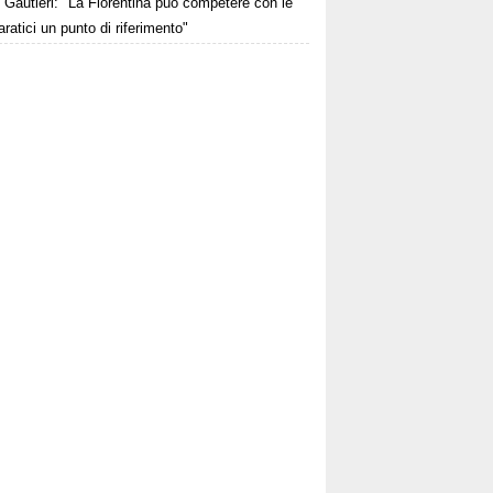
Gautieri: "La Fiorentina può competere con le
aratici un punto di riferimento"