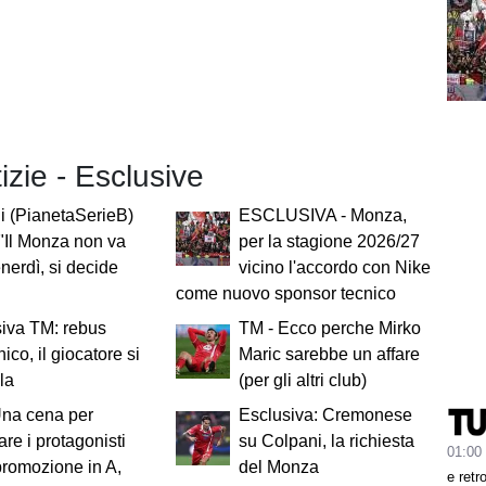
tizie - Esclusive
i (PianetaSerieB)
ESCLUSIVA - Monza,
"Il Monza non va
per la stagione 2026/27
enerdì, si decide
vicino l'accordo con Nike
come nuovo sponsor tecnico
iva TM: rebus
TM - Ecco perche Mirko
co, il giocatore si
Maric sarebbe un affare
la
(per gli altri club)
Una cena per
Esclusiva: Cremonese
are i protagonisti
su Colpani, la richiesta
01:00
promozione in A,
del Monza
e retr