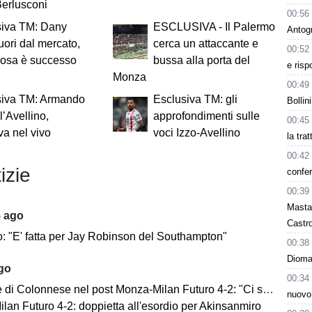
Berlusconi
00:56
siva TM: Dany
ESCLUSIVA - Il Palermo
Antog
uori dal mercato,
cerca un attaccante e
00:52
cosa è successo
bussa alla porta del
e risp
Monza
00:49
siva TM: Armando
Esclusiva TM: gli
Bollin
l’Avellino,
approfondimenti sulle
00:45
iva nel vivo
voci Izzo-Avellino
la tra
00:42
izie
confer
00:39
Masta
5 ago
Castro
o: "E' fatta per Jay Robinson del Southampton"
00:38
Dioman
ago
00:34
i Colonnese nel post Monza-Milan Futuro 4-2: "Ci sentiamo importanti"
nuovo
lan Futuro 4-2: doppietta all'esordio per Akinsanmiro