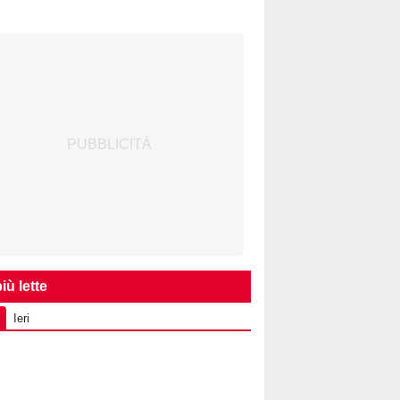
iù lette
Ieri