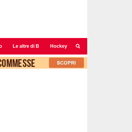
o
Le altre di B
Hockey