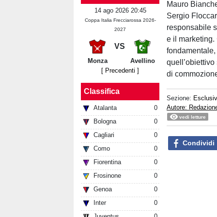
Mauro Bianches
14 ago 2026 20:45
Sergio Floccari
Coppa Italia Frecciarossa 2026-
responsabile s
2027
e il marketing.
VS
fondamentale, c
Monza
Avellino
quell’obiettivo
[ Precedenti ]
di commozione 
Classifica
Sezione:
Esclusi
Autore: Redazion
Atalanta
0
vedi letture
Bologna
0
Cagliari
0
Condividi
Como
0
Fiorentina
0
Frosinone
0
Genoa
0
Inter
0
Juventus
0