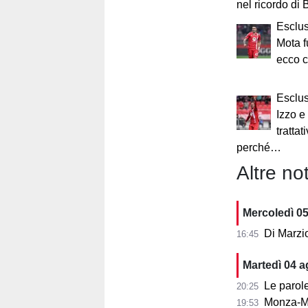
nel ricordo di 
Esclu
Mota f
ecco 
Esclu
Izzo e 
trattat
perché…
Altre not
Mercoledì 0
Di Marzi
16:45
Martedì 04 
Le parole d
20:25
Monza-Mi
19:53