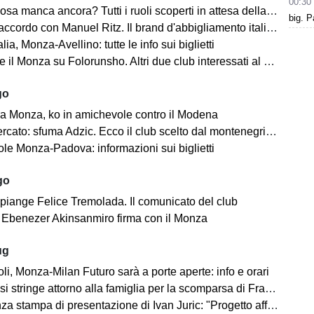
00:30
 manca ancora? Tutti i ruoli scoperti in attesa della fine del mercato
big. P
cordo con Manuel Ritz. Il brand d'abbigliamento italiano vestirà il Monza
lia, Monza-Avellino: tutte le info sui biglietti
il Monza su Folorunsho. Altri due club interessati al giocatore
go
a Monza, ko in amichevole contro il Modena
cato: sfuma Adzic. Ecco il club scelto dal montenegrino.
le Monza-Padova: informazioni sui biglietti
go
 piange Felice Tremolada. Il comunicato del club
e: Ebenezer Akinsanmiro firma con il Monza
ug
i, Monza-Milan Futuro sarà a porte aperte: info e orari
i stringe attorno alla famiglia per la scomparsa di Franco Baresi
 stampa di presentazione di Ivan Juric: "Progetto affascinante"