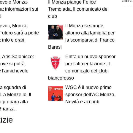
allena
evole Monza-
Il Monza piange Felice
: informazioni sui
Tremolada. Il comunicato del
i
club
evoli, Monza-
Il Monza si stringe
Futuro sarà a porte
attorno alla famiglia per
 info e orari
la scomparsa di Franco
Baresi
Aris Salonicco:
Entra un nuovo sponsor
ove si potrà
per l'alimentazione. Il
 l'amichevole
comunicato del club
biancorosso
a squadra di
WGC è il nuovo primo
1 a Monzello. Il
sponsor dell'AC Monza.
i prepara alla
Novità e accordi
Brianza
izie