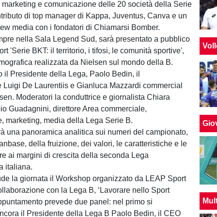
i marketing e comunicazione delle 20 società della Serie
ntributo di top manager di Kappa, Juventus, Canva e un
new media con i fondatori di Chiamarsi Bomber.
mpre nella Sala Legend Sud, sarà presentato a pubblico
Vol
t 'Serie BKT: il territorio, i tifosi, le comunità sportive',
mografica realizzata da Nielsen sul mondo della B.
 il Presidente della Lega, Paolo Bedin, il
 Luigi De Laurentiis e Gianluca Mazzardi commercial
lsen. Moderatori la conduttrice e giornalista Chiara
bio Guadagnini, direttore Area commerciale,
 marketing, media della Lega Serie B.
Giov
rirà una panoramica analitica sui numeri del campionato,
fanbase, della fruizione, dei valori, le caratteristiche e le
tre ai margini di crescita della seconda Lega
a italiana.
ude la giornata il Workshop organizzato da LEAP Sport
llaborazione con la Lega B, ‘Lavorare nello Sport
Mul
ppuntamento prevede due panel: nel primo si
ncora il Presidente della Lega B Paolo Bedin, il CEO