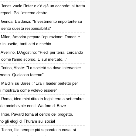
Jones vuole l'Inter e c'è già un accordo: si tratta
verpool. Poi l'esterno destro
Genoa, Baldanzi: "Investimento importante su
 sento questa responsabilità"
Milan, Amorim prepara l'epurazione: Tomori e
 in uscita, tanti altri a rischio
Avellino, D'Agostino: "Piedi per terra, cercando
e come l'anno scorso. E sul mercato..."
Torino, Abate: "La società sa dove intervenire
ercato. Qualcosa faremo"
Maldini su Baresi: "Era il leader perfetto per
i mostrava come volevo essere"
Roma, idea mini-ritiro in Inghilterra a settembre:
ile amichevole con il Watford di Bove
Inter, Pavard torna al centro del progetto.
no gli elogi di Thuram sui social
Torino, Ilic sempre più separato in casa: si