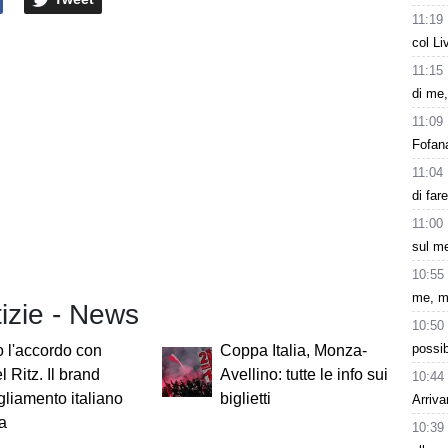
11:19
col Li
11:15
di me,
11:09
Fofana
11:04
di far
11:00
sul m
10:55
me, m
tizie - News
10:50
possib
o l'accordo con
Coppa Italia, Monza-
 Ritz. Il brand
Avellino: tutte le info sui
10:44
gliamento italiano
biglietti
Arriva
za
10:39