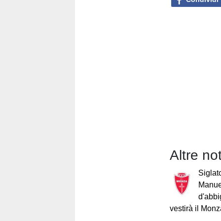
Altre no
Siglat
Manuel
d'abbi
vestirà il Mon