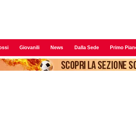
ossi
Giovanili
News
Dalla Sede
Primo Pian