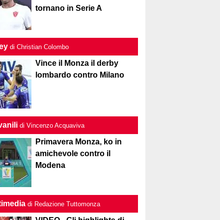
tornano in Serie A
ley
di Christian Colombo
Vince il Monza il derby
lombardo contro Milano
anili
di Vincenzo Acquaviva
Primavera Monza, ko in
amichevole contro il
Modena
timedia
di Redazione Tuttomonza