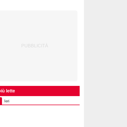
iù lette
Ieri