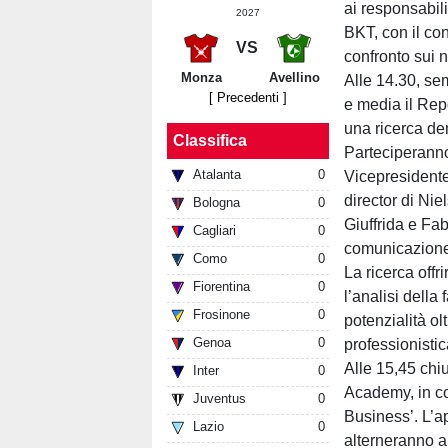
ai responsabil
2027
BKT, con il co
VS
confronto sui 
Monza
Avellino
Alle 14.30, se
[ Precedenti ]
e media il Repor
una ricerca de
Classifica
Parteciperanno
Atalanta
0
Vicepresidente
director di Nie
Bologna
0
Giuffrida e Fa
Cagliari
0
comunicazione,
Como
0
La ricerca off
Fiorentina
0
l’analisi della 
Frosinone
0
potenzialità ol
Genoa
0
professionistic
Alle 15,45 chi
Inter
0
Academy, in co
Juventus
0
Business’. L’a
Lazio
0
alterneranno a