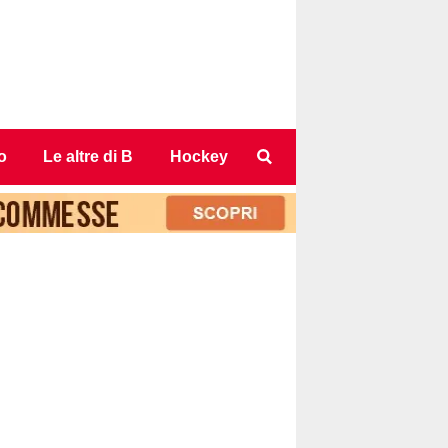
o
Le altre di B
Hockey