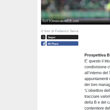
TUTTOmercatoWEB.com
© foto di Federico Serra
Segui
Mi Piace
Prospettiva B
E' questo il ti
condivisione 
all’interno del
appuntamenti d
dei loro manage
‘L’obiettivo de
tracciare valor
della B e del c
contenitore del