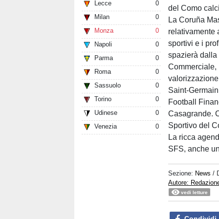
Lecce
0
del Como calci
Milan
0
La Coruña Mas
Monza
0
relativamente a
sportivi e i pr
Napoli
0
spazierà dalla
Parma
0
Commerciale, 
Roma
0
valorizzazione
Sassuolo
0
Saint-Germain 
Torino
0
Football Fina
Udinese
0
Casagrande. Chi
Sportivo del Co
Venezia
0
La ricca agend
SFS, anche una
Sezione:
News
/ 
Autore: Redazion
vedi letture
Condividi