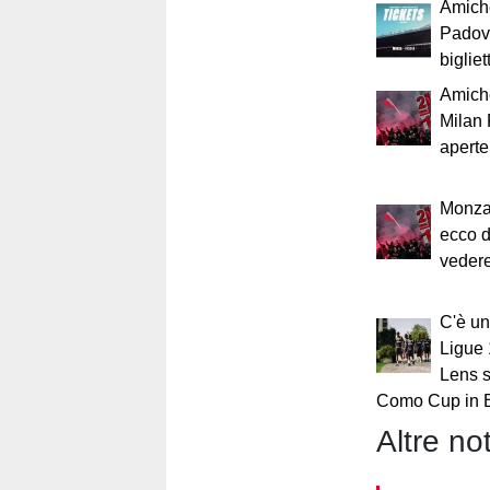
Amich
Padova
bigliett
Amich
Milan 
aperte:
Monza-
ecco d
vedere
C'è un
Ligue 
Lens s
Como Cup in 
Altre not