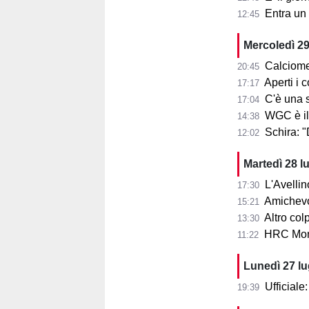
Entra un nu
12:45
Mercoledì 29
Calciome
20:45
Aperti i con
17:17
C'è una squ
17:04
WGC è il
14:38
Schira: 
12:02
Martedì 28 l
L'Avellin
17:30
Amichevol
15:21
Altro col
13:30
HRC Monz
11:22
Lunedì 27 l
Ufficial
19:39