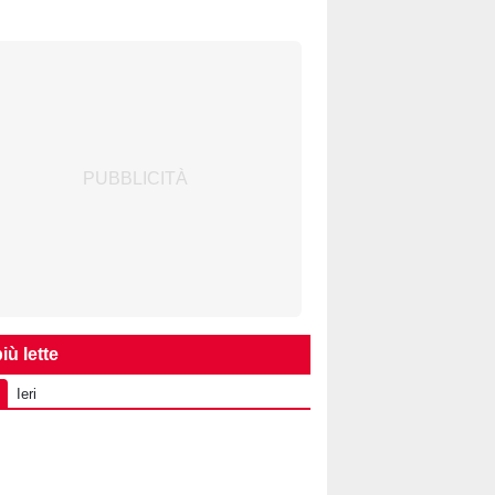
iù lette
Ieri