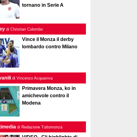
tornano in Serie A
ley
di Christian Colombo
Vince il Monza il derby
lombardo contro Milano
anili
di Vincenzo Acquaviva
Primavera Monza, ko in
amichevole contro il
Modena
timedia
di Redazione Tuttomonza