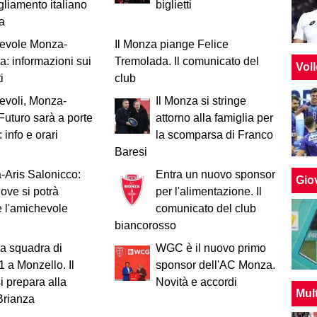
gliamento italiano
biglietti
za
evole Monza-
Il Monza piange Felice
: informazioni sui
Tremolada. Il comunicato del
Vol
i
club
evoli, Monza-
Il Monza si stringe
Futuro sarà a porte
attorno alla famiglia per
 info e orari
la scomparsa di Franco
Baresi
Aris Salonicco:
Entra un nuovo sponsor
Giov
ove si potrà
per l'alimentazione. Il
 l'amichevole
comunicato del club
biancorosso
a squadra di
WGC è il nuovo primo
1 a Monzello. Il
sponsor dell'AC Monza.
i prepara alla
Novità e accordi
Mul
Brianza