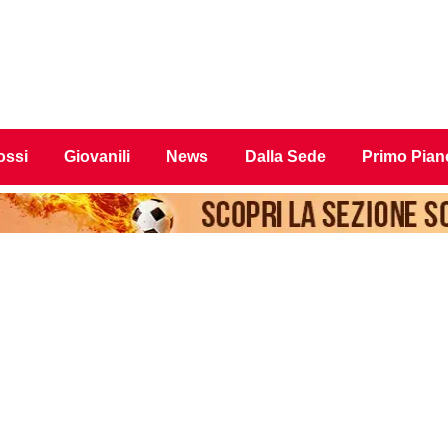
ossi
Giovanili
News
Dalla Sede
Primo Pian