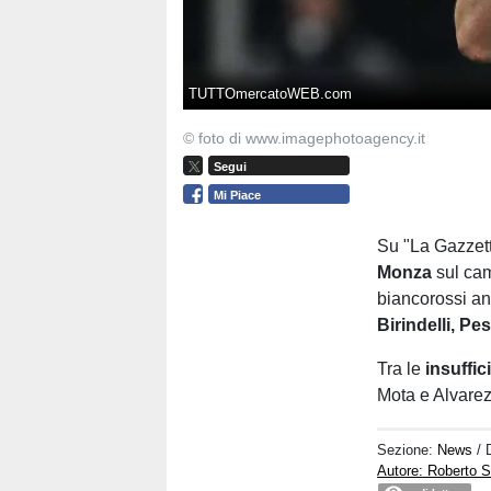
TUTTOmercatoWEB.com
© foto di www.imagephotoagency.it
Segui
Mi Piace
Su "La Gazzetta
Monza
sul cam
biancorossi and
Birindelli, Pe
Tra le
insuffic
Mota e Alvarez
Sezione:
News
/ 
Autore: Roberto S