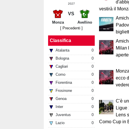
d'abbi
2027
vestirà il Mon
VS
Amich
Monza
Avellino
Padova
[ Precedenti ]
bigliett
Classifica
Amich
Milan 
Atalanta
0
aperte:
Bologna
0
Cagliari
0
Monza-
Como
0
ecco d
Fiorentina
0
vedere
Frosinone
0
Genoa
0
C'è un
Inter
0
Ligue 
Lens s
Juventus
0
Como Cup in 
Lazio
0