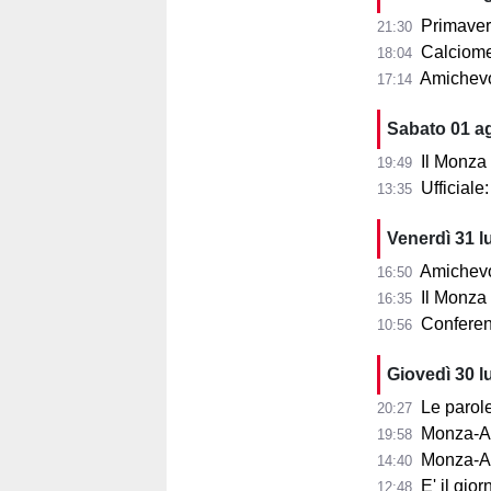
Primaver
21:30
Calciomer
18:04
Amichevo
17:14
Sabato 01 a
Il Monza
19:49
Ufficial
13:35
Venerdì 31 l
Amichevol
16:50
Il Monza s
16:35
Conferenza
10:56
Giovedì 30 l
Le parole d
20:27
Monza-Aris
19:58
Monza-Ar
14:40
E' il gior
12:48