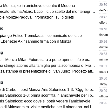
20:50
a Monza, ko in amichevole contro il Modena
dell'e
cato: sfuma Adzic. Ecco il club scelto dal montenegrino.
20:42
le Monza-Padova: informazioni sui biglietti
offerti
go
20:40
fissat
 piange Felice Tremolada. Il comunicato del club
e: Ebenezer Akinsanmiro firma con il Monza
20:36
duttil
ug
20:33
mirino
i, Monza-Milan Futuro sarà a porte aperte: info e orari
i stringe attorno alla famiglia per la scomparsa di Franco Baresi
20:31
 stampa di presentazione di Ivan Juric: "Progetto affascinante"
caso d
20:30
ug
Trepy 
i Carboni post Monza-Aris Salonicco 1-3: "Oggi loro più bravi di noi"
20:29
 Salonicco 1-3: prima sconfitta in amichevole per i brianzoli
uffici
is Salonicco: ecco dove si potrà vedere l'amichevole
20:26
no di Akinsanmiro, visite mediche per il nigeriano, poi la firma