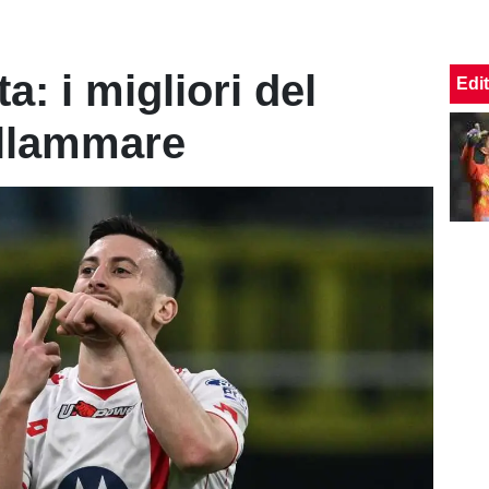
a: i migliori del
Edit
llammare