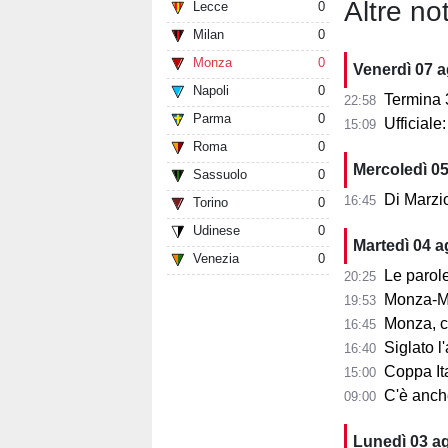
Altre not
Lecce
0
Milan
0
Monza
0
Venerdì 07 
Napoli
0
Termina 3-3 l
22:58
Parma
0
Ufficial
15:09
Roma
0
Mercoledì 0
Sassuolo
0
Di Marzi
16:45
Torino
0
Udinese
0
Martedì 04 
Venezia
0
Le parole d
20:25
Monza-Mi
19:53
Monza, cosa
16:45
Siglato l'ac
16:40
Coppa Ita
15:00
C'è anche 
09:00
Lunedì 03 a