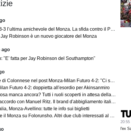
izie
ago
’ultima amichevole del Monza. La sfida contro il Padova si concentra nella ripresa.
e: Jay Robinson è un nuovo giocatore del Monza
5 ago
o: "E' fatta per Jay Robinson del Southampton"
ago
i Colonnese nel post Monza-Milan Futuro 4-2: "Ci sentiamo importanti"
lan Futuro 4-2: doppietta all'esordio per Akinsanmiro
 manca ancora? Tutti i ruoli scoperti in attesa della fine del mercato
cordo con Manuel Ritz. Il brand d'abbigliamento italiano vestirà il Monza
lia, Monza-Avellino: tutte le info sui biglietti
il Monza su Folorunsho. Altri due club interessati al giocatore
20:55
l'ex S
go