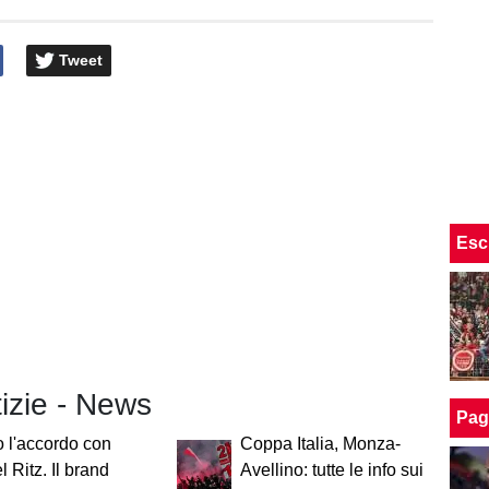
Tweet
Esc
tizie - News
Pag
o l'accordo con
Coppa Italia, Monza-
 Ritz. Il brand
Avellino: tutte le info sui