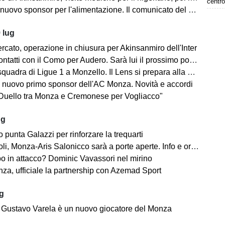
centro
ovo sponsor per l'alimentazione. Il comunicato del club biancorosso
 lug
rcato, operazione in chiusura per Akinsanmiro dell'Inter
tatti con il Como per Audero. Sarà lui il prossimo portiere biancorosso?
adra di Ligue 1 a Monzello. Il Lens si prepara alla Como Cup in Brianza
 nuovo primo sponsor dell'AC Monza. Novità e accordi
"Duello tra Monza e Cremonese per Vogliacco"
ug
o punta Galazzi per rinforzare la trequarti
i, Monza-Aris Salonicco sarà a porte aperte. Info e orari
po in attacco? Dominic Vavassori nel mirino
a, ufficiale la partnership con Azemad Sport
ug
e: Gustavo Varela è un nuovo giocatore del Monza