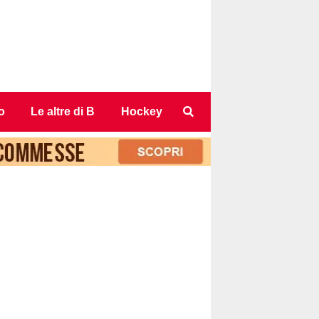
o
Le altre di B
Hockey