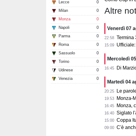
Lecce
0
Altre not
Milan
0
Monza
0
Napoli
0
Venerdì 07 
Parma
0
Termina 3-3 l
22:58
Roma
0
Ufficial
15:09
Sassuolo
0
Mercoledì 0
Torino
0
Di Marzi
16:45
Udinese
0
Venezia
0
Martedì 04 
Le parole d
20:25
Monza-Mi
19:53
Monza, cosa
16:45
Siglato l'ac
16:40
Coppa Ita
15:00
C'è anche 
09:00