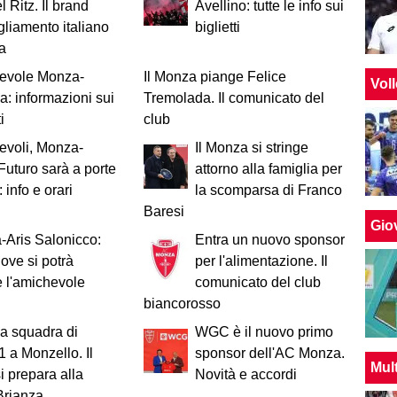
 Ritz. Il brand
Avellino: tutte le info sui
gliamento italiano
biglietti
za
evole Monza-
Il Monza piange Felice
Vol
: informazioni sui
Tremolada. Il comunicato del
i
club
evoli, Monza-
Il Monza si stringe
Futuro sarà a porte
attorno alla famiglia per
 info e orari
la scomparsa di Franco
Baresi
Giov
Aris Salonicco:
Entra un nuovo sponsor
ove si potrà
per l'alimentazione. Il
 l'amichevole
comunicato del club
biancorosso
a squadra di
WGC è il nuovo primo
1 a Monzello. Il
sponsor dell'AC Monza.
Mul
i prepara alla
Novità e accordi
Brianza