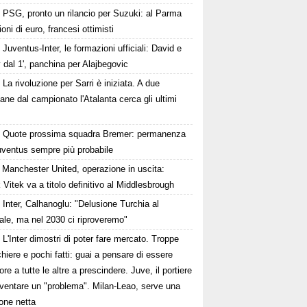
PSG, pronto un rilancio per Suzuki: al Parma
ioni di euro, francesi ottimisti
Juventus-Inter, le formazioni ufficiali: David e
dal 1', panchina per Alajbegovic
La rivoluzione per Sarri è iniziata. A due
ane dal campionato l'Atalanta cerca gli ultimi
Quote prossima squadra Bremer: permanenza
uventus sempre più probabile
Manchester United, operazione in uscita:
Vitek va a titolo definitivo al Middlesbrough
Inter, Calhanoglu: "Delusione Turchia al
ale, ma nel 2030 ci riproveremo"
L'Inter dimostri di poter fare mercato. Troppe
hiere e pochi fatti: guai a pensare di essere
ore a tutte le altre a prescindere. Juve, il portiere
iventare un "problema". Milan-Leao, serve una
one netta