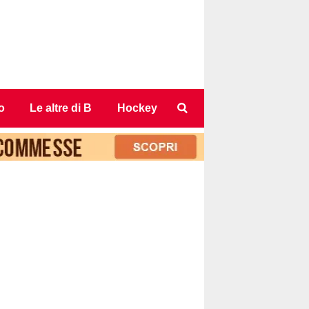
o
Le altre di B
Hockey