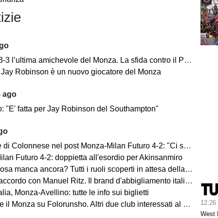
izie
ago
’ultima amichevole del Monza. La sfida contro il Padova si concentra nella ripresa.
e: Jay Robinson è un nuovo giocatore del Monza
5 ago
o: "E' fatta per Jay Robinson del Southampton"
ago
i Colonnese nel post Monza-Milan Futuro 4-2: "Ci sentiamo importanti"
lan Futuro 4-2: doppietta all'esordio per Akinsanmiro
 manca ancora? Tutti i ruoli scoperti in attesa della fine del mercato
cordo con Manuel Ritz. Il brand d'abbigliamento italiano vestirà il Monza
lia, Monza-Avellino: tutte le info sui biglietti
12:26
il Monza su Folorunsho. Altri due club interessati al giocatore
West 