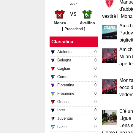
Manuel
2027
d'abbi
VS
vestirà il Mon
Monza
Avellino
Amich
[ Precedenti ]
Padova
bigliett
Classifica
Amich
Atalanta
0
Milan 
Bologna
0
aperte:
Cagliari
0
Como
0
Monza-
Fiorentina
0
ecco d
Frosinone
0
vedere
Genoa
0
Inter
0
C'è un
Ligue 
Juventus
0
Lens s
Lazio
0
Como Cup in 