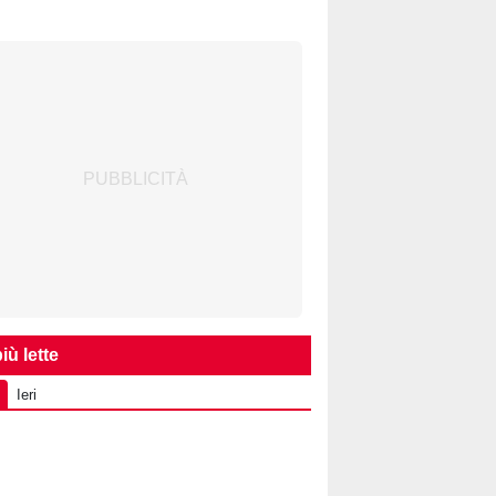
iù lette
Ieri