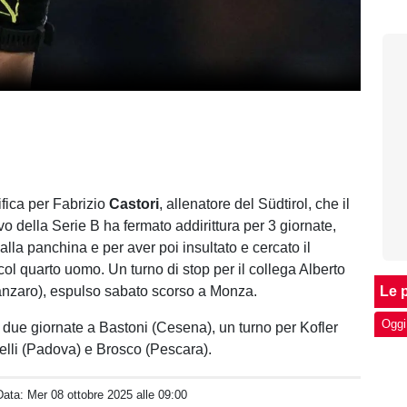
fica per Fabrizio
Castori
, allenatore del Südtirol, che il
o della Serie B ha fermato addirittura per 3 giornate,
alla panchina e per aver poi insultato e cercato il
 col quarto uomo. Un turno di stop per il collega Alberto
nzaro), espulso sabato scorso a Monza.
Le p
Oggi
i, due giornate a Bastoni (Cesena), un turno per Kofler
pelli (Padova) e Brosco (Pescara).
Data:
Mer 08 ottobre 2025 alle 09:00