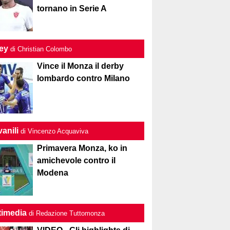
tornano in Serie A
ley
di Christian Colombo
Vince il Monza il derby
lombardo contro Milano
anili
di Vincenzo Acquaviva
Primavera Monza, ko in
amichevole contro il
Modena
timedia
di Redazione Tuttomonza