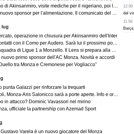
no di Akinsanmiro, visite mediche per il nigeriano, poi la firma
12:00
ovo sponsor per l'alimentazione. Il comunicato del club biancorosso
dal vi
11:56
 lug
Barça:
rcato, operazione in chiusura per Akinsanmiro dell'Inter
tatti con il Como per Audero. Sarà lui il prossimo portiere biancorosso?
adra di Ligue 1 a Monzello. Il Lens si prepara alla Como Cup in Brianza
 nuovo primo sponsor dell'AC Monza. Novità e accordi
"Duello tra Monza e Cremonese per Vogliacco"
ug
o punta Galazzi per rinforzare la trequarti
i, Monza-Aris Salonicco sarà a porte aperte. Info e orari
po in attacco? Dominic Vavassori nel mirino
a, ufficiale la partnership con Azemad Sport
ug
e: Gustavo Varela è un nuovo giocatore del Monza