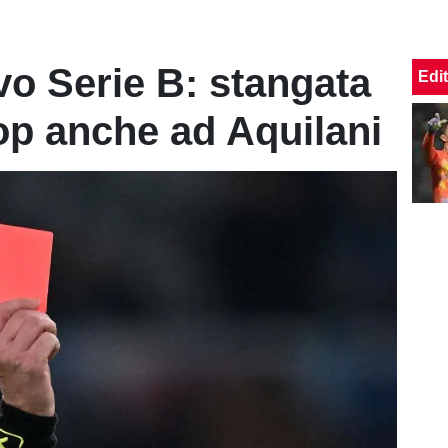
vo Serie B: stangata
Edit
top anche ad Aquilani