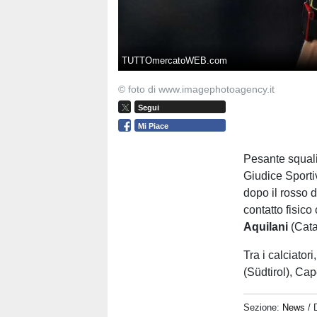
TUTTOmercatoWEB.com
© foto di www.imagephotoagency.it
Segui
Mi Piace
Pesante squali
Giudice Sportiv
dopo il rosso d
contatto fisico
Aquilani
(Cata
Tra i calciator
(Südtirol), Ca
Sezione:
News
/ 