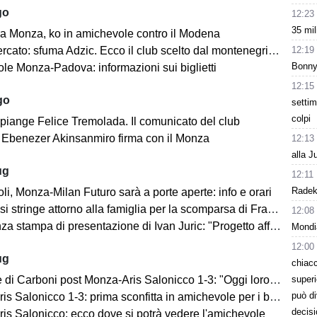
go
12:23
35 mil
a Monza, ko in amichevole contro il Modena
12:19
cato: sfuma Adzic. Ecco il club scelto dal montenegrino.
Bonny 
le Monza-Padova: informazioni sui biglietti
12:15
go
settim
colpi
 piange Felice Tremolada. Il comunicato del club
e: Ebenezer Akinsanmiro firma con il Monza
12:13
alla J
ug
12:11
Radek 
i, Monza-Milan Futuro sarà a porte aperte: info e orari
i stringe attorno alla famiglia per la scomparsa di Franco Baresi
12:08
 stampa di presentazione di Ivan Juric: "Progetto affascinante"
Mondi
12:00
ug
chiacc
superi
i Carboni post Monza-Aris Salonicco 1-3: "Oggi loro più bravi di noi"
può d
 Salonicco 1-3: prima sconfitta in amichevole per i brianzoli
decisi
is Salonicco: ecco dove si potrà vedere l'amichevole