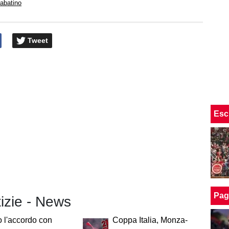
abatino
Tweet
Esc
Pag
tizie - News
o l'accordo con
Coppa Italia, Monza-