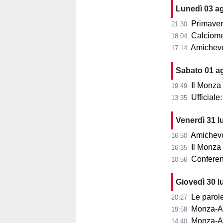
Lunedì 03 a
Primaver
21:30
Calciomer
18:04
Amichevo
17:14
Sabato 01 a
Il Monza
19:49
Ufficial
13:35
Venerdì 31 l
Amichevol
16:50
Il Monza s
16:35
Conferenza
10:56
Giovedì 30 l
Le parole d
20:27
Monza-Aris
19:58
Monza-Ar
14:40