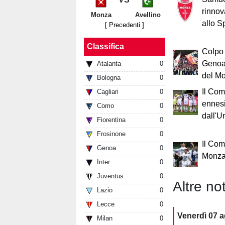
rinnov
Monza
Avellino
allo S
[ Precedenti ]
Classifica
Colpo 
Genoa:
Atalanta
0
del M
Bologna
0
Il Com
Cagliari
0
ennes
Como
0
dall'U
Fiorentina
0
Frosinone
0
Il Com
Genoa
0
Monza 
Inter
0
Juventus
0
Altre not
Lazio
0
Lecce
0
Venerdì 07 
Milan
0