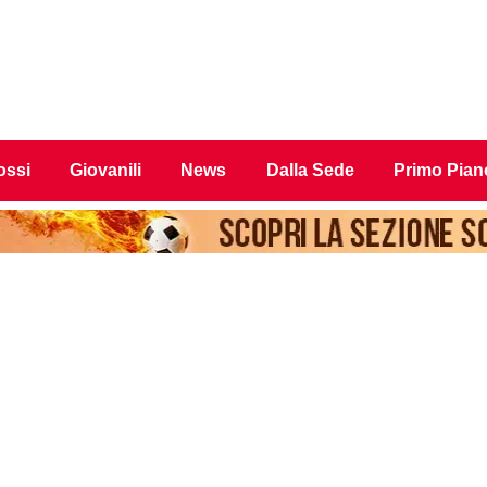
ossi
Giovanili
News
Dalla Sede
Primo Pian