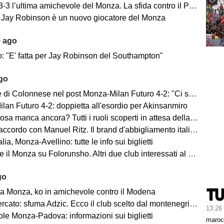
’ultima amichevole del Monza. La sfida contro il Padova si concentra nella ripresa.
e: Jay Robinson è un nuovo giocatore del Monza
5 ago
o: "E' fatta per Jay Robinson del Southampton"
ago
i Colonnese nel post Monza-Milan Futuro 4-2: "Ci sentiamo importanti"
lan Futuro 4-2: doppietta all'esordio per Akinsanmiro
 manca ancora? Tutti i ruoli scoperti in attesa della fine del mercato
cordo con Manuel Ritz. Il brand d'abbigliamento italiano vestirà il Monza
lia, Monza-Avellino: tutte le info sui biglietti
il Monza su Folorunsho. Altri due club interessati al giocatore
go
a Monza, ko in amichevole contro il Modena
cato: sfuma Adzic. Ecco il club scelto dal montenegrino.
13:26
le Monza-Padova: informazioni sui biglietti
maroc