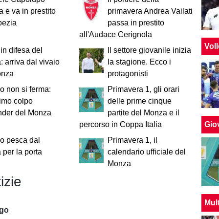
a e va in prestito
primavera Andrea Vailati
pezia
passa in prestito
all'Audace Cerignola
Vol
in difesa del
Il settore giovanile inizia
 arriva dal vivaio
la stagione. Ecco i
onza
protagonisti
o non si ferma:
Primavera 1, gli orari
imo colpo
delle prime cinque
nder del Monza
partite del Monza e il
Giov
percorso in Coppa Italia
o pesca dal
Primavera 1, il
per la porta
calendario ufficiale del
Monza
izie
Mul
ago