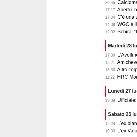
Calciome
20:45
Aperti i con
17:17
C'è una squ
17:04
WGC è il
14:38
Schira: 
12:02
Martedì 28 l
L'Avellin
17:30
Amichevol
15:21
Altro col
13:30
HRC Monz
11:22
Lunedì 27 l
Ufficial
19:39
Sabato 25 l
L'ex bia
19:24
L'ex Valo
10:00