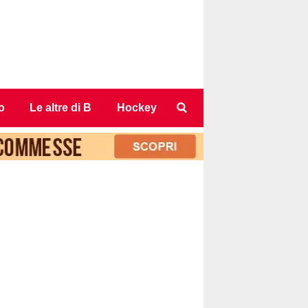
o
Le altre di B
Hockey