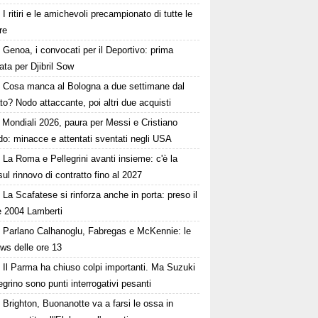
I ritiri e le amichevoli precampionato di tutte le
re
Genoa, i convocati per il Deportivo: prima
ta per Djibril Sow
Cosa manca al Bologna a due settimane dal
o? Nodo attaccante, poi altri due acquisti
Mondiali 2026, paura per Messi e Cristiano
o: minacce e attentati sventati negli USA
La Roma e Pellegrini avanti insieme: c'è la
sul rinnovo di contratto fino al 2027
La Scafatese si rinforza anche in porta: preso il
e 2004 Lamberti
Parlano Calhanoglu, Fabregas e McKennie: le
ws delle ore 13
Il Parma ha chiuso colpi importanti. Ma Suzuki
egrino sono punti interrogativi pesanti
Brighton, Buonanotte va a farsi le ossa in