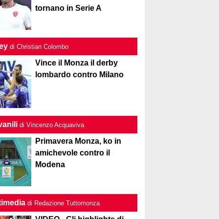
tornano in Serie A
ley
di Christian Colombo
Vince il Monza il derby
lombardo contro Milano
anili
di Vincenzo Acquaviva
Primavera Monza, ko in
amichevole contro il
Modena
timedia
di Redazione Tuttomonza