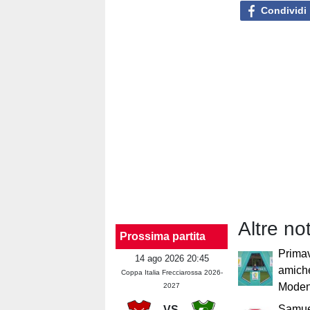
Condividi
Altre not
Prossima partita
Primav
14 ago 2026 20:45
amiche
Coppa Italia Frecciarossa 2026-
Mode
2027
Samue
VS