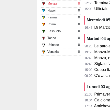
Termina 3-3 l
22:58
Monza
0
Ufficial
15:09
Napoli
0
Parma
0
Mercoledì 0
Roma
0
Di Marzi
16:45
Sassuolo
0
Torino
0
Martedì 04 
Udinese
0
Le parole d
20:25
Venezia
0
Monza-Mi
19:53
Monza, cosa
16:45
Siglato l'ac
16:40
Coppa Ita
15:00
C'è anche 
09:00
Lunedì 03 a
Primaver
21:30
Calciomer
18:04
Amichevo
17:14