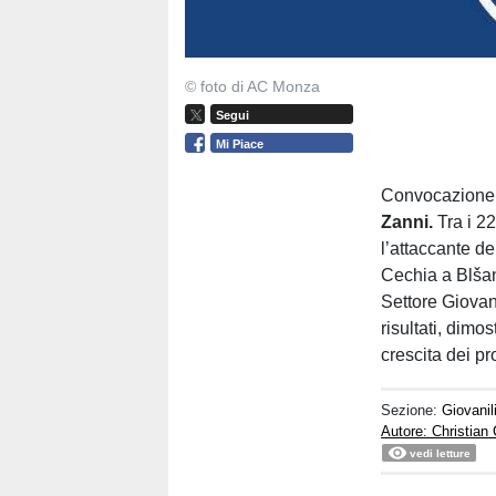
© foto di AC Monza
Segui
Mi Piace
Convocazione
Zanni.
Tra i 22
l’attaccante de
Cechia a Blšan
Settore Giovan
risultati, dimo
crescita dei pro
Sezione:
Giovanil
Autore: Christian
vedi letture