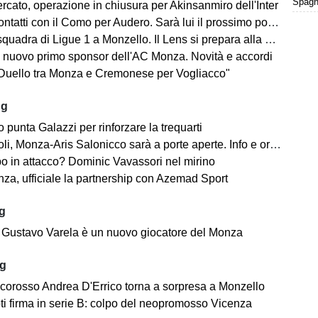
Spagna
rcato, operazione in chiusura per Akinsanmiro dell'Inter
tatti con il Como per Audero. Sarà lui il prossimo portiere biancorosso?
adra di Ligue 1 a Monzello. Il Lens si prepara alla Como Cup in Brianza
 nuovo primo sponsor dell'AC Monza. Novità e accordi
"Duello tra Monza e Cremonese per Vogliacco"
ug
o punta Galazzi per rinforzare la trequarti
i, Monza-Aris Salonicco sarà a porte aperte. Info e orari
po in attacco? Dominic Vavassori nel mirino
a, ufficiale la partnership con Azemad Sport
ug
e: Gustavo Varela è un nuovo giocatore del Monza
ug
ncorosso Andrea D'Errico torna a sorpresa a Monzello
ti firma in serie B: colpo del neopromosso Vicenza