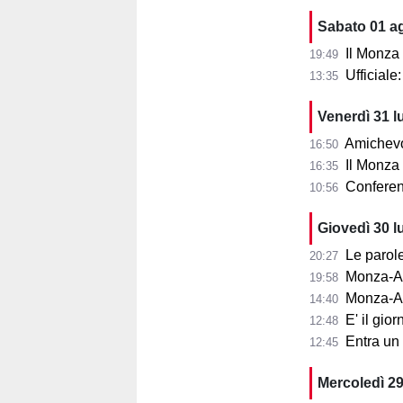
Sabato 01 a
Il Monza
19:49
Ufficial
13:35
Venerdì 31 l
Amichevol
16:50
Il Monza s
16:35
Conferenza
10:56
Giovedì 30 l
Le parole d
20:27
Monza-Aris
19:58
Monza-Ar
14:40
E' il gior
12:48
Entra un nu
12:45
Mercoledì 29