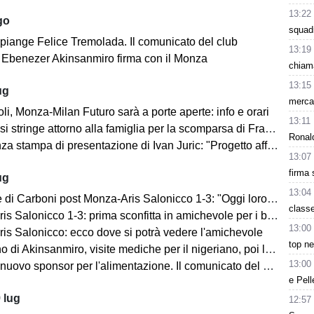
13:22
go
squad
 piange Felice Tremolada. Il comunicato del club
13:19
e: Ebenezer Akinsanmiro firma con il Monza
chiama
13:15
ug
mercat
i, Monza-Milan Futuro sarà a porte aperte: info e orari
13:11
i stringe attorno alla famiglia per la scomparsa di Franco Baresi
Ronald
 stampa di presentazione di Ivan Juric: "Progetto affascinante"
13:07
firma 
ug
13:04
i Carboni post Monza-Aris Salonicco 1-3: "Oggi loro più bravi di noi"
class
 Salonicco 1-3: prima sconfitta in amichevole per i brianzoli
13:00
is Salonicco: ecco dove si potrà vedere l'amichevole
top ne
no di Akinsanmiro, visite mediche per il nigeriano, poi la firma
13:00
ovo sponsor per l'alimentazione. Il comunicato del club biancorosso
e Pell
 lug
12:57