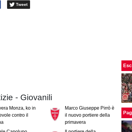
Tweet
Esc
izie - Giovanili
era Monza, ko in
Marco Giuseppe Pirrò è
Pag
vole contro il
il nuovo portiere della
na
primavera
le Capolupo
Il portiere della