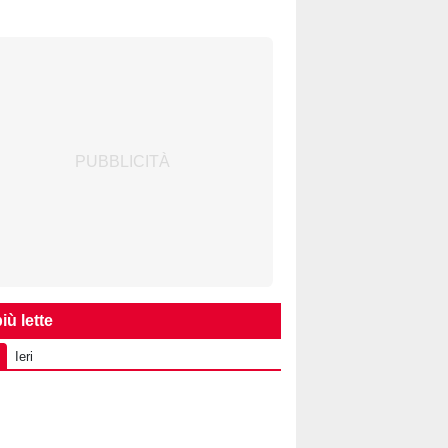
iù lette
Ieri