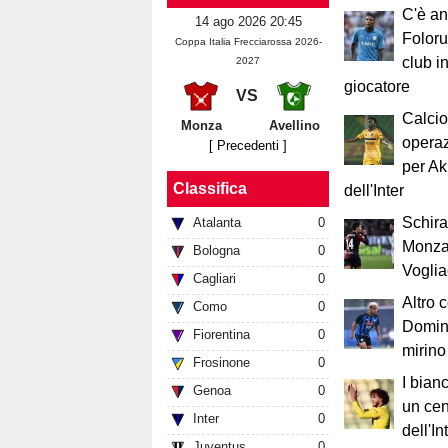
C'è an
14 ago 2026 20:45
Foloru
Coppa Italia Frecciarossa 2026-
club in
2027
giocatore
VS
Calcio
Monza
Avellino
operaz
[ Precedenti ]
per A
Classifica
dell'Inter
Schira
Atalanta
0
Monza
Bologna
0
Voglia
Cagliari
0
Altro 
Como
0
Domini
Fiorentina
0
mirino
Frosinone
0
I bian
Genoa
0
un cen
Inter
0
dell'In
Juventus
0