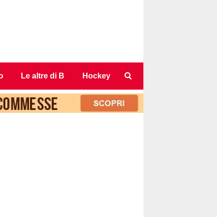
o
Le altre di B
Hockey