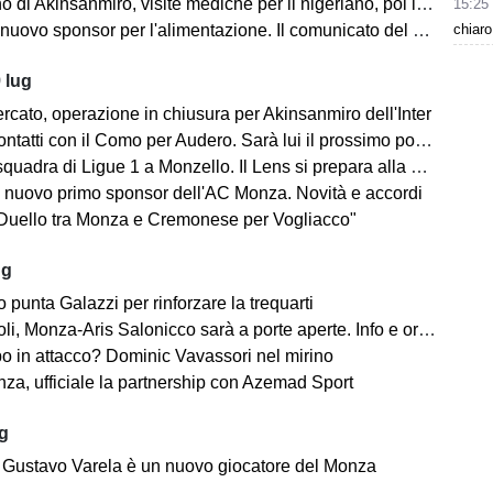
no di Akinsanmiro, visite mediche per il nigeriano, poi la firma
15:25
chiaro
ovo sponsor per l'alimentazione. Il comunicato del club biancorosso
 lug
rcato, operazione in chiusura per Akinsanmiro dell'Inter
tatti con il Como per Audero. Sarà lui il prossimo portiere biancorosso?
adra di Ligue 1 a Monzello. Il Lens si prepara alla Como Cup in Brianza
 nuovo primo sponsor dell'AC Monza. Novità e accordi
"Duello tra Monza e Cremonese per Vogliacco"
ug
o punta Galazzi per rinforzare la trequarti
i, Monza-Aris Salonicco sarà a porte aperte. Info e orari
po in attacco? Dominic Vavassori nel mirino
a, ufficiale la partnership con Azemad Sport
ug
e: Gustavo Varela è un nuovo giocatore del Monza