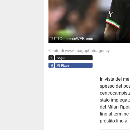
TUTTOmercatoWEB.com
© foto di www.imagephotoagency.it
Segui
Mi Piace
In vista del me
spesso del pos
centrocampista
stato impiegato
del Milan l'ipo
fino al termine
prestito fino a