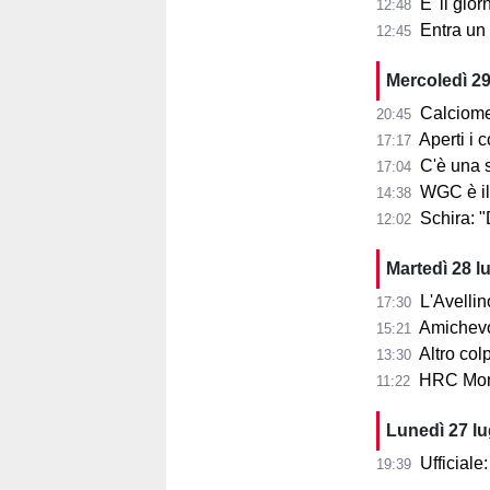
E' il gior
12:48
Entra un nu
12:45
Mercoledì 29
Calciome
20:45
Aperti i con
17:17
C'è una squ
17:04
WGC è il
14:38
Schira: 
12:02
Martedì 28 l
L'Avellin
17:30
Amichevol
15:21
Altro col
13:30
HRC Monz
11:22
Lunedì 27 l
Ufficial
19:39