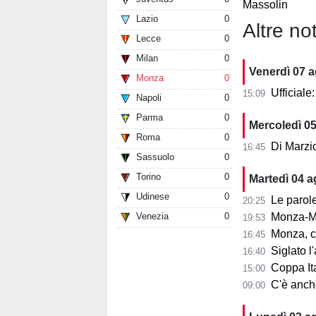
Massolin
Lazio
0
Altre not
Lecce
0
Milan
0
Venerdì 07 
Monza
0
Ufficial
15:09
Napoli
0
Parma
0
Mercoledì 0
Roma
0
Di Marzi
16:45
Sassuolo
0
Torino
0
Martedì 04 
Udinese
0
Le parole d
20:25
Venezia
0
Monza-Mi
19:53
Monza, cosa
16:45
Siglato l'ac
16:40
Coppa Ita
15:00
C'è anche 
09:00