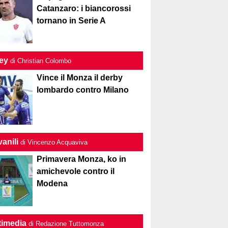
Catanzaro: i biancorossi
tornano in Serie A
ley
di Christian Colombo
Vince il Monza il derby
lombardo contro Milano
anili
di Vincenzo Acquaviva
Primavera Monza, ko in
amichevole contro il
Modena
timedia
di Redazione Tuttomonza