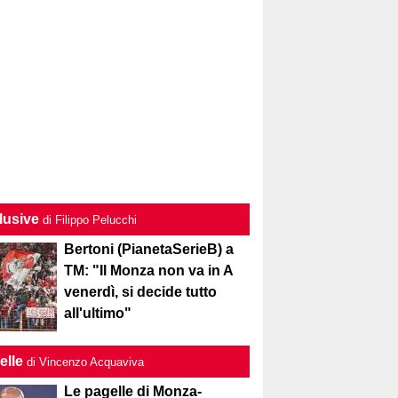
lusive
di Filippo Pelucchi
Bertoni (PianetaSerieB) a
TM: "Il Monza non va in A
venerdì, si decide tutto
all'ultimo"
elle
di Vincenzo Acquaviva
Le pagelle di Monza-