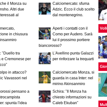
che il Monza su
Calciomercato: sfuma
nsho. Altri due
Adzic. Ecco il club scelto
teressati al
dal montenegrino.
Vol
mercato,
Aperti i contatti con il
ione in chiusura
Como per Audero. Sarà
kinsanmiro
lui il prossimo portiere
biancorosso?
: "Duello tra
L'Avellino punta Galazzi
 e Cremonese per
per rinforzare la trequarti
cco"
Giov
colpo in attacco?
Calciomercato Monza, si
c Vavassori nel
guarda in casa Inter: nel
mirino Akinsanmiro
corossi pensano a
Schira: "Il Monza ha
trocampista
chiesto informazioni su
ter: spunta l'idea
Caleb Ekuban"
Mul