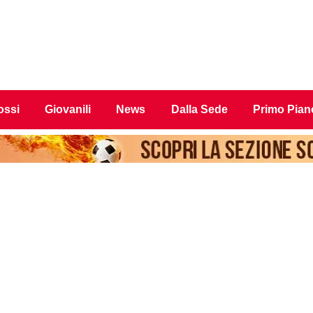
ossi
Giovanili
News
Dalla Sede
Primo Pian