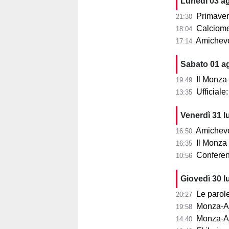
Lunedì 03 a
Primaver
21:30
Calciomer
18:04
Amichevo
17:14
Sabato 01 a
Il Monza
19:49
Ufficial
13:35
Venerdì 31 l
Amichevol
16:50
Il Monza s
16:35
Conferenza
10:56
Giovedì 30 l
Le parole d
20:27
Monza-Aris
19:58
Monza-Ar
14:40