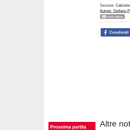
Sezione:
Calciom
Autore: Stefano P
vedi letture
Condividi
Altre no
Prossima partita