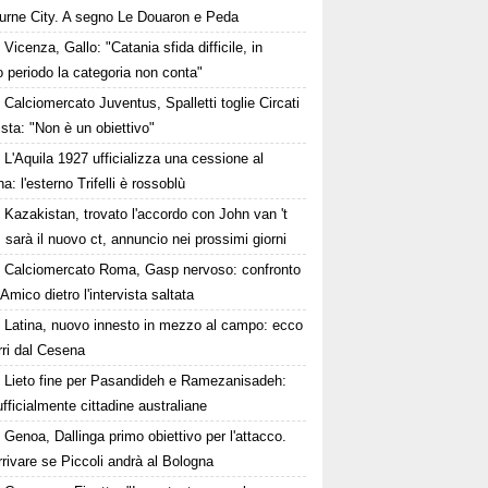
urne City. A segno Le Douaron e Peda
Vicenza, Gallo: "Catania sfida difficile, in
 periodo la categoria non conta"
Calciomercato Juventus, Spalletti toglie Circati
lista: "Non è un obiettivo"
L'Aquila 1927 ufficializza una cessione al
a: l'esterno Trifelli è rossoblù
Kazakistan, trovato l'accordo con John van 't
 sarà il nuovo ct, annuncio nei prossimi giorni
Calciomercato Roma, Gasp nervoso: confronto
Amico dietro l'intervista saltata
Latina, nuovo innesto in mezzo al campo: ecco
rri dal Cesena
Lieto fine per Pasandideh e Ramezanisadeh:
fficialmente cittadine australiane
Genoa, Dallinga primo obiettivo per l'attacco.
rivare se Piccoli andrà al Bologna