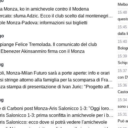
go
Melbo
a Monza, ko in amichevole contro il Modena
15:48
cato: sfuma Adzic. Ecco il club scelto dal montenegrino.
questo
le Monza-Padova: informazioni sui biglietti
15:45
dalla 
go
15:40
 piange Felice Tremolada. Il comunicato del club
Bologn
e: Ebenezer Akinsanmiro firma con il Monza
15:39
Schip:
ug
15:37
i, Monza-Milan Futuro sarà a porte aperte: info e orari
con D'
i stringe attorno alla famiglia per la scomparsa di Franco Baresi
15:36
 stampa di presentazione di Ivan Juric: "Progetto affascinante"
Casto
ug
15:34
sono u
i Carboni post Monza-Aris Salonicco 1-3: "Oggi loro più bravi di noi"
15:31
 Salonicco 1-3: prima sconfitta in amichevole per i brianzoli
Può ar
is Salonicco: ecco dove si potrà vedere l'amichevole