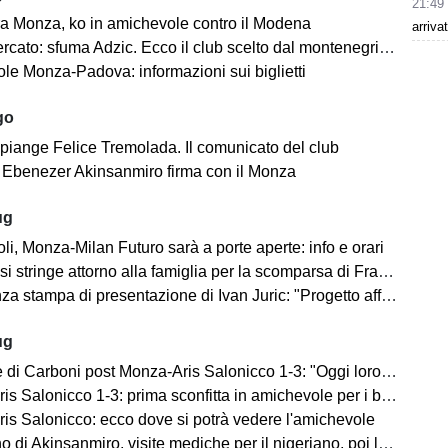
21:49
a Monza, ko in amichevole contro il Modena
arriva
cato: sfuma Adzic. Ecco il club scelto dal montenegrino.
le Monza-Padova: informazioni sui biglietti
go
 piange Felice Tremolada. Il comunicato del club
e: Ebenezer Akinsanmiro firma con il Monza
ug
i, Monza-Milan Futuro sarà a porte aperte: info e orari
i stringe attorno alla famiglia per la scomparsa di Franco Baresi
 stampa di presentazione di Ivan Juric: "Progetto affascinante"
ug
i Carboni post Monza-Aris Salonicco 1-3: "Oggi loro più bravi di noi"
 Salonicco 1-3: prima sconfitta in amichevole per i brianzoli
is Salonicco: ecco dove si potrà vedere l'amichevole
no di Akinsanmiro, visite mediche per il nigeriano, poi la firma