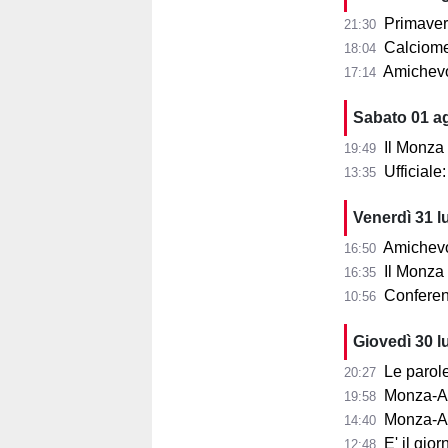
Primaver
21:30
Calciomer
18:04
Amichevo
17:14
Sabato 01 a
Il Monza
19:49
Ufficial
13:35
Venerdì 31 l
Amichevol
16:50
Il Monza s
16:35
Conferenza
10:56
Giovedì 30 l
Le parole d
20:27
Monza-Aris
19:58
Monza-Ar
14:40
E' il gior
12:48