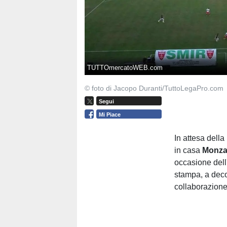
TUTTOmercatoWEB.com
© foto di Jacopo Duranti/TuttoLegaPro.com
Segui
Mi Piace
In attesa della
in casa
Monz
occasione dell
stampa, a decor
collaborazion