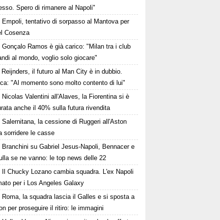
sso. Spero di rimanere al Napoli"
Empoli, tentativo di sorpasso al Mantova per
del Cosenza
Gonçalo Ramos è già carico: "Milan tra i club
andi al mondo, voglio solo giocare"
Reijnders, il futuro al Man City è in dubbio.
ca: "Al momento sono molto contento di lui"
Nicolas Valentini all'Alaves, la Fiorentina si è
rata anche il 40% sulla futura rivendita
Salernitana, la cessione di Ruggeri all'Aston
fa sorridere le casse
Branchini su Gabriel Jesus-Napoli, Bennacer e
lla se ne vanno: le top news delle 22
Il Chucky Lozano cambia squadra. L'ex Napoli
mato per i Los Angeles Galaxy
Roma, la squadra lascia il Galles e si sposta a
on per proseguire il ritiro: le immagini