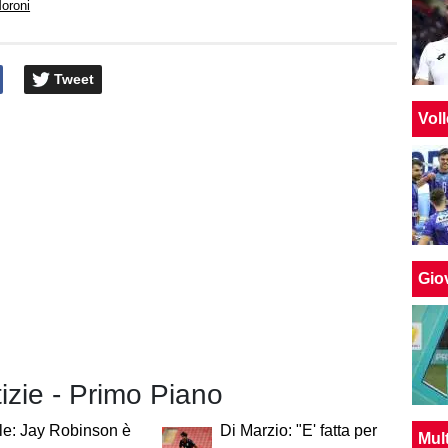
oroni
Tweet
Vol
Giov
tizie - Primo Piano
ale: Jay Robinson è
Di Marzio: "E' fatta per
Mul