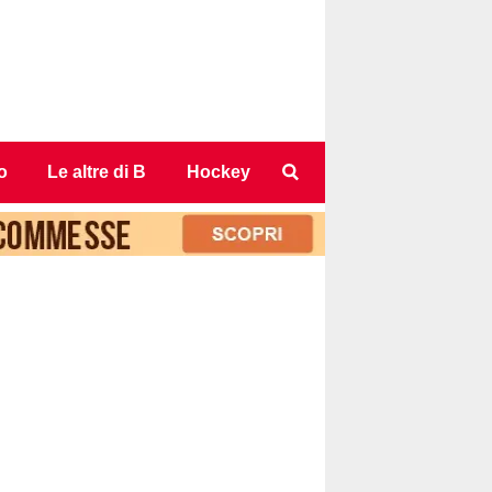
o
Le altre di B
Hockey