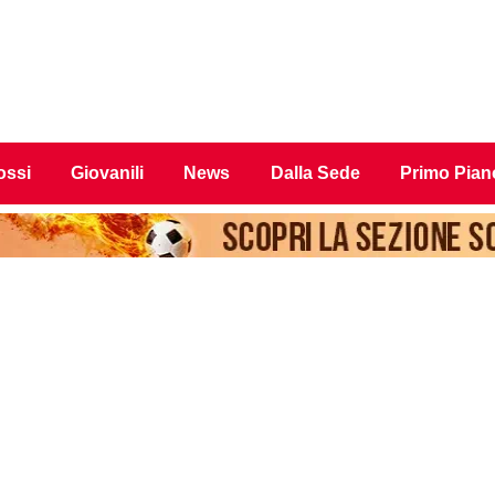
ossi
Giovanili
News
Dalla Sede
Primo Pian