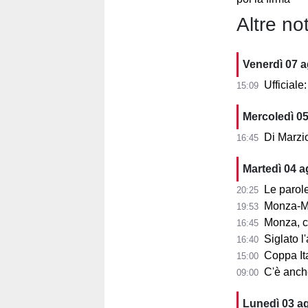
Altre not
Venerdì 07 
Ufficial
15:09
Mercoledì 0
Di Marzi
16:45
Martedì 04 
Le parole d
20:25
Monza-Mi
19:53
Monza, cosa
16:45
Siglato l'ac
16:40
Coppa Ita
15:00
C'è anche 
09:00
Lunedì 03 a