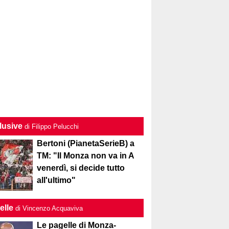
lusive
di Filippo Pelucchi
Bertoni (PianetaSerieB) a
TM: "Il Monza non va in A
venerdì, si decide tutto
all'ultimo"
elle
di Vincenzo Acquaviva
Le pagelle di Monza-