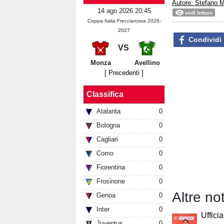
Autore: Stefano M
14 ago 2026 20:45
vedi letture
Coppa Italia Frecciarossa 2026-
2027
Condividi
VS
Monza
Avellino
[ Precedenti ]
Classifica
Atalanta
0
Bologna
0
Cagliari
0
Como
0
Fiorentina
0
Frosinone
0
Altre no
Genoa
0
Inter
0
Uffici
Juventus
0