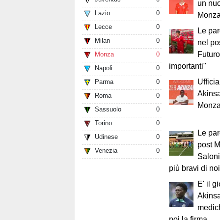
un nuo
Lazio
0
Monz
Lecce
0
Le par
Milan
0
nel po
Futuro
Monza
0
importanti"
Napoli
0
Uffici
Parma
0
Akinsa
Roma
0
Monz
Sassuolo
0
Torino
0
Le par
Udinese
0
post 
Venezia
0
Saloni
più bravi di noi
E' il g
Akinsa
medich
poi la firma