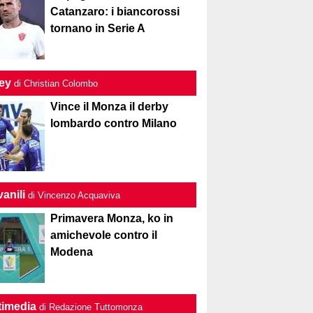
Catanzaro: i biancorossi
tornano in Serie A
ley
di Christian Colombo
Vince il Monza il derby
lombardo contro Milano
anili
di Vincenzo Acquaviva
Primavera Monza, ko in
amichevole contro il
Modena
timedia
di Redazione Tuttomonza