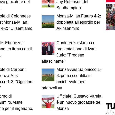
vo giocatore del
Jay Robinson del
a
Southampton"
ole di Colonnese
Monza-Milan Futuro 4-2:
st Monza-Milan
doppietta all'esordio per
 4-2: "Ci sentiamo
Akinsanmiro
ale: Ebenezer
Conferenza stampa di
nmiro firma con il
presentazione di Ivan
a
Juric: "Progetto
affascinante"
ole di Carboni
Monza-Aris Salonicco 1-
Monza-Aris
3: prima sconfitta in
cco 1-3: "Oggi loro
amichevole per i
"
brianzoli
iorno di
Ufficiale: Gustavo Varela
nmiro, visite
è un nuovo giocatore del
e per il nigeriano,
Monza
22:22