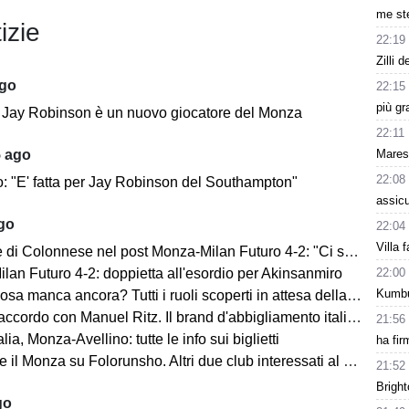
me ste
izie
22:19
Zilli 
ago
22:15
più gr
e: Jay Robinson è un nuovo giocatore del Monza
22:11
Mares
5 ago
22:08
o: "E' fatta per Jay Robinson del Southampton"
assicu
ago
22:04
Villa 
i Colonnese nel post Monza-Milan Futuro 4-2: "Ci sentiamo importanti"
22:00
lan Futuro 4-2: doppietta all'esordio per Akinsanmiro
Kumbu
 manca ancora? Tutti i ruoli scoperti in attesa della fine del mercato
cordo con Manuel Ritz. Il brand d'abbigliamento italiano vestirà il Monza
21:56
lia, Monza-Avellino: tutte le info sui biglietti
ha fir
il Monza su Folorunsho. Altri due club interessati al giocatore
21:52
Bright
go