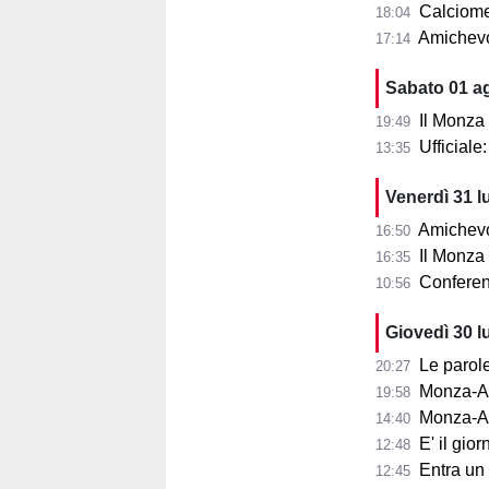
Calciomer
18:04
Amichevo
17:14
Sabato 01 a
Il Monza
19:49
Ufficial
13:35
Venerdì 31 l
Amichevol
16:50
Il Monza s
16:35
Conferenza
10:56
Giovedì 30 l
Le parole d
20:27
Monza-Aris
19:58
Monza-Ar
14:40
E' il gior
12:48
Entra un nu
12:45