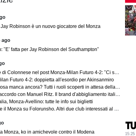
ago
e: Jay Robinson è un nuovo giocatore del Monza
5 ago
o: "E' fatta per Jay Robinson del Southampton"
ago
i Colonnese nel post Monza-Milan Futuro 4-2: "Ci sentiamo importanti"
lan Futuro 4-2: doppietta all'esordio per Akinsanmiro
 manca ancora? Tutti i ruoli scoperti in attesa della fine del mercato
cordo con Manuel Ritz. Il brand d'abbigliamento italiano vestirà il Monza
lia, Monza-Avellino: tutte le info sui biglietti
il Monza su Folorunsho. Altri due club interessati al giocatore
go
a Monza, ko in amichevole contro il Modena
15:25