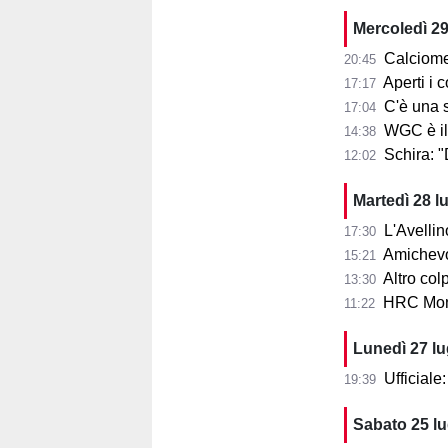
Mercoledì 29
Calciome
20:45
Aperti i con
17:17
C'è una squ
17:04
WGC è il
14:38
Schira: 
12:02
Martedì 28 l
L'Avellin
17:30
Amichevol
15:21
Altro col
13:30
HRC Monz
11:22
Lunedì 27 l
Ufficial
19:39
Sabato 25 l