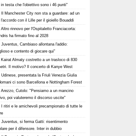
 in testa che l'obiettivo sono i 46 punti"
Il Manchester City non sta a guardare: ad un
l'accordo con il Lille per il gioiello Bouaddi
Altro rinnovo per l'Ospitaletto Franciacorta:
dris ha firmato fino al 2028
Juventus, Cambiaso allontana l'addio:
lioso e contento di giocare qui"
Kairat Almaty costretto a un trasloco di 830
etri. Il motivo? Il concerto di Kanye West
Udinese, presentata la Friuli Venezia Giulia
domani ci sono Barcellona e Nottingham Forest
Arezzo, Cutolo: "Pensiamo a un mancino
ivo, poi valuteremo il discorso uscite"
I ritiri e le amichevoli precampionato di tutte le
re
Juventus, si ferma Gatti: risentimento
are per il difensore. Inter in dubbio