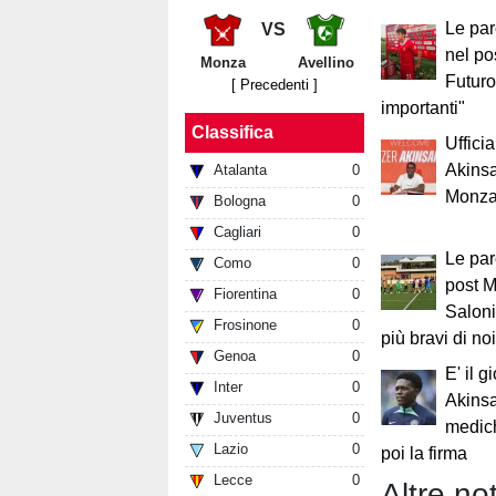
Le par
VS
nel po
Monza
Avellino
Futuro
[ Precedenti ]
importanti"
Classifica
Uffici
Akinsa
Atalanta
0
Monz
Bologna
0
Cagliari
0
Le par
Como
0
post 
Fiorentina
0
Saloni
Frosinone
0
più bravi di noi
Genoa
0
E' il g
Inter
0
Akinsa
Juventus
0
medich
Lazio
0
poi la firma
Lecce
0
Altre not