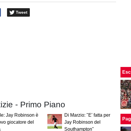
Tweet
Esc
tizie - Primo Piano
ale: Jay Robinson è
Di Marzio: "E' fatta per
Pag
vo giocatore del
Jay Robinson del
a
Southampton"