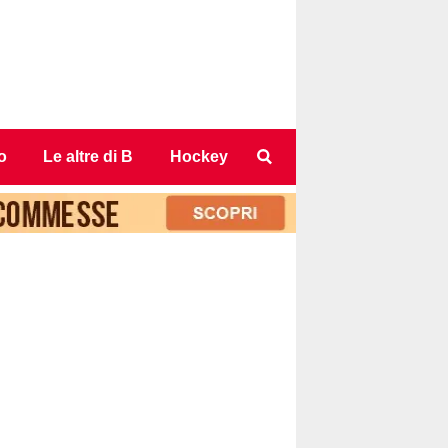
o
Le altre di B
Hockey