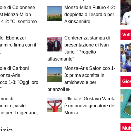
ole di Colonnese
Monza-Milan Futuro 4-2:
st Monza-Milan
doppietta all'esordio per
 4-2: "Ci sentiamo
Akinsanmiro
Vol
ale: Ebenezer
Conferenza stampa di
nmiro firma con il
presentazione di Ivan
a
Juric: "Progetto
affascinante"
ole di Carboni
Monza-Aris Salonicco 1-
Monza-Aris
3: prima sconfitta in
Giov
cco 1-3: "Oggi loro
amichevole per i
"
brianzoli
iorno di
Ufficiale: Gustavo Varela
nmiro, visite
è un nuovo giocatore del
e per il nigeriano,
Monza
Mul
izie