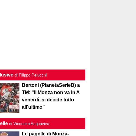
lusive
di Filippo Pelucchi
Bertoni (PianetaSerieB) a
TM: "Il Monza non va in A
venerdì, si decide tutto
all'ultimo"
elle
di Vincenzo Acquaviva
Le pagelle di Monza-