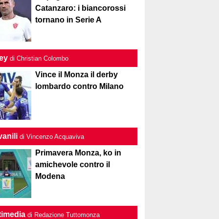
Catanzaro: i biancorossi
tornano in Serie A
ley
di Christian Colombo
Vince il Monza il derby
lombardo contro Milano
anili
di Vincenzo Acquaviva
Primavera Monza, ko in
amichevole contro il
Modena
timedia
di Redazione Tuttomonza