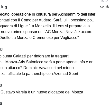
15:02
comita
 lug
rcato, operazione in chiusura per Akinsanmiro dell'Inter
tatti con il Como per Audero. Sarà lui il prossimo portiere biancorosso?
adra di Ligue 1 a Monzello. Il Lens si prepara alla Como Cup in Brianza
 nuovo primo sponsor dell'AC Monza. Novità e accordi
"Duello tra Monza e Cremonese per Vogliacco"
ug
o punta Galazzi per rinforzare la trequarti
i, Monza-Aris Salonicco sarà a porte aperte. Info e orari
po in attacco? Dominic Vavassori nel mirino
a, ufficiale la partnership con Azemad Sport
ug
e: Gustavo Varela è un nuovo giocatore del Monza
ug