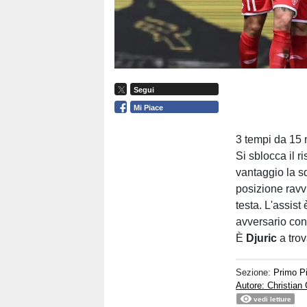
Segui
Mi Piace
3 tempi da 15 
Si sblocca il r
vantaggio la 
posizione ravvi
testa. L'assist
avversario con 
È
Djuric
a trov
Sezione:
Primo P
Autore: Christian
vedi letture