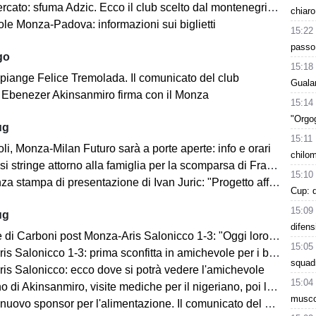
cato: sfuma Adzic. Ecco il club scelto dal montenegrino.
chiaro
le Monza-Padova: informazioni sui biglietti
15:22
passo 
go
15:18
 piange Felice Tremolada. Il comunicato del club
Gualan
e: Ebenezer Akinsanmiro firma con il Monza
15:14
"Orgog
ug
15:11
i, Monza-Milan Futuro sarà a porte aperte: info e orari
chilom
i stringe attorno alla famiglia per la scomparsa di Franco Baresi
15:10
 stampa di presentazione di Ivan Juric: "Progetto affascinante"
Cup: 
15:09
ug
difens
i Carboni post Monza-Aris Salonicco 1-3: "Oggi loro più bravi di noi"
15:05
 Salonicco 1-3: prima sconfitta in amichevole per i brianzoli
squad
is Salonicco: ecco dove si potrà vedere l'amichevole
15:04
no di Akinsanmiro, visite mediche per il nigeriano, poi la firma
muscol
ovo sponsor per l'alimentazione. Il comunicato del club biancorosso