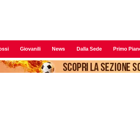
ossi
Giovanili
News
Dalla Sede
Primo Pian