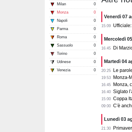
Milan
0
Monza
0
Venerdì 07 
Napoli
0
Ufficial
15:09
Parma
0
Roma
0
Mercoledì 0
Sassuolo
0
Di Marzi
16:45
Torino
0
Martedì 04 
Udinese
0
Venezia
0
Le parole d
20:25
Monza-Mi
19:53
Monza, cosa
16:45
Siglato l'ac
16:40
Coppa Ita
15:00
C'è anche 
09:00
Lunedì 03 a
Primaver
21:30