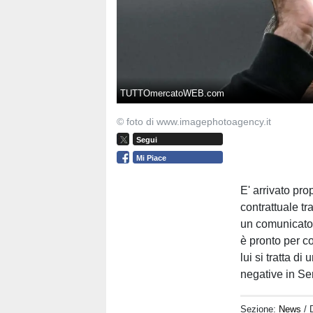
TUTTOmercatoWEB.com
© foto di www.imagephotoagency.it
Segui
Mi Piace
E' arrivato pro
contrattuale tr
un comunicato 
è pronto per c
lui si tratta d
negative in Ser
Sezione:
News
/ 