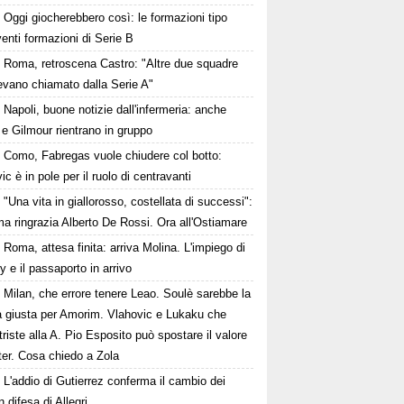
Oggi giocherebbero così: le formazioni tipo
venti formazioni di Serie B
Roma, retroscena Castro: "Altre due squadre
evano chiamato dalla Serie A"
Napoli, buone notizie dall'infermeria: anche
e Gilmour rientrano in gruppo
Como, Fabregas vuole chiudere col botto:
ic è in pole per il ruolo di centravanti
"Una vita in giallorosso, costellata di successi":
a ringrazia Alberto De Rossi. Ora all'Ostiamare
Roma, attesa finita: arriva Molina. L'impiego di
 e il passaporto in arrivo
Milan, che errore tenere Leao. Soulè sarebbe la
a giusta per Amorim. Vlahovic e Lukaku che
triste alla A. Pio Esposito può spostare il valore
nter. Cosa chiedo a Zola
L'addio di Gutierrez conferma il cambio dei
in difesa di Allegri