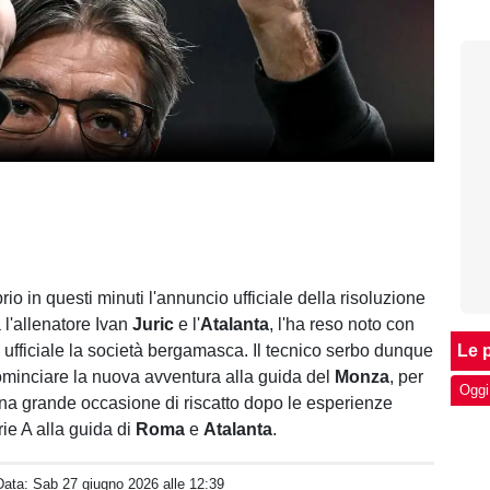
prio in questi minuti l'annuncio ufficiale della risoluzione
a l'allenatore Ivan
Juric
e l'
Atalanta
, l'ha reso noto con
ufficiale la società bergamasca. Il tecnico serbo dunque
Le p
ominciare la nuova avventura alla guida del
Monza
, per
Oggi
i una grande occasione di riscatto dopo le esperienze
ie A alla guida di
Roma
e
Atalanta
.
Data:
Sab 27 giugno 2026 alle 12:39