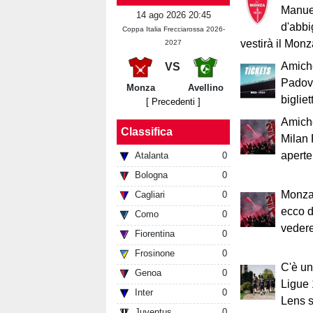
Manuel
14 ago 2026 20:45
d'abbi
Coppa Italia Frecciarossa 2026-
vestirà il Mon
2027
Amich
VS
Padova
Monza
Avellino
bigliett
[ Precedenti ]
Amich
Classifica
Milan 
aperte:
Atalanta
0
Bologna
0
Monza-
Cagliari
0
ecco d
Como
0
vedere
Fiorentina
0
Frosinone
0
C'è un
Genoa
0
Ligue 
Inter
0
Lens s
Juventus
0