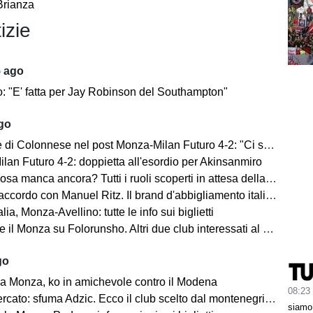
Brianza
izie
5 ago
o: "E' fatta per Jay Robinson del Southampton"
ago
i Colonnese nel post Monza-Milan Futuro 4-2: "Ci sentiamo importanti"
lan Futuro 4-2: doppietta all'esordio per Akinsanmiro
 manca ancora? Tutti i ruoli scoperti in attesa della fine del mercato
cordo con Manuel Ritz. Il brand d'abbigliamento italiano vestirà il Monza
lia, Monza-Avellino: tutte le info sui biglietti
il Monza su Folorunsho. Altri due club interessati al giocatore
go
a Monza, ko in amichevole contro il Modena
08:23
cato: sfuma Adzic. Ecco il club scelto dal montenegrino.
siamo 