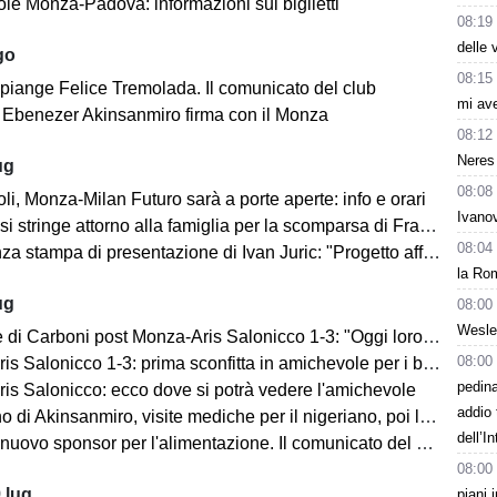
le Monza-Padova: informazioni sui biglietti
08:19
delle 
go
08:15
 piange Felice Tremolada. Il comunicato del club
mi av
e: Ebenezer Akinsanmiro firma con il Monza
08:12
Neres 
ug
08:08
i, Monza-Milan Futuro sarà a porte aperte: info e orari
Ivanov
i stringe attorno alla famiglia per la scomparsa di Franco Baresi
08:04
 stampa di presentazione di Ivan Juric: "Progetto affascinante"
la Rom
ug
08:00
Wesley
i Carboni post Monza-Aris Salonicco 1-3: "Oggi loro più bravi di noi"
08:00
 Salonicco 1-3: prima sconfitta in amichevole per i brianzoli
pedin
is Salonicco: ecco dove si potrà vedere l'amichevole
addio 
no di Akinsanmiro, visite mediche per il nigeriano, poi la firma
dell’I
ovo sponsor per l'alimentazione. Il comunicato del club biancorosso
08:00
 lug
piani 