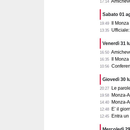
Amichevo
17:14
Sabato 01 a
Il Monza
19:49
Ufficial
13:35
Venerdì 31 l
Amichevol
16:50
Il Monza s
16:35
Conferenza
10:56
Giovedì 30 l
Le parole d
20:27
Monza-Aris
19:58
Monza-Ar
14:40
E' il gior
12:48
Entra un nu
12:45
Mercoledì 29