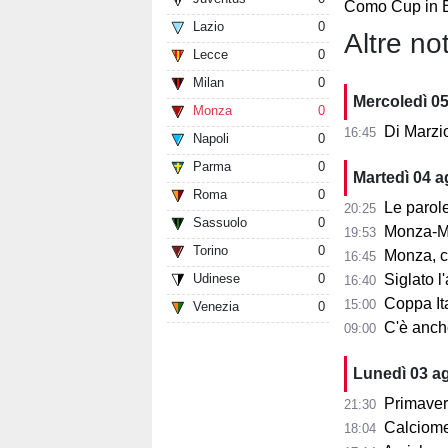
Como Cup in 
Lazio
0
Altre not
Lecce
0
Milan
0
Mercoledì 0
Monza
0
Di Marzi
16:45
Napoli
0
Parma
0
Martedì 04 
Roma
0
Le parole d
20:25
Sassuolo
0
Monza-Mi
19:53
Torino
0
Monza, cosa
16:45
Udinese
0
Siglato l'ac
16:40
Coppa Ita
15:00
Venezia
0
C'è anche 
09:00
Lunedì 03 a
Primaver
21:30
Calciomer
18:04