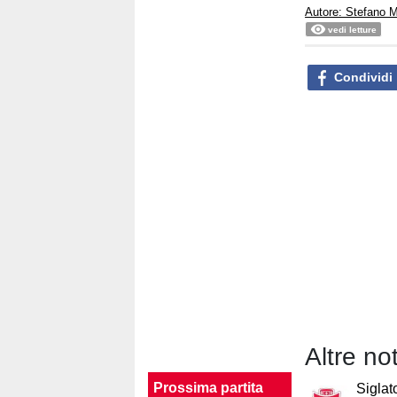
Autore: Stefano M
vedi letture
Condividi
Altre no
Prossima partita
Siglat