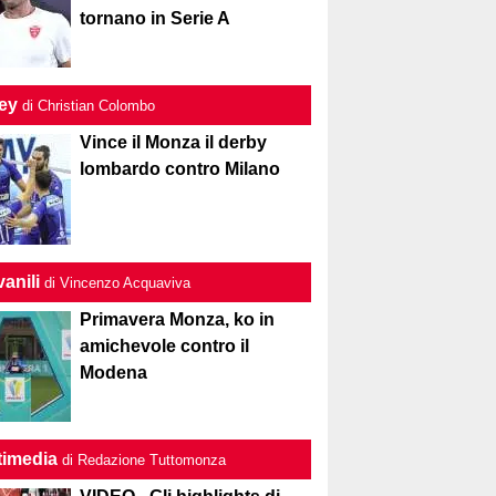
tornano in Serie A
ley
di Christian Colombo
Vince il Monza il derby
lombardo contro Milano
anili
di Vincenzo Acquaviva
Primavera Monza, ko in
amichevole contro il
Modena
timedia
di Redazione Tuttomonza