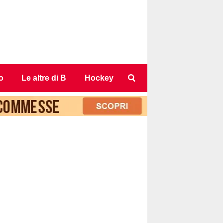
o
Le altre di B
Hockey