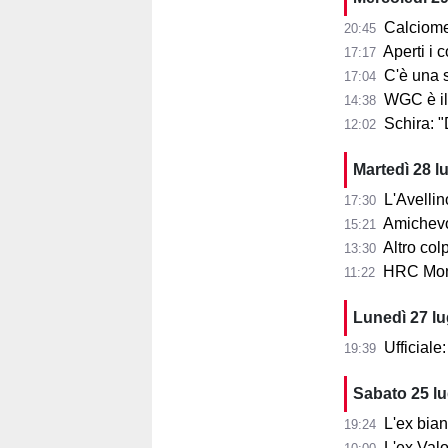
Calciome
20:45
Aperti i con
17:17
C'è una squ
17:04
WGC è il
14:38
Schira: 
12:02
Martedì 28 l
L'Avellin
17:30
Amichevol
15:21
Altro col
13:30
HRC Monz
11:22
Lunedì 27 l
Ufficial
19:39
Sabato 25 l
L'ex bia
19:24
L'ex Valo