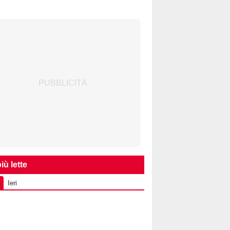
iù lette
Ieri