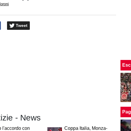
oroni
Tweet
Esc
Pag
tizie - News
o l'accordo con
Coppa Italia, Monza-