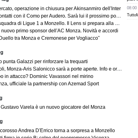
08:00
rcato, operazione in chiusura per Akinsanmiro dell'Inter
Tutto
tatti con il Como per Audero. Sarà lui il prossimo portiere biancorosso?
adra di Ligue 1 a Monzello. Il Lens si prepara alla Como Cup in Brianza
 nuovo primo sponsor dell'AC Monza. Novità e accordi
"Duello tra Monza e Cremonese per Vogliacco"
ug
o punta Galazzi per rinforzare la trequarti
i, Monza-Aris Salonicco sarà a porte aperte. Info e orari
po in attacco? Dominic Vavassori nel mirino
a, ufficiale la partnership con Azemad Sport
ug
e: Gustavo Varela è un nuovo giocatore del Monza
ug
ncorosso Andrea D'Errico torna a sorpresa a Monzello
ti firma in serie B: colpo del neopromosso Vicenza