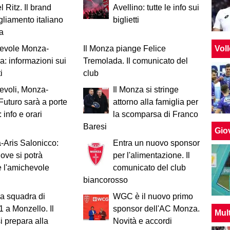
 Ritz. Il brand
Avellino: tutte le info sui
gliamento italiano
biglietti
za
Vol
evole Monza-
Il Monza piange Felice
: informazioni sui
Tremolada. Il comunicato del
i
club
evoli, Monza-
Il Monza si stringe
Futuro sarà a porte
attorno alla famiglia per
 info e orari
la scomparsa di Franco
Baresi
Giov
Aris Salonicco:
Entra un nuovo sponsor
ove si potrà
per l'alimentazione. Il
 l'amichevole
comunicato del club
biancorosso
a squadra di
WGC è il nuovo primo
1 a Monzello. Il
sponsor dell'AC Monza.
Mul
i prepara alla
Novità e accordi