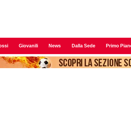
ossi
Giovanili
News
Dalla Sede
Primo Pian