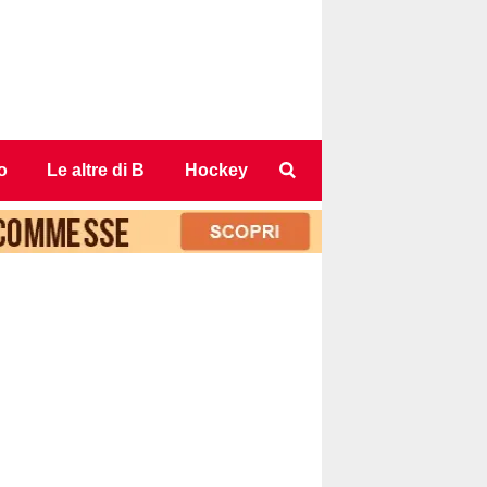
o
Le altre di B
Hockey