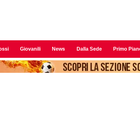
ossi
Giovanili
News
Dalla Sede
Primo Pian