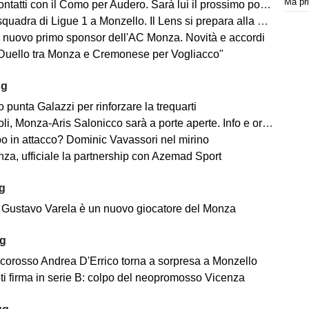
Ma pr
tatti con il Como per Audero. Sarà lui il prossimo portiere biancorosso?
adra di Ligue 1 a Monzello. Il Lens si prepara alla Como Cup in Brianza
 nuovo primo sponsor dell'AC Monza. Novità e accordi
"Duello tra Monza e Cremonese per Vogliacco"
ug
o punta Galazzi per rinforzare la trequarti
i, Monza-Aris Salonicco sarà a porte aperte. Info e orari
po in attacco? Dominic Vavassori nel mirino
a, ufficiale la partnership con Azemad Sport
ug
e: Gustavo Varela è un nuovo giocatore del Monza
ug
ncorosso Andrea D'Errico torna a sorpresa a Monzello
ti firma in serie B: colpo del neopromosso Vicenza