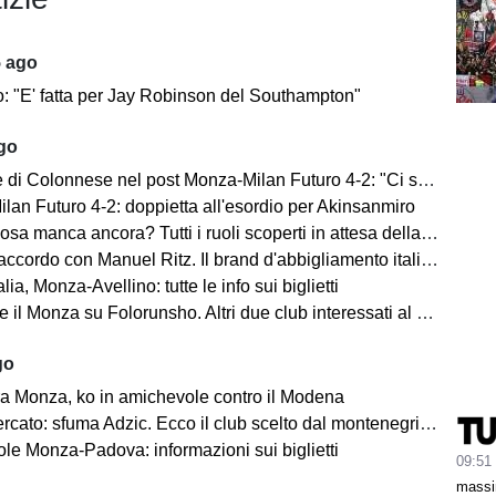
5 ago
o: "E' fatta per Jay Robinson del Southampton"
ago
i Colonnese nel post Monza-Milan Futuro 4-2: "Ci sentiamo importanti"
lan Futuro 4-2: doppietta all'esordio per Akinsanmiro
 manca ancora? Tutti i ruoli scoperti in attesa della fine del mercato
cordo con Manuel Ritz. Il brand d'abbigliamento italiano vestirà il Monza
lia, Monza-Avellino: tutte le info sui biglietti
il Monza su Folorunsho. Altri due club interessati al giocatore
go
a Monza, ko in amichevole contro il Modena
cato: sfuma Adzic. Ecco il club scelto dal montenegrino.
le Monza-Padova: informazioni sui biglietti
09:51
massi