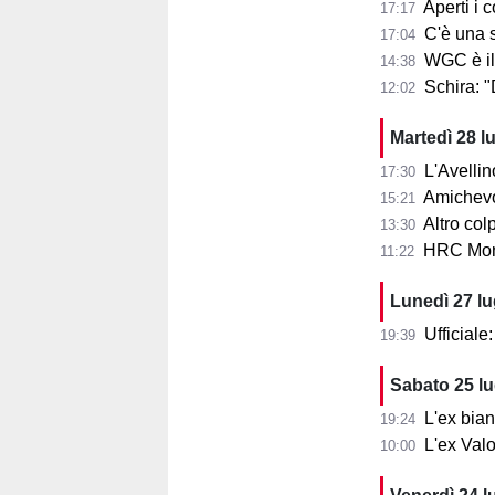
Aperti i con
17:17
C'è una squ
17:04
WGC è il
14:38
Schira: 
12:02
Martedì 28 l
L'Avellin
17:30
Amichevol
15:21
Altro col
13:30
HRC Monz
11:22
Lunedì 27 l
Ufficial
19:39
Sabato 25 l
L'ex bia
19:24
L'ex Valo
10:00