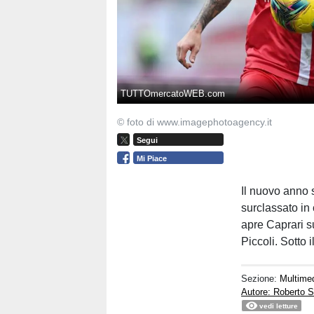
TUTTOmercatoWEB.com
© foto di www.imagephotoagency.it
Segui
Mi Piace
Il nuovo anno 
surclassato in 
apre Caprari su
Piccoli. Sotto 
Sezione:
Multime
Autore: Roberto S
vedi letture