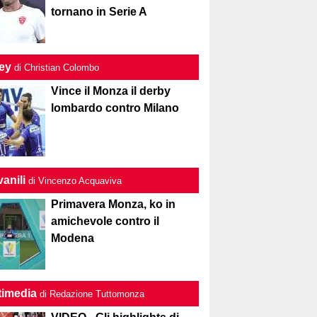
tornano in Serie A
ley
di Christian Colombo
Vince il Monza il derby
lombardo contro Milano
anili
di Vincenzo Acquaviva
Primavera Monza, ko in
amichevole contro il
Modena
timedia
di Redazione Tuttomonza