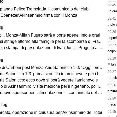
go
09:45
 piange Felice Tremolada. Il comunicato del club
un cra
e: Ebenezer Akinsanmiro firma con il Monza
09:41
titolo
ug
09:36
i, Monza-Milan Futuro sarà a porte aperte: info e orari
esperi
i stringe attorno alla famiglia per la scomparsa di Franco Baresi
09:32
 stampa di presentazione di Ivan Juric: "Progetto affascinante"
colpo 
09:29
ug
Milan 
i Carboni post Monza-Aris Salonicco 1-3: "Oggi loro più bravi di noi"
09:27
 Salonicco 1-3: prima sconfitta in amichevole per i brianzoli
top cl
is Salonicco: ecco dove si potrà vedere l'amichevole
09:26
no di Akinsanmiro, visite mediche per il nigeriano, poi la firma
arbitr
ovo sponsor per l'alimentazione. Il comunicato del club biancorosso
09:20
medich
 lug
09:15
rcato, operazione in chiusura per Akinsanmiro dell'Inter