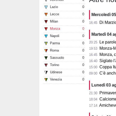
Lazio
0
Lecce
0
Mercoledì 0
Milan
0
Di Marzi
16:45
Monza
0
Martedì 04 
Napoli
0
Le parole d
20:25
Parma
0
Monza-Mi
19:53
Roma
0
Monza, cosa
16:45
Sassuolo
0
Siglato l'ac
16:40
Torino
0
Coppa Ita
15:00
Udinese
0
C'è anche 
09:00
Venezia
0
Lunedì 03 a
Primaver
21:30
Calciomer
18:04
Amichevo
17:14