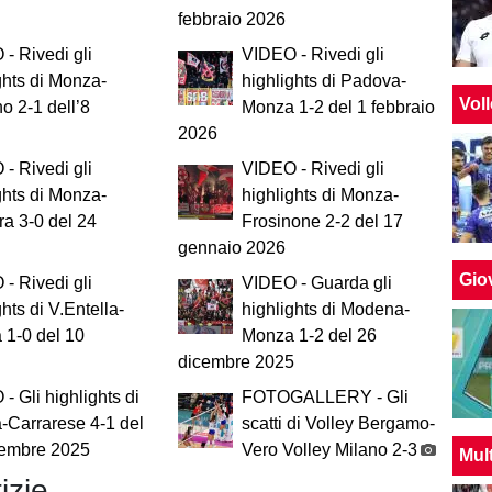
febbraio 2026
- Rivedi gli
VIDEO - Rivedi gli
ghts di Monza-
highlights di Padova-
Vol
no 2-1 dell’8
Monza 1-2 del 1 febbraio
2026
- Rivedi gli
VIDEO - Rivedi gli
ghts di Monza-
highlights di Monza-
a 3-0 del 24
Frosinone 2-2 del 17
gennaio 2026
Giov
- Rivedi gli
VIDEO - Guarda gli
ghts di V.Entella-
highlights di Modena-
 1-0 del 10
Monza 1-2 del 26
dicembre 2025
- Gli highlights di
FOTOGALLERY - Gli
-Carrarese 4-1 del
scatti di Volley Bergamo-
cembre 2025
Vero Volley Milano 2-3
Mul
izie