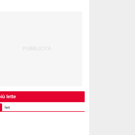
iù lette
Ieri