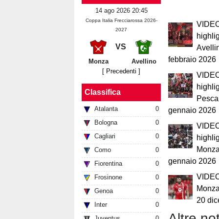
14 ago 2026 20:45
Coppa Italia Frecciarossa 2026-
VIDEO 
2027
highli
VS
Avelli
febbraio 2026
Monza
Avellino
[ Precedenti ]
VIDEO 
highli
Classifica
Pescar
Atalanta
0
gennaio 2026
Bologna
0
VIDEO 
Cagliari
0
highli
Monza
Como
0
gennaio 2026
Fiorentina
0
VIDEO 
Frosinone
0
Monza
Genoa
0
20 di
Inter
0
Altre not
Juventus
0