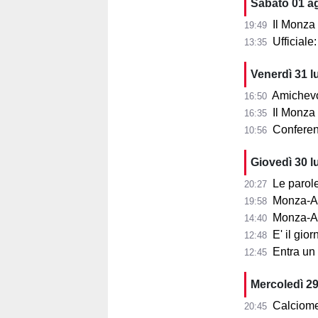
Sabato 01 a
Il Monza
19:49
Ufficial
13:35
Venerdì 31 l
Amichevol
16:50
Il Monza s
16:35
Conferenza
10:56
Giovedì 30 l
Le parole d
20:27
Monza-Aris
19:58
Monza-Ar
14:40
E' il gior
12:48
Entra un nu
12:45
Mercoledì 29
Calciome
20:45