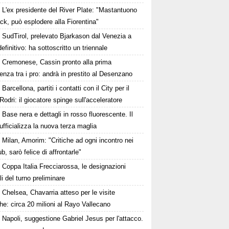
L'ex presidente del River Plate: "Mastantuono
ck, può esplodere alla Fiorentina"
SudTirol, prelevato Bjarkason dal Venezia a
 definitivo: ha sottoscritto un triennale
Cremonese, Cassin pronto alla prima
enza tra i pro: andrà in prestito al Desenzano
Barcellona, partiti i contatti con il City per il
Rodri: il giocatore spinge sull'acceleratore
Base nera e dettagli in rosso fluorescente. Il
ufficializza la nuova terza maglia
Milan, Amorim: "Critiche ad ogni incontro nei
ub, sarò felice di affrontarle"
Coppa Italia Frecciarossa, le designazioni
ali del turno preliminare
Chelsea, Chavarria atteso per le visite
e: circa 20 milioni al Rayo Vallecano
Napoli, suggestione Gabriel Jesus per l'attacco.