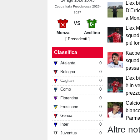
14 ago 2026 20:45
L'ex b
Coppa Italia Frecciarossa 2026-
D'Erri
2027
a Mon
VS
L'ex 
Monza
Avellino
squad
[ Precedenti ]
più lo
Classifica
Kacpe
squadr
Atalanta
0
passa 
Bologna
0
L’ex 
Cagliari
0
è in v
Como
0
prezzo
Fiorentina
0
Calcio
Frosinone
0
bianco
Genoa
0
Parma:
Inter
0
Altre not
Juventus
0