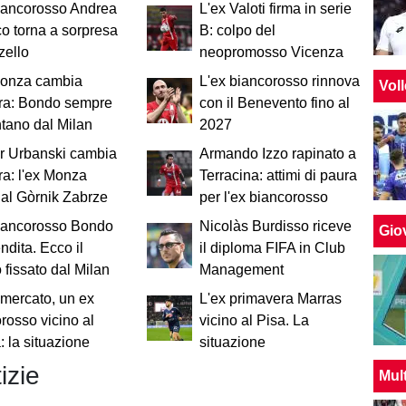
iancorosso Andrea
L'ex Valoti firma in serie
co torna a sorpresa
B: colpo del
zello
neopromosso Vicenza
Monza cambia
L'ex biancorosso rinnova
Vol
ra: Bondo sempre
con il Benevento fino al
ntano dal Milan
2027
r Urbanski cambia
Armando Izzo rapinato a
a: l'ex Monza
Terracina: attimi di paura
al Gòrnik Zabrze
per l'ex biancorosso
biancorosso Bondo
Nicolàs Burdisso riceve
Giov
endita. Ecco il
il diploma FIFA in Club
 fissato dal Milan
Management
mercato, un ex
L'ex primavera Marras
rosso vicino al
vicino al Pisa. La
 la situazione
situazione
izie
Mul