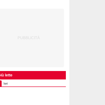
iù lette
Ieri