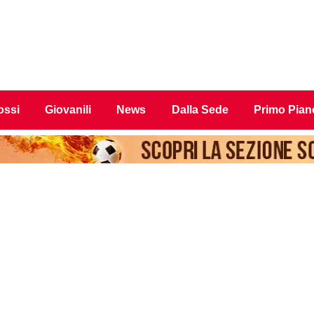
ossi
Giovanili
News
Dalla Sede
Primo Pian