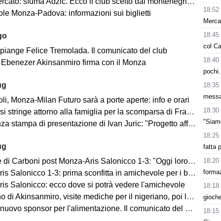
cato: sfuma Adzic. Ecco il club scelto dal montenegrino.
18:52
le Monza-Padova: informazioni sui biglietti
Merca
18:45
go
col Ca
 piange Felice Tremolada. Il comunicato del club
18:40
e: Ebenezer Akinsanmiro firma con il Monza
pochi.
ug
18:35
messa
i, Monza-Milan Futuro sarà a porte aperte: info e orari
18:30
i stringe attorno alla famiglia per la scomparsa di Franco Baresi
"Siam
 stampa di presentazione di Ivan Juric: "Progetto affascinante"
18:25
ug
fatta 
18:20
i Carboni post Monza-Aris Salonicco 1-3: "Oggi loro più bravi di noi"
formaz
 Salonicco 1-3: prima sconfitta in amichevole per i brianzoli
is Salonicco: ecco dove si potrà vedere l'amichevole
18:18
no di Akinsanmiro, visite mediche per il nigeriano, poi la firma
gioche
ovo sponsor per l'alimentazione. Il comunicato del club biancorosso
18:15