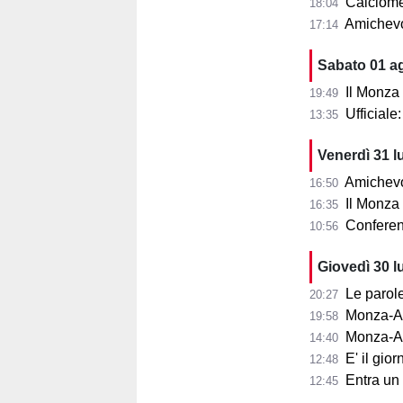
Calciomer
18:04
Amichevo
17:14
Sabato 01 a
Il Monza
19:49
Ufficial
13:35
Venerdì 31 l
Amichevol
16:50
Il Monza s
16:35
Conferenza
10:56
Giovedì 30 l
Le parole d
20:27
Monza-Aris
19:58
Monza-Ar
14:40
E' il gior
12:48
Entra un nu
12:45