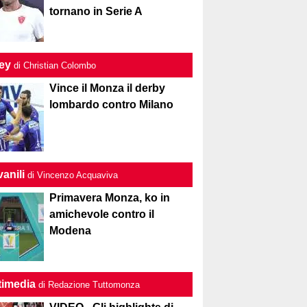
tornano in Serie A
ley
di Christian Colombo
Vince il Monza il derby
lombardo contro Milano
anili
di Vincenzo Acquaviva
Primavera Monza, ko in
amichevole contro il
Modena
timedia
di Redazione Tuttomonza