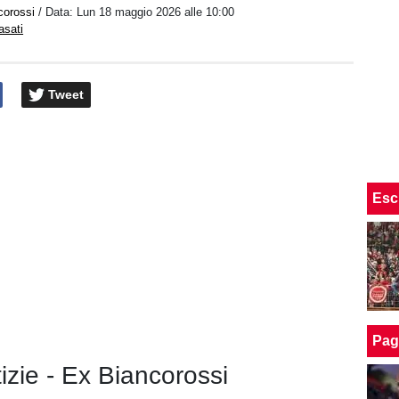
corossi
/ Data:
Lun 18 maggio 2026 alle 10:00
asati
Tweet
Esc
Pag
tizie - Ex Biancorossi