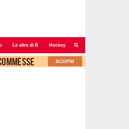
o
Le altre di B
Hockey