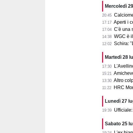
Mercoledì 29
Calciome
20:45
Aperti i con
17:17
C'è una squ
17:04
WGC è il
14:38
Schira: 
12:02
Martedì 28 l
L'Avellin
17:30
Amichevol
15:21
Altro col
13:30
HRC Monz
11:22
Lunedì 27 l
Ufficial
19:39
Sabato 25 l
L'ex bia
19:24