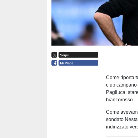
Segui
Mi Piace
Come riporta tu
club campano M
Pagliuca, star
biancorosso.
Come avevamo 
sondato Nesta, 
indirizzato ver