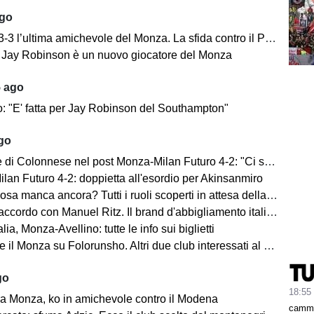
ago
’ultima amichevole del Monza. La sfida contro il Padova si concentra nella ripresa.
e: Jay Robinson è un nuovo giocatore del Monza
5 ago
o: "E' fatta per Jay Robinson del Southampton"
ago
i Colonnese nel post Monza-Milan Futuro 4-2: "Ci sentiamo importanti"
lan Futuro 4-2: doppietta all'esordio per Akinsanmiro
 manca ancora? Tutti i ruoli scoperti in attesa della fine del mercato
cordo con Manuel Ritz. Il brand d'abbigliamento italiano vestirà il Monza
lia, Monza-Avellino: tutte le info sui biglietti
il Monza su Folorunsho. Altri due club interessati al giocatore
go
18:55
a Monza, ko in amichevole contro il Modena
cammi