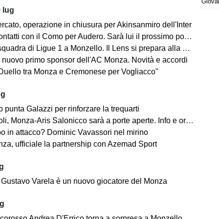
Giovan
 lug
rcato, operazione in chiusura per Akinsanmiro dell'Inter
tatti con il Como per Audero. Sarà lui il prossimo portiere biancorosso?
adra di Ligue 1 a Monzello. Il Lens si prepara alla Como Cup in Brianza
 nuovo primo sponsor dell'AC Monza. Novità e accordi
"Duello tra Monza e Cremonese per Vogliacco"
ug
o punta Galazzi per rinforzare la trequarti
i, Monza-Aris Salonicco sarà a porte aperte. Info e orari
po in attacco? Dominic Vavassori nel mirino
a, ufficiale la partnership con Azemad Sport
ug
e: Gustavo Varela è un nuovo giocatore del Monza
ug
ncorosso Andrea D'Errico torna a sorpresa a Monzello