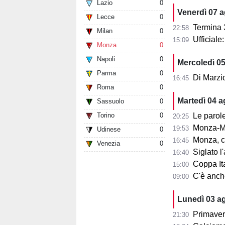
Lazio
0
Venerdì 07 
Lecce
0
Termina 3-3 l
22:58
Milan
0
Ufficial
15:09
Monza
0
Napoli
0
Mercoledì 0
Parma
0
Di Marzi
16:45
Roma
0
Martedì 04 
Sassuolo
0
Torino
0
Le parole d
20:25
Monza-Mi
19:53
Udinese
0
Monza, cosa
16:45
Venezia
0
Siglato l'ac
16:40
Coppa Ita
15:00
C'è anche 
09:00
Lunedì 03 a
Primaver
21:30