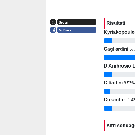
Risultati
Segui
Mi Piace
Kyriakopoulo
Gagliardini
57
D'Ambrosio
1
Cittadini
8.57
Colombo
11.4
Altri sondag