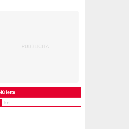
iù lette
Ieri