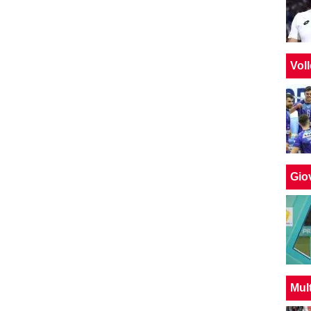
Vol
Giov
Mul