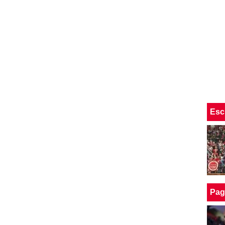
Esc
Pag