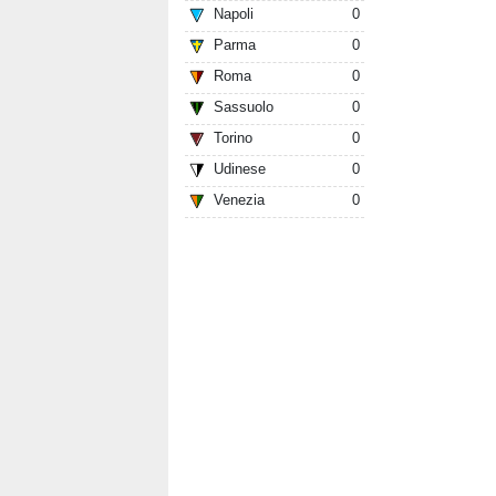
Napoli
0
Parma
0
Roma
0
Sassuolo
0
Torino
0
Udinese
0
Venezia
0