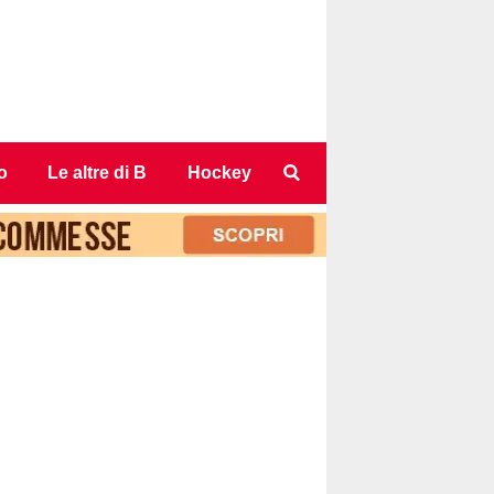
o
Le altre di B
Hockey