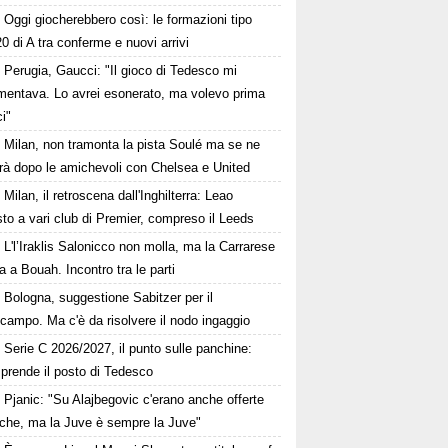
Oggi giocherebbero così: le formazioni tipo
20 di A tra conferme e nuovi arrivi
Perugia, Gaucci: "Il gioco di Tedesco mi
mentava. Lo avrei esonerato, ma volevo prima
ci"
Milan, non tramonta la pista Soulé ma se ne
erà dopo le amichevoli con Chelsea e United
Milan, il retroscena dall'Inghilterra: Leao
to a vari club di Premier, compreso il Leeds
L'l’Iraklis Salonicco non molla, ma la Carrarese
a a Bouah. Incontro tra le parti
Bologna, suggestione Sabitzer per il
campo. Ma c'è da risolvere il nodo ingaggio
Serie C 2026/2027, il punto sulle panchine:
prende il posto di Tedesco
Pjanic: "Su Alajbegovic c'erano anche offerte
cche, ma la Juve è sempre la Juve"