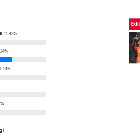
Edit
s
11.43%
.14%
1.43%
%
3%
gi