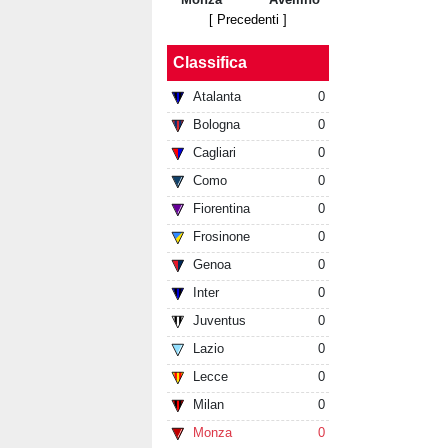
[ Precedenti ]
Classifica
Atalanta
0
Bologna
0
Cagliari
0
Como
0
Fiorentina
0
Frosinone
0
Genoa
0
Inter
0
Juventus
0
Lazio
0
Lecce
0
Milan
0
Monza
0