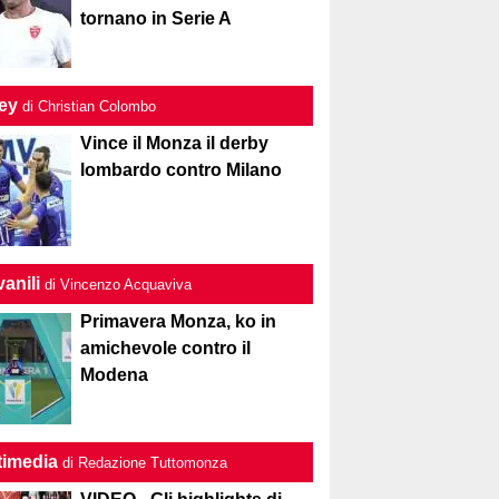
tornano in Serie A
ley
di Christian Colombo
Vince il Monza il derby
lombardo contro Milano
anili
di Vincenzo Acquaviva
Primavera Monza, ko in
amichevole contro il
Modena
timedia
di Redazione Tuttomonza