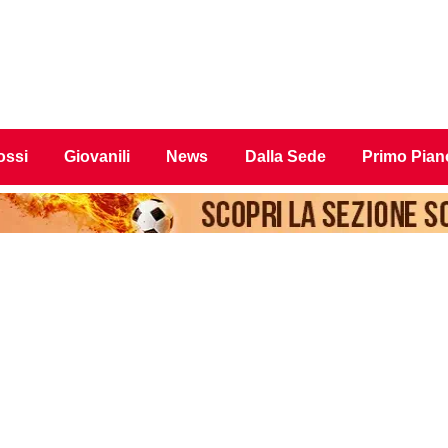
ossi
Giovanili
News
Dalla Sede
Primo Pian