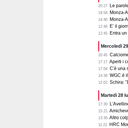
Le parole d
20:27
Monza-Aris
19:58
Monza-Ar
14:40
E' il gior
12:48
Entra un nu
12:45
Mercoledì 29
Calciome
20:45
Aperti i con
17:17
C'è una squ
17:04
WGC è il
14:38
Schira: 
12:02
Martedì 28 l
L'Avellin
17:30
Amichevol
15:21
Altro col
13:30
HRC Monz
11:22