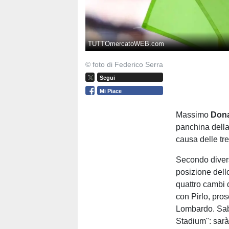
TUTTOmercatoWEB.com
© foto di Federico Serra
Segui
Mi Piace
Massimo
Dona
panchina dell
causa delle tre 
Secondo divers
posizione dell
quattro cambi 
con Pirlo, pro
Lombardo. Sab
Stadium": sarà 