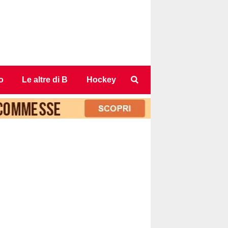
o
Le altre di B
Hockey