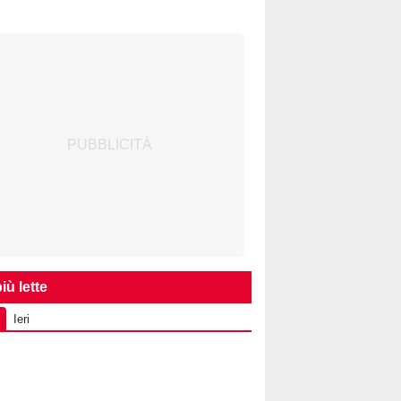
iù lette
Ieri