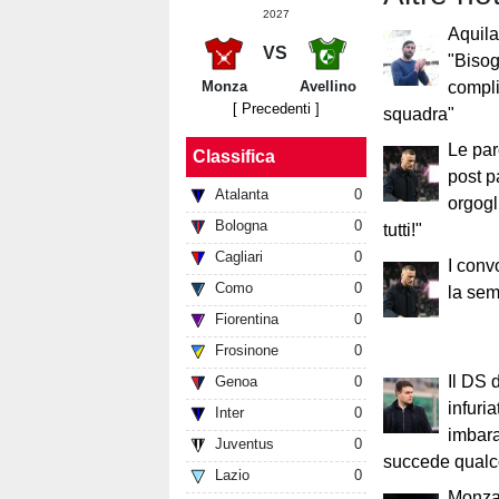
2027
Aquila
VS
"Bisog
Monza
Avellino
compli
[ Precedenti ]
squadra"
Le par
Classifica
post p
Atalanta
0
orgogl
Bologna
0
tutti!"
Cagliari
0
I conv
Como
0
la sem
Fiorentina
0
Frosinone
0
Il DS 
Genoa
0
infuria
Inter
0
imbara
Juventus
0
succede qualco
Lazio
0
Monza,