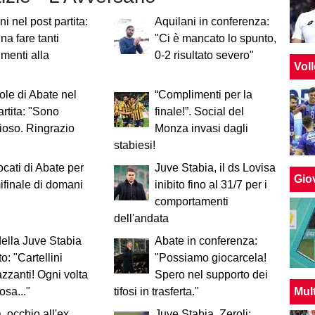
ni nel post partita:
Aquilani in conferenza:
na fare tanti
"Ci è mancato lo spunto,
menti alla
0-2 risultato severo"
Vol
ole di Abate nel
“Complimenti per la
artita: "Sono
finale!”. Social del
ioso. Ringrazio
Monza invasi dagli
stabiesi!
ocati di Abate per
Juve Stabia, il ds Lovisa
Giov
ifinale di domani
inibito fino al 31/7 per i
comportamenti
dell'andata
della Juve Stabia
Abate in conferenza:
to: "Cartellini
"Possiamo giocarcela!
zzanti! Ogni volta
Spero nel supporto dei
Mul
sa..."
tifosi in trasferta."
 occhio all'ex,
Juve Stabia, Zeroli: