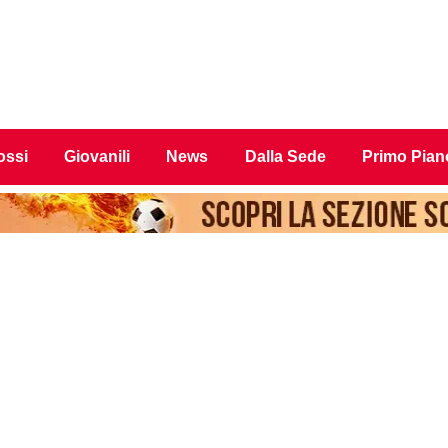
ossi
Giovanili
News
Dalla Sede
Primo Pian