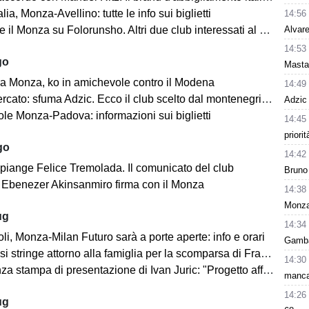
lia, Monza-Avellino: tutte le info sui biglietti
14:56
Alvare
il Monza su Folorunsho. Altri due club interessati al giocatore
14:53
go
Mastan
a Monza, ko in amichevole contro il Modena
14:49
cato: sfuma Adzic. Ecco il club scelto dal montenegrino.
Adzic 
le Monza-Padova: informazioni sui biglietti
14:45
priori
go
14:42
 piange Felice Tremolada. Il comunicato del club
Bruno 
e: Ebenezer Akinsanmiro firma con il Monza
14:38
Monza 
ug
14:34
i, Monza-Milan Futuro sarà a porte aperte: info e orari
Gamba 
i stringe attorno alla famiglia per la scomparsa di Franco Baresi
14:30
 stampa di presentazione di Ivan Juric: "Progetto affascinante"
manca 
14:26
ug