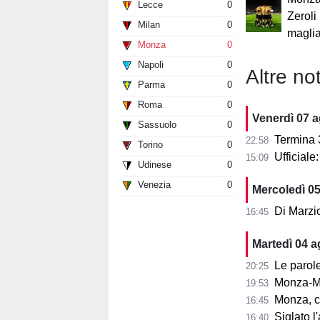
Lecce
0
Zeroli
Milan
0
maglia
Monza
0
Napoli
0
Altre not
Parma
0
Roma
0
Venerdì 07 
Sassuolo
0
Termina 3-3 l
22:58
Torino
0
Ufficial
15:09
Udinese
0
Venezia
0
Mercoledì 0
Di Marzi
16:45
Martedì 04 
Le parole d
20:25
Monza-Mi
19:53
Monza, cosa
16:45
Siglato l'ac
16:40