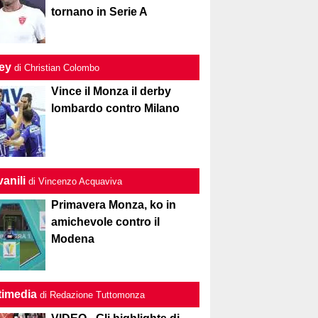
tornano in Serie A
ley
di Christian Colombo
Vince il Monza il derby
lombardo contro Milano
anili
di Vincenzo Acquaviva
Primavera Monza, ko in
amichevole contro il
Modena
timedia
di Redazione Tuttomonza