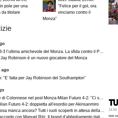
 in pole per una
"Felice per il gol, ora
 da titolare
vinciamo contro il
Monza"
izie
ago
’ultima amichevole del Monza. La sfida contro il Padova si concentra nella ripresa.
e: Jay Robinson è un nuovo giocatore del Monza
5 ago
o: "E' fatta per Jay Robinson del Southampton"
ago
i Colonnese nel post Monza-Milan Futuro 4-2: "Ci sentiamo importanti"
lan Futuro 4-2: doppietta all'esordio per Akinsanmiro
14:56
 manca ancora? Tutti i ruoli scoperti in attesa della fine del mercato
non v
cordo con Manuel Ritz. Il brand d'abbigliamento italiano vestirà il Monza