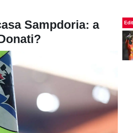
 casa Sampdoria: a
Edit
 Donati?