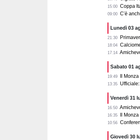
Coppa Ita
15:00
C'è anche 
09:00
Lunedì 03 a
Primaver
21:30
Calciomer
18:04
Amichevo
17:14
Sabato 01 a
Il Monza
19:49
Ufficial
13:35
Venerdì 31 l
Amichevol
16:50
Il Monza s
16:35
Conferenza
10:56
Giovedì 30 l