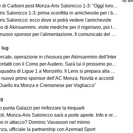
68 ann
i Carboni post Monza-Aris Salonicco 1-3: "Oggi loro più bravi di noi"
 Salonicco 1-3: prima sconfitta in amichevole per i brianzoli
is Salonicco: ecco dove si potrà vedere l'amichevole
no di Akinsanmiro, visite mediche per il nigeriano, poi la firma
ovo sponsor per l'alimentazione. Il comunicato del club biancorosso
 lug
rcato, operazione in chiusura per Akinsanmiro dell'Inter
tatti con il Como per Audero. Sarà lui il prossimo portiere biancorosso?
adra di Ligue 1 a Monzello. Il Lens si prepara alla Como Cup in Brianza
 nuovo primo sponsor dell'AC Monza. Novità e accordi
"Duello tra Monza e Cremonese per Vogliacco"
ug
o punta Galazzi per rinforzare la trequarti
i, Monza-Aris Salonicco sarà a porte aperte. Info e orari
po in attacco? Dominic Vavassori nel mirino
a, ufficiale la partnership con Azemad Sport