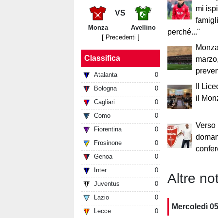
mi isp
VS
famigl
Monza
Avellino
perché..."
[ Precedenti ]
Monza
Classifica
marzo,
preven
Atalanta
0
Il Lic
Bologna
0
il Mon
Cagliari
0
Como
0
Verso 
Fiorentina
0
doman
Frosinone
0
confe
Genoa
0
Inter
0
Altre not
Juventus
0
Lazio
0
Mercoledì 0
Lecce
0