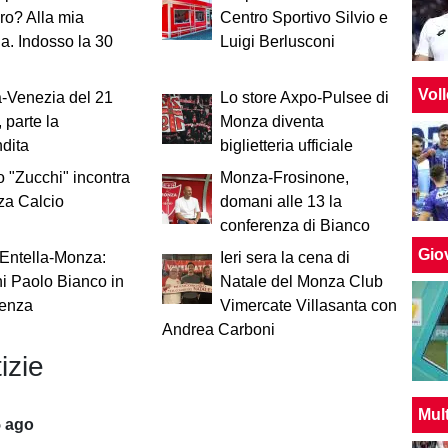
iro? Alla mia
Centro Sportivo Silvio e
ia. Indosso la 30
Luigi Berlusconi
Vol
-Venezia del 21
Lo store Axpo-Pulsee di
 parte la
Monza diventa
dita
biglietteria ufficiale
eo "Zucchi" incontra
Monza-Frosinone,
za Calcio
domani alle 13 la
conferenza di Bianco
Giov
Entella-Monza:
Ieri sera la cena di
i Paolo Bianco in
Natale del Monza Club
renza
Vimercate Villasanta con
Andrea Carboni
izie
Mul
5 ago