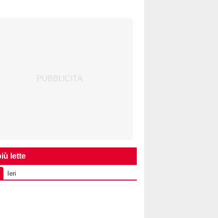
iù lette
Ieri