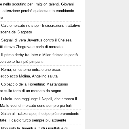
e nello scouting per i migliori talenti. Giovani
ni: attenzione perché qualcosa sta cambiando
ro
Calciomercato no stop - Indiscrezioni, trattative
oscena del 5 agosto
Segnali di vera Juventus contro il Chelsea.
tti ritrova Zhegrova e parla di mercato
Il primo derby fra Inter e Milan finisce in parità.
o subito fra i più pimpanti
Roma, un esterno entra e uno esce:
tletico ecco Molina, Angelino saluta
Colpaccio della Fiorentina: Mastantuono
ina sulla torta di un mercato da sogno
Lukaku non raggiunge il Napoli, che smorza il
Ma le voci di mercato sono sempre più forti
Salah al Trabzonspor, il colpo più sorprendente
state: il calcio turco sempre più attraente
Non solo la Juventus, tutti i risultati e gli