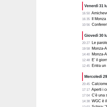
Venerdì 31 l
Amichevol
16:50
Il Monza s
16:35
Conferenza
10:56
Giovedì 30 l
Le parole d
20:27
Monza-Aris
19:58
Monza-Ar
14:40
E' il gior
12:48
Entra un nu
12:45
Mercoledì 29
Calciome
20:45
Aperti i con
17:17
C'è una squ
17:04
WGC è il
14:38
Schira: 
12:02