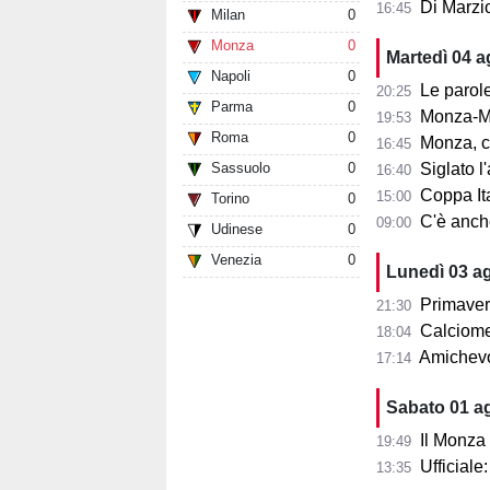
Di Marzi
16:45
Milan
0
Monza
0
Martedì 04 
Napoli
0
Le parole d
20:25
Parma
0
Monza-Mi
19:53
Roma
0
Monza, cosa
16:45
Sassuolo
0
Siglato l'ac
16:40
Coppa Ita
15:00
Torino
0
C'è anche 
09:00
Udinese
0
Venezia
0
Lunedì 03 a
Primaver
21:30
Calciomer
18:04
Amichevo
17:14
Sabato 01 a
Il Monza
19:49
Ufficial
13:35