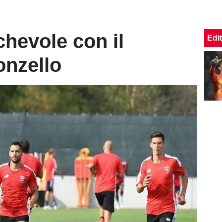
hevole con il
Edit
onzello