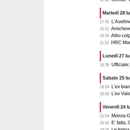
Martedì 28 l
L'Avellin
17:30
Amichevol
15:21
Altro col
13:30
HRC Monz
11:22
Lunedì 27 l
Ufficial
19:39
Sabato 25 l
L'ex bia
19:24
L'ex Valo
10:00
Venerdì 24 l
Monza-Ga
21:54
E' fatta
20:10
Le formazion
19:16