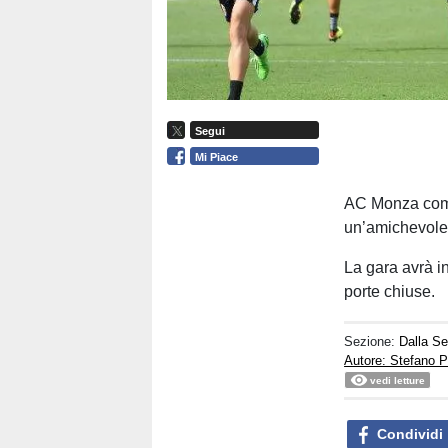
Segui
Mi Piace
AC Monza comu
un’amichevole 
La gara avrà in
porte chiuse.
Sezione:
Dalla S
Autore: Stefano P
vedi letture
Condividi