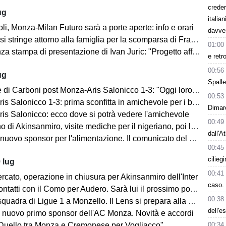
creder
ug
italia
i, Monza-Milan Futuro sarà a porte aperte: info e orari
davve
i stringe attorno alla famiglia per la scomparsa di Franco Baresi
01:00
 stampa di presentazione di Ivan Juric: "Progetto affascinante"
e retr
00:56
ug
Spalle
i Carboni post Monza-Aris Salonicco 1-3: "Oggi loro più bravi di noi"
00:53
 Salonicco 1-3: prima sconfitta in amichevole per i brianzoli
Dimarc
is Salonicco: ecco dove si potrà vedere l'amichevole
00:49
no di Akinsanmiro, visite mediche per il nigeriano, poi la firma
dall'A
ovo sponsor per l'alimentazione. Il comunicato del club biancorosso
00:45
cilieg
 lug
00:41
rcato, operazione in chiusura per Akinsanmiro dell'Inter
caso. 
tatti con il Como per Audero. Sarà lui il prossimo portiere biancorosso?
00:38
adra di Ligue 1 a Monzello. Il Lens si prepara alla Como Cup in Brianza
dell'e
 nuovo primo sponsor dell'AC Monza. Novità e accordi
00:34
"Duello tra Monza e Cremonese per Vogliacco"