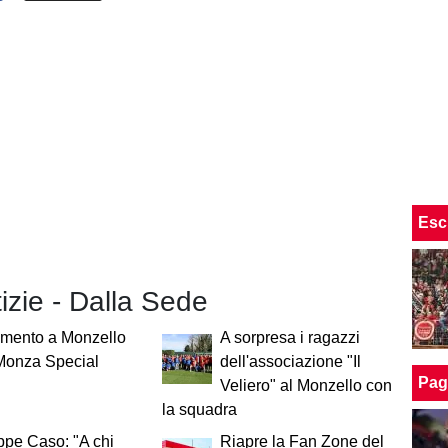
Esc
tizie - Dalla Sede
amento a Monzello
A sorpresa i ragazzi
 Monza Special
dell'associazione "Il
Pag
Veliero" al Monzello con
la squadra
pe Caso: "A chi
Riapre la Fan Zone del