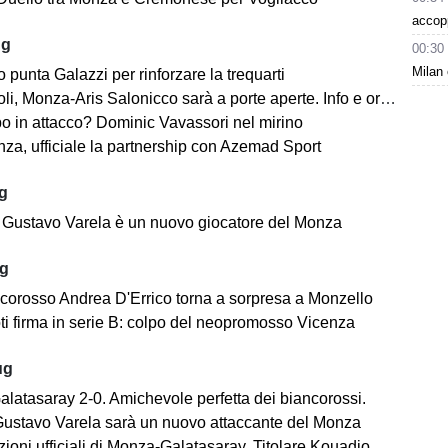
accop
ug
00:30
Milan 
o punta Galazzi per rinforzare la trequarti
i, Monza-Aris Salonicco sarà a porte aperte. Info e orari
po in attacco? Dominic Vavassori nel mirino
a, ufficiale la partnership con Azemad Sport
ug
e: Gustavo Varela è un nuovo giocatore del Monza
ug
ncorosso Andrea D'Errico torna a sorpresa a Monzello
ti firma in serie B: colpo del neopromosso Vicenza
ug
latasaray 2-0. Amichevole perfetta dei biancorossi.
, Gustavo Varela sarà un nuovo attaccante del Monza
i ufficiali di Monza-Galatasaray. Titolare Kouadio, c’è anche il giovane Mout