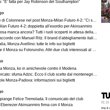
o: "E' fatta per Jay Robinson del Southampton"
ago
i Colonnese nel post Monza-Milan Futuro 4-2: "Ci sentiamo importanti"
lan Futuro 4-2: doppietta all'esordio per Akinsanmiro
 manca ancora? Tutti i ruoli scoperti in attesa della fine del mercato
cordo con Manuel Ritz. Il brand d'abbigliamento italiano vestirà il Monza
lia, Monza-Avellino: tutte le info sui biglietti
il Monza su Folorunsho. Altri due club interessati al giocatore
go
a Monza, ko in amichevole contro il Modena
cato: sfuma Adzic. Ecco il club scelto dal montenegrino.
le Monza-Padova: informazioni sui biglietti
go
 piange Felice Tremolada. Il comunicato del club
01:15
e: Ebenezer Akinsanmiro firma con il Monza
ma è 