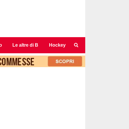
o
Le altre di B
Hockey