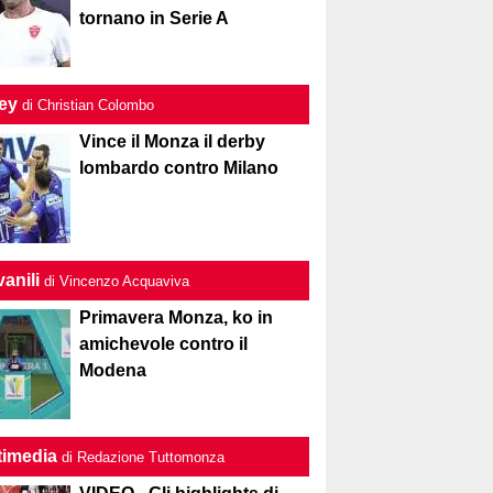
tornano in Serie A
ley
di Christian Colombo
Vince il Monza il derby
lombardo contro Milano
anili
di Vincenzo Acquaviva
Primavera Monza, ko in
amichevole contro il
Modena
timedia
di Redazione Tuttomonza