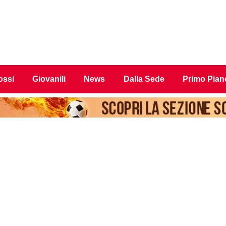
ossi
Giovanili
News
Dalla Sede
Primo Pian